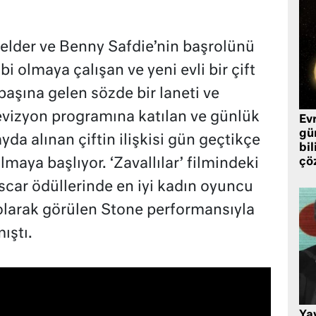
elder ve Benny Safdie’nin başrolünü
bi olmaya çalışan ve yeni evli bir çift
başına gelen sözde bir laneti ve
elevizyon programına katılan ve günlük
Ev
gü
yda alınan çiftin ilişkisi gün geçtikçe
bil
çö
lmaya başlıyor. ‘Zavallılar’ filmindeki
car ödüllerinde en iyi kadın oyuncu
olarak görülen Stone performansıyla
ıştı.
Ya