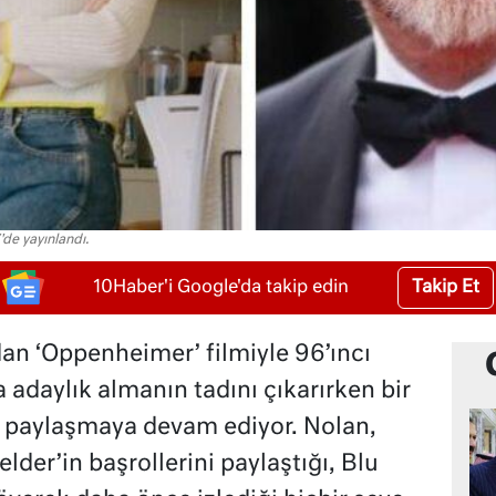
de yayınlandı.
Takip Et
10Haber'i Google'da takip edin
an ‘Oppenheimer’ filmiyle 96’ıncı
 adaylık almanın tadını çıkarırken bir
i paylaşmaya devam ediyor. Nolan,
er’in başrollerini paylaştığı, Blu