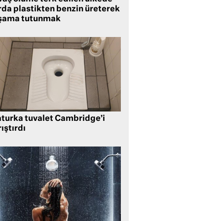
rda plastikten benzin üreterek
şama tutunmak
aturka tuvalet Cambridge’i
ıştırdı