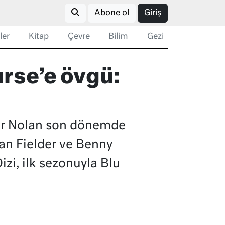
Abone ol
Giriş
ler
Kitap
Çevre
Bilim
Gezi
rse’e övgü:
her Nolan son dönemde
an Fielder ve Benny
izi, ilk sezonuyla Blu