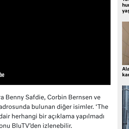
hu
ya
Al
kar
ıra Benny Safdie, Corbin Bernsen ve
adrosunda bulunan diğer isimler. ‘The
dair herhangi bir açıklama yapılmadı
nu BluTV’den izlenebilir.