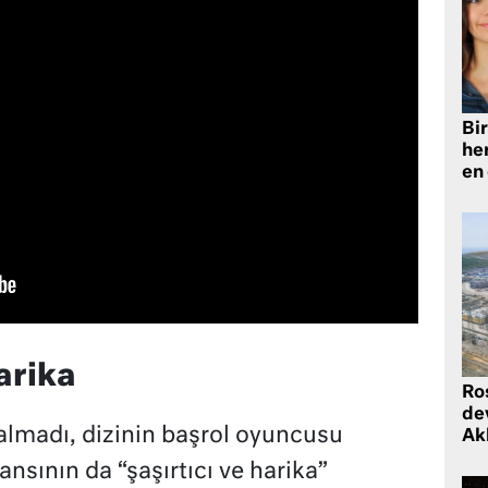
Bir
he
en
arika
Ro
de
kalmadı, dizinin başrol oyuncusu
Ak
ının da “şaşırtıcı ve harika”