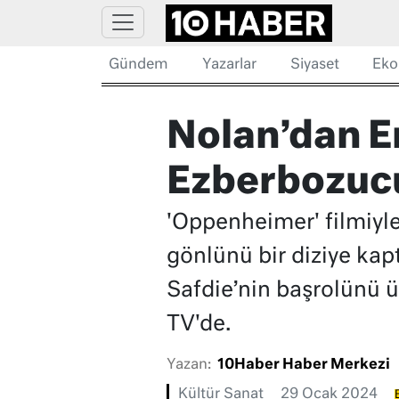
Gündem
Yazarlar
Siyaset
Eko
Nolan’dan E
Ezberbozuc
'Oppenheimer' filmiy
gönlünü bir diziye ka
Safdie’nin başrolünü üs
TV'de.
Yazan:
10Haber Haber Merkezi
Kültür Sanat
29 Ocak 2024