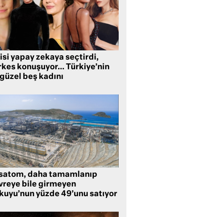
isi yapay zekaya seçtirdi,
rkes konuşuyor… Türkiye’nin
 güzel beş kadını
satom, daha tamamlanıp
vreye bile girmeyen
kuyu’nun yüzde 49’unu satıyor