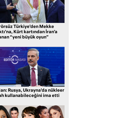
rörsüz Türkiye’den Mekke
tı’na, Kürt kartından İran’a
anan “yeni büyük oyun”
dan: Rusya, Ukrayna’da nükleer
ah kullanabileceğini ima etti