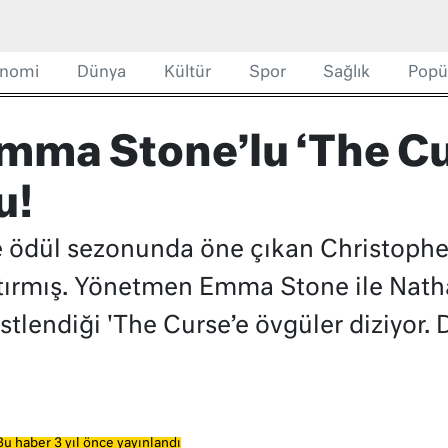
nomi
Dünya
Kültür
Spor
Sağlık
Popü
mma Stone’lu ‘The Cu
u!
le ödül sezonunda öne çıkan Christop
ptırmış. Yönetmen Emma Stone ile Nath
tlendiği 'The Curse’e övgüler diziyor. D
Bu haber 3 yıl önce yayınlandı