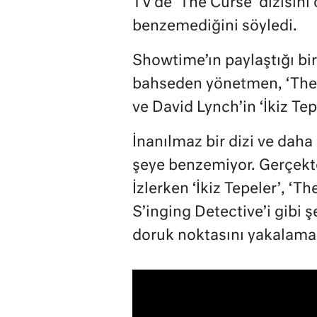
TV’de ‘The Curse’ dizisini
benzemediğini söyledi.
Showtime’ın paylaştığı bi
bahseden yönetmen, ‘The
ve David Lynch’in ‘İkiz Tep
İnanılmaz bir dizi ve dah
şeye benzemiyor. Gerçekte
İzlerken ‘İkiz Tepeler’, ‘T
S’inging Detective’i gibi 
doruk noktasını yakalamak