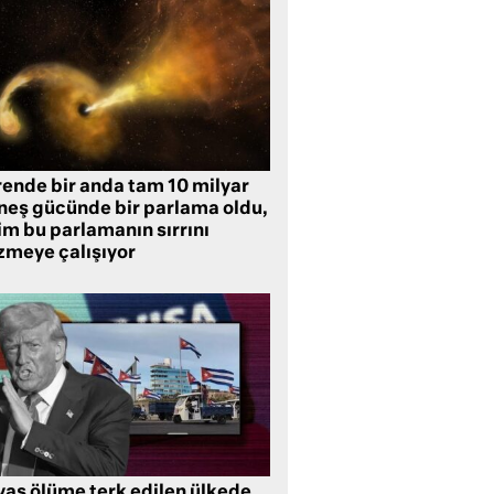
rende bir anda tam 10 milyar
neş gücünde bir parlama oldu,
im bu parlamanın sırrını
zmeye çalışıyor
vaş ölüme terk edilen ülkede