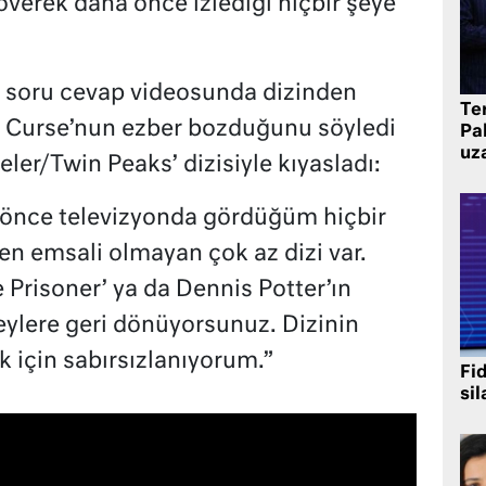
 överek daha önce izlediği hiçbir şeye
r soru cevap videosunda dizinden
Te
 Curse’nun ezber bozduğunu söyledi
Pak
uz
eler/Twin Peaks’ dizisiyle kıyasladı:
a önce televizyonda gördüğüm hiçbir
n emsali olmayan çok az dizi var.
he Prisoner’ ya da Dennis Potter’ın
şeylere geri dönüyorsunuz. Dizinin
 için sabırsızlanıyorum.”
Fi
sil