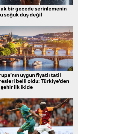
cak bir gecede serinlemenin
lu soğuk duş değil
upa’nın uygun fiyatlı tatil
esleri belli oldu: Türkiye’den
 şehir ilk ikide