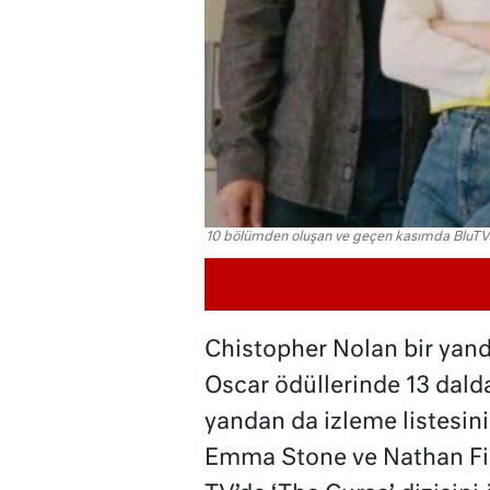
10 bölümden oluşan ve geçen kasımda BluTV'
Chistopher Nolan bir yand
Oscar ödüllerinde 13 dalda
yandan da izleme listesin
Emma Stone ve Nathan Field