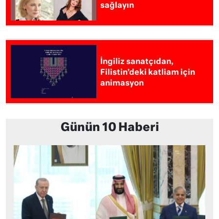
sağlayın
İngiliz sanatçıdan,
Filistin’deki katliam için
animasyon
Günün 10 Haberi