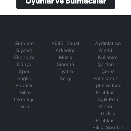
Oyunlar ve Bulmacalar
Gündem
Kültür Sanat
Aydınlatma
Siyaset
Arkeoloji
Metni
Ekonomi
Müzik
Kullanım
Dünya
Sinema
Şartları
Spor
Tiyatro
Çerez
Sağlık
Sergi
Politikamız
Popüler
İptal ve İade
Bilim
Politikası
Teknoloji
Açık Rıza
Gezi
Metni
Gizlilik
Politikası
Sıkça Sorulan