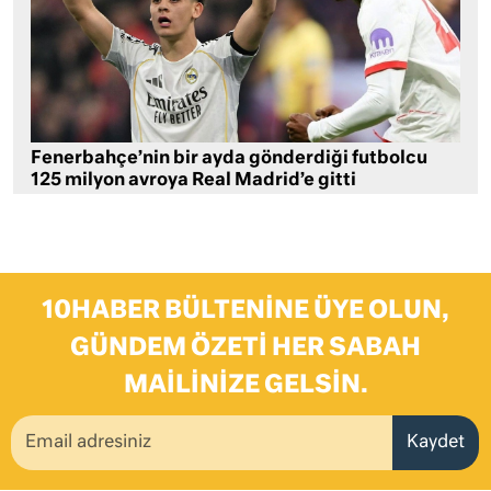
Fenerbahçe’nin bir ayda gönderdiği futbolcu
125 milyon avroya Real Madrid’e gitti
10HABER BÜLTENINE ÜYE OLUN,
GÜNDEM ÖZETI HER SABAH
MAILINIZE GELSIN.
Kaydet