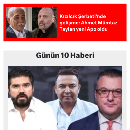
Kızılcık Şerbeti’nde
gelişme: Ahmet Mümtaz
Taylan yeni Apo oldu
Günün 10 Haberi