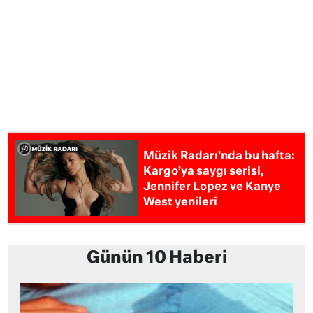
Müzik Radarı’nda bu hafta:
Kargo’ya saygı serisi,
Jennifer Lopez ve Kanye
West yenileri
Günün 10 Haberi