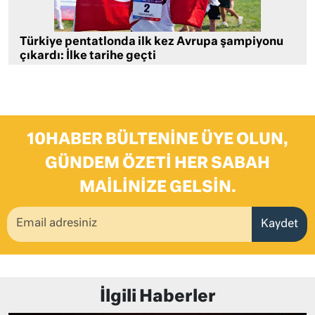
Türkiye pentatlonda ilk kez Avrupa şampiyonu
çıkardı: İlke tarihe geçti
10HABER BÜLTENINE ÜYE OLUN,
GÜNDEM ÖZETI HER SABAH
MAILINIZE GELSIN.
Kaydet
İlgili Haberler