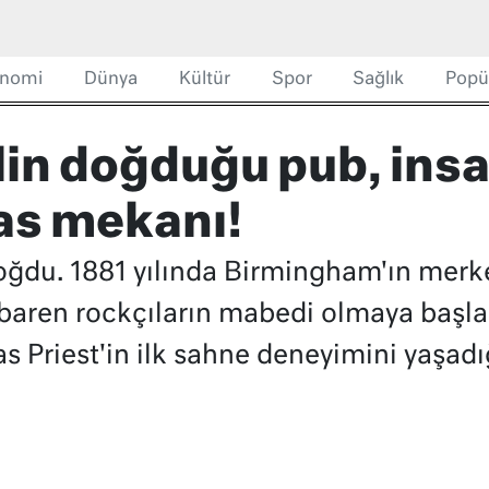
nomi
Dünya
Kültür
Spor
Sağlık
Popü
n doğduğu pub, insanl
ras mekanı!
ğdu. 1881 yılında Birmingham'ın merk
baren rockçıların mabedi olmaya başlam
 Priest'in ilk sahne deneyimini yaşadığ