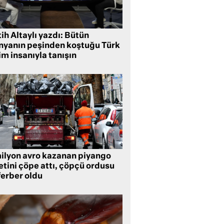
ih Altaylı yazdı: Bütün
nyanın peşinden koştuğu Türk
im insanıyla tanışın
milyon avro kazanan piyango
etini çöpe attı, çöpçü ordusu
ferber oldu