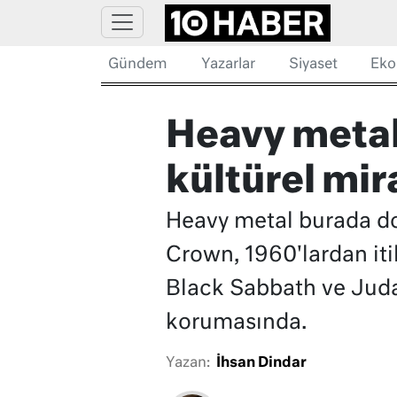
Gündem
Yazarlar
Siyaset
Eko
Heavy metali
kültürel mi
Heavy metal burada do
Crown, 1960'lardan iti
Black Sabbath ve Judas
korumasında.
Yazan:
İhsan Dindar