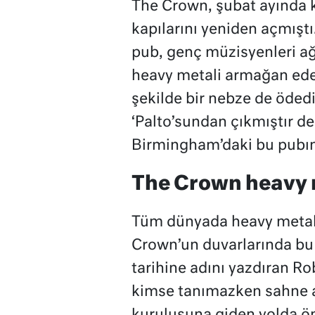
The Crown, şubat ayında 
kapılarını yeniden açmıştı.
pub, genç müzisyenleri a
heavy metali armağan ede
şekilde bir nebze de ödedi
‘Palto’sundan çıkmıştır de
Birmingham’daki bu pubın
The Crown heavy m
Tüm dünyada heavy metali
Crown’un duvarlarında bu t
tarihine adını yazdıran Rob
kimse tanımazken sahne a