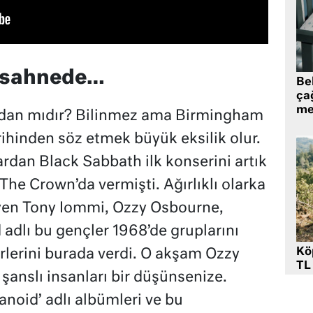
h sahnede…
Be
ça
me
dan mıdır? Bilinmez ama Birmingham
ihinden söz etmek büyük eksilik olur.
ardan Black Sabbath ilk konserini artık
The Crown’da vermişti. Ağırlıklı olarka
üyen Tony Iommi, Ozzy Osbourne,
 adlı bu gençler 1968’de gruplarını
Kö
rlerini burada verdi. O akşam Ozzy
TL
şanslı insanları bir düşünsenize.
anoid’ adlı albümleri ve bu