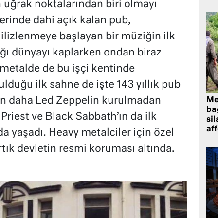
n uğrak noktalarından biri olmayı
rinde dahi açık kalan pub,
filizlenmeye başlayan bir müziğin ilk
ığı dünyayı kaplarken ondan biraz
metalde de bu işçi kentinde
lduğu ilk sahne de işte 143 yıllık pub
’ın daha Led Zeppelin kurulmadan
Me
bağ
 Priest ve Black Sabbath’ın da ilk
sil
af
a yaşadı. Heavy metalciler için özel
tık devletin resmi koruması altında.