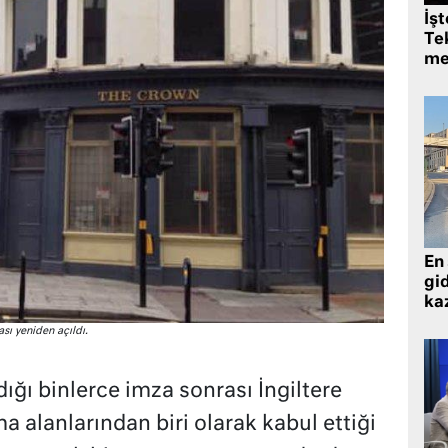
İş
Tek
me
En 
gid
ka
sı yeniden açıldı.
ığı binlerce imza sonrası İngiltere
 alanlarından biri olarak kabul ettiği