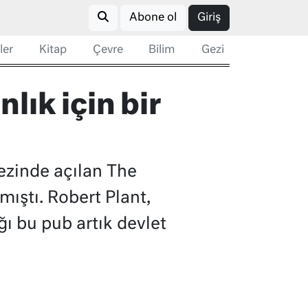
Abone ol
Giriş
ler
Kitap
Çevre
Bilim
Gezi
ık için bir
ezinde açılan The
ıştı. Robert Plant,
ı bu pub artık devlet