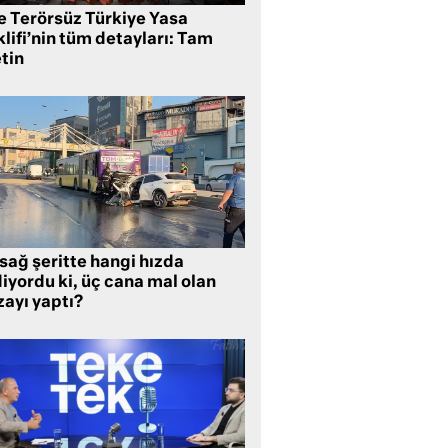
te Terörsüz Türkiye Yasa
lifi’nin tüm detayları: Tam
tin
sağ şeritte hangi hızda
iyordu ki, üç cana mal olan
zayı yaptı?