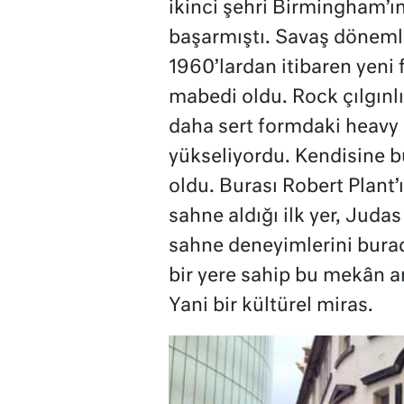
ikinci şehri Birmingham’ı
başarmıştı. Savaş dönemle
1960’lardan itibaren yeni 
mabedi oldu. Rock çılgınl
daha sert formdaki heavy 
yükseliyordu. Kendisine bu
oldu. Burası Robert Plant
sahne aldığı ilk yer, Judas
sahne deneyimlerini burad
bir yere sahip bu mekân ar
Yani bir kültürel miras.