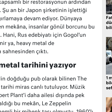
kapsamlı bir restorasyonun ardından
 Şu an bir Japon şirketinin işlettiği
Fat
ğırlamaya devam ediyor. Dünyaya
dü
n mekâna, insanlar gönül borcunu bu
bil
. Hani, Rus edebiyatı için Gogol’un
nir ya, heavy metal de
 sahnesinden çıktı.
etal tarihini yazıyor
1 
n doğduğu pub olarak bilinen The
bil
arihi miras canlı tutuluyor. Müzik
se
ert Plant’i daha ailesi dışında pek
ldığı bu mekân, Le Zeppelin