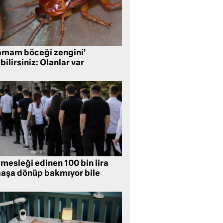
amam böceği zengini’
bilirsiniz: Olanlar var
mesleği edinen 100 bin lira
aşa dönüp bakmıyor bile