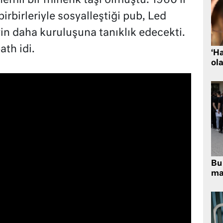
emli bir mihenk taşı olmuştu. 1960’lı
birbirleriyle sosyalleştiği pub, Led
in daha kuruluşuna tanıklık edecekti.
th idi.
‘H
ola
Bu 
ma