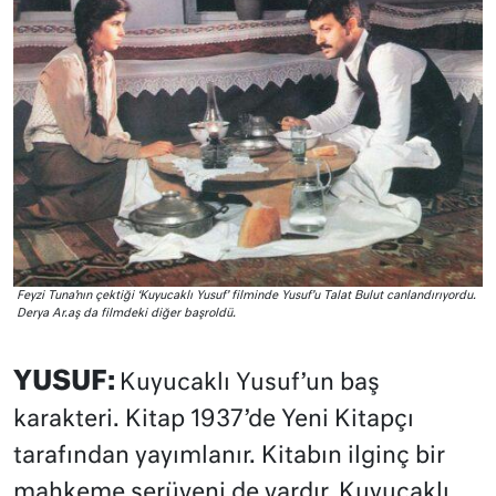
Feyzi Tuna’nın çektiği ‘Kuyucaklı Yusuf’ filminde Yusuf’u Talat Bulut canlandırıyordu.
Derya Ar.aş da filmdeki diğer başroldü.
YUSUF:
Kuyucaklı Yusuf’un baş
karakteri. Kitap 1937’de Yeni Kitapçı
tarafından yayımlanır. Kitabın ilginç bir
mahkeme serüveni de vardır. Kuyucaklı