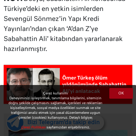
Türkiye’deki en yetkin isimlerden
Sevengül Sönmez’in Yapı Kredi
Yayınları’ndan çıkan ‘A’dan Z’ye
Sabahattin Ali’ kitabından yararlanarak
hazırlanmıştır.
Ömer Türkeş ölüm
yıldönümünde Sabahattin
Ali’yi anlatacak
OK
Çerez kullanımı
Deneyiminizi iyileştirmek, tanımlama bilgilerini, sitemizin
doğru şekilde çalışmasını sağlamak, içerikleri ve reklamları
kişiselleştirmek, sosyal medya özellikleri sunmak ve site
trafiğimizi analiz etmek için yasal düzenlemelere uygun
Günün 10 Haberi
çerezler (cookies) kullanıyoruz. Detaylı bilgiye;
Bizi Telegram'da takip edin
Çerez Politikası
sayfamızdan erişebilirsiniz.