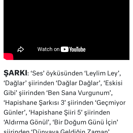
ŞARKI
: ‘Ses’ öyküsünden ‘Leylim Ley’,
‘Dağlar’ şiirinden ‘Dağlar Dağlar’, ‘Eskisi
Gibi’ şiirinden ‘Ben Sana Vurgunum’,
‘Hapishane Şarkısı 3’ şiirinden ‘Geçmiyor
Günler’, ‘Hapishane Şiiri 5’ şiirinden
‘Aldırma Gönül’, ‘Bir Doğum Günü İçin’
şiirinden ‘Dünyaya Geldiğin Zaman’