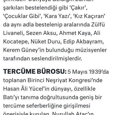
şarkıları bestelendiği gibi ‘Çakır’,
‘Çocuklar Gibi’, ‘Kara Yazı’, ‘Kız Kaçıran’
da aynı adla bestelenip aralarında Zülfü
Livaneli, Sezen Aksu, Ahmet Kaya, Ali
Kocatepe, Nüket Duru, Edip Akbayram,
Kerem Güney’in bulunduğu müzisyenler
tarafından seslendirilmişlerdir.
TERCÜME BÜROSU:
5 Mayıs 1939’da
toplanan Birinci Neşriyat Kongresi’nde
Hasan Âli Yücel’in dünyayı, özellikle
Batı’yı tanıma doğrultusunda geniş bir
tercüme seferberliğine girişilmesi
önerisiyle kurulan, Nurullah Ataç’ın