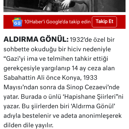
Takip Et
10Haber'i Google'da takip edin
ALDIRMA GÖNÜL:
1932’de özel bir
sohbette okuduğu bir hiciv nedeniyle
“Gazi’yi ima ve telmihen tahkir ettiği
gerekçesiyle yargılanıp 14 ay ceza alan
Sabahattin Ali önce Konya, 1933
Mayısı’ndan sonra da Sinop Cezaevi’nde
yatar. Burada o ünlü ‘Hapishane Şiirleri”ni
yazar. Bu şiirlerden biri ‘Aldırma Gönül’
adıyla bestelenir ve adeta anonimleşerek
dilden dile yayılır.