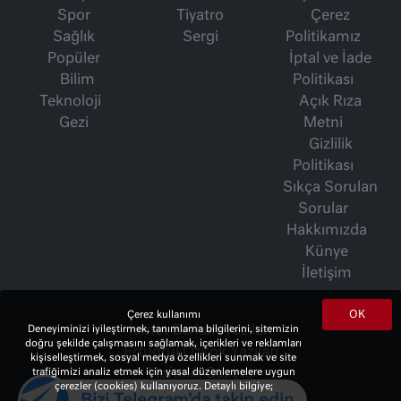
Spor
Tiyatro
Çerez
Sağlık
Sergi
Politikamız
Popüler
İptal ve İade
Bilim
Politikası
Teknoloji
Açık Rıza
Gezi
Metni
Gizlilik
Politikası
Sıkça Sorulan
Sorular
Hakkımızda
Künye
İletişim
OK
Çerez kullanımı
Deneyiminizi iyileştirmek, tanımlama bilgilerini, sitemizin
İsmet Berkan Yazıları
doğru şekilde çalışmasını sağlamak, içerikleri ve reklamları
Ertuğrul Özkök Yazıları
kişiselleştirmek, sosyal medya özellikleri sunmak ve site
trafiğimizi analiz etmek için yasal düzenlemelere uygun
Haftalık Gazete
çerezler (cookies) kullanıyoruz. Detaylı bilgiye;
Bizi Telegram'da takip edin