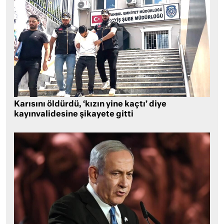
Karısını öldürdü, ‘kızın yine kaçtı’ diye
kayınvalidesine şikayete gitti