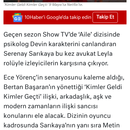
'Kimler Geldi Kimler Geçti '9 Mayıs’ta Netflix'te.
Takip Et
10Haber'i Google'da takip edin
Geçen sezon Show TV’de ‘Aile’ dizisinde
psikolog Devin karakterini canlandıran
Serenay Sarıkaya bu kez avukat Leyla
rolüyle izleyicilerin karşısına çıkıyor.
Ece Yörenç’in senaryosunu kaleme aldığı,
Bertan Başaran’ın yönettiği ‘Kimler Geldi
Kimler Geçti’ ilişki, arkadaşlık, aşk ve
modern zamanların ilişki sancısı
konularını ele alacak. Dizinin oyuncu
kadrosunda Sarıkaya’nın yanı sıra Metin