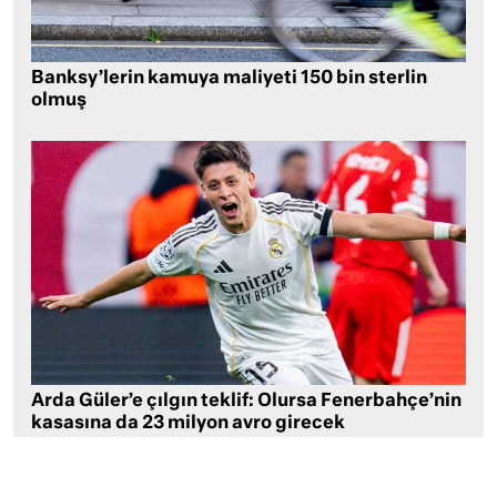
Banksy’lerin kamuya maliyeti 150 bin sterlin
olmuş
Arda Güler’e çılgın teklif: Olursa Fenerbahçe’nin
kasasına da 23 milyon avro girecek