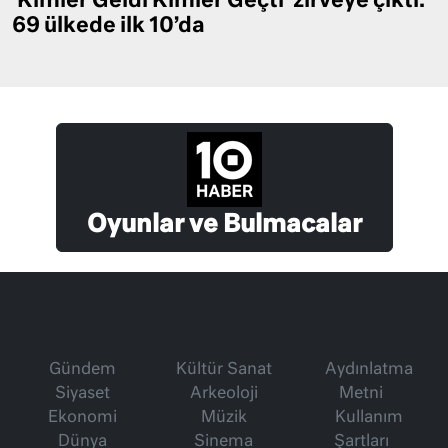
‘Kimler Geldi Kimler Geçti’ zirveye çıktı:
69 ülkede ilk 10’da
Oyunlar ve Bulmacalar
Gündem
Kültür Sanat
Aydınlatma
Siyaset
Arkeoloji
Metni
Ekonomi
Müzik
Kullanım
Dünya
Sinema
Şartları