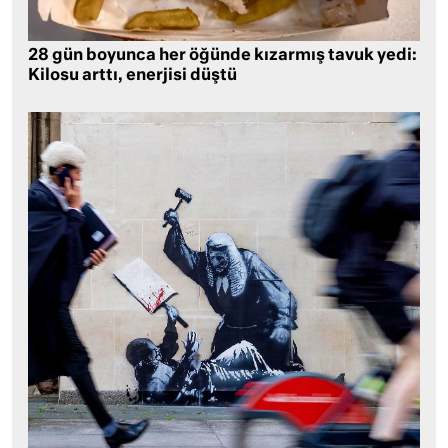
28 gün boyunca her öğünde kızarmış tavuk yedi:
Kilosu arttı, enerjisi düştü