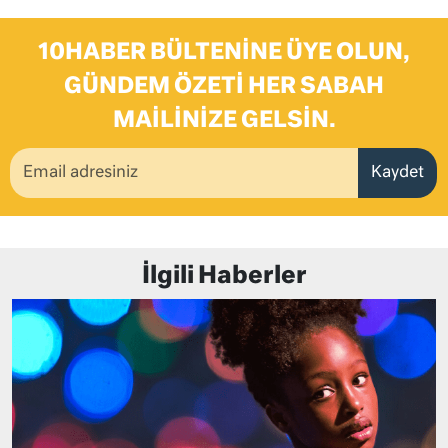
10HABER BÜLTENINE ÜYE OLUN,
GÜNDEM ÖZETI HER SABAH
MAILINIZE GELSIN.
Kaydet
İlgili Haberler