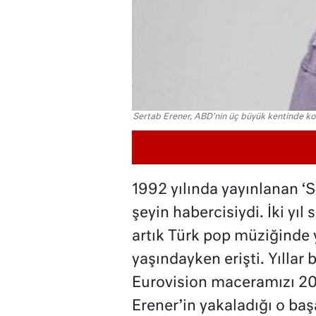
Sertab Erener, ABD'nin üç büyük kentinde kon
1992 yılında yayınlanan ‘S
şeyin habercisiydi. İki yıl 
artık Türk pop müziğinde 
yaşındayken erişti. Yıllar
Eurovision maceramızı 200
Erener’in yakaladığı o baş