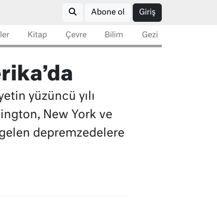
Abone ol
Giriş
ler
Kitap
Çevre
Bilim
Gezi
rika’da
etin yüzüncü yılı
hington, New York ve
 gelen depremzedelere