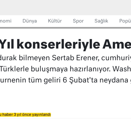
nomi
Dünya
Kültür
Spor
Sağlık
Popü
Yıl konserleriyle Ame
urak bilmeyen Sertab Erener, cumhuriy
 Türklerle buluşmaya hazırlanıyor. Was
urnenin tüm geliri 6 Şubat'ta neydana
 haber 3 yıl önce yayınlandı