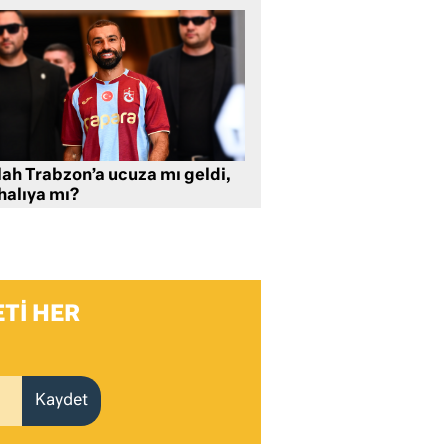
lah Trabzon’a ucuza mı geldi,
halıya mı?
TI HER
Kaydet