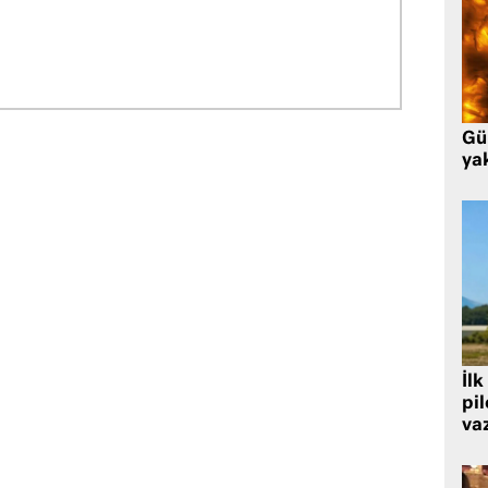
Gü
ya
İlk
pi
va