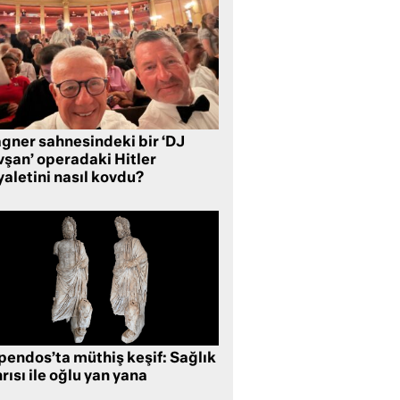
gner sahnesindeki bir ‘DJ
vşan’ operadaki Hitler
aletini nasıl kovdu?
pendos’ta müthiş keşif: Sağlık
rısı ile oğlu yan yana