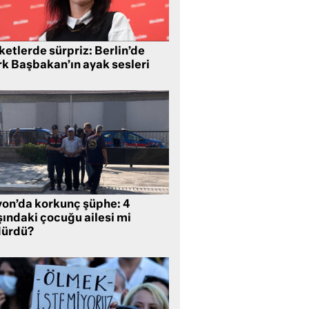
etlerde sürpriz: Berlin’de
rk Başbakan’ın ayak sesleri
yon’da korkunç şüphe: 4
şındaki çocuğu ailesi mi
dürdü?