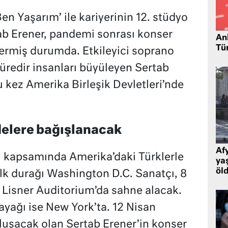
Ben Yaşarım’ ile kariyerinin 12. stüdyo
b Erener, pandemi sonrası konser
Ank
Tü
vermiş durumda. Etkileyici soprano
 süredir insanları büyüleyen Sertab
bu kez Amerika Birleşik Devletleri’nde
elere bağışlanacak
Af
ı kapsamında Amerika’daki Türklerle
ya
öl
ilk durağı Washington D.C. Sanatçı, 8
 Lisner Auditorium’da sahne alacak.
ayağı ise New York’ta. 12 Nisan
luşacak olan Sertab Erener’in konser