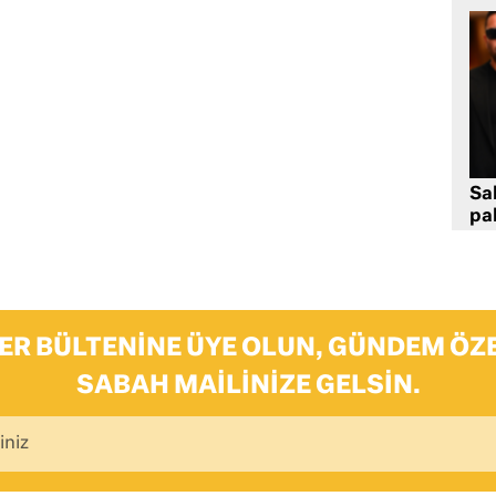
Sa
pa
ER BÜLTENINE ÜYE OLUN, GÜNDEM ÖZE
SABAH MAILINIZE GELSIN.