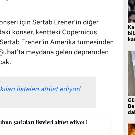
.
nseri için Sertab Erener’in diğer
Kad
daki konser, kentteki Copernicus
bil
kat
 Sertab Erener’in Amerika turnesinden
 6 Şubat’ta meydana gelen depremden
cak.
ları listeleri altüst ediyor!
Gü
Ba
da