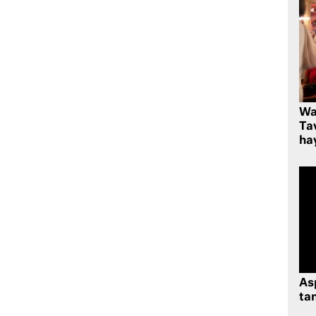
Wa
Ta
hay
As
tan