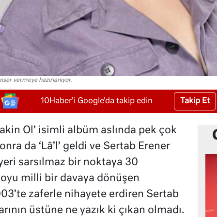
ser vermeye hazırlanıyor.
Takip Et
10Haber'i Google'da takip edin
akin Ol’ isimli albüm aslında pek çok
sonra da ‘Lâ’l’ geldi ve Sertab Erener
yeri sarsılmaz bir noktaya 30
 boyu milli bir davaya dönüşen
3’te zaferle nihayete erdiren Sertab
arının üstüne ne yazık ki çıkan olmadı.