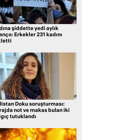
ına şiddette yedi aylık
anço: Erkekler 231 kadını
letti
listan Doku soruşturması:
rajda not ve makas bulan iki
lgıç tutuklandı