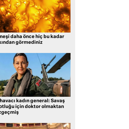
neşi daha önce hiç bu kadar
kından görmediniz
 havacı kadın general: Savaş
lotluğu için doktor olmaktan
zgeçmiş