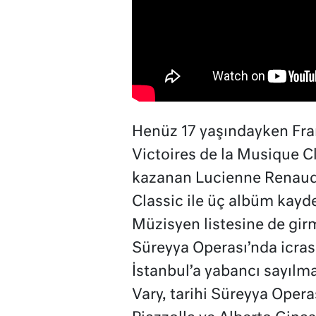
Henüz 17 yaşındayken Fran
Victoires de la Musique C
kazanan Lucienne Renaudi
Classic ile üç albüm kaydet
Müzisyen listesine de gir
Süreyya Operası’nda icrası
İstanbul’a yabancı sayılm
Vary, tarihi Süreyya Opera