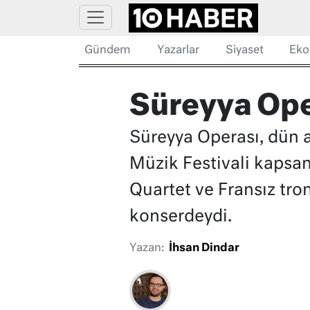
Gündem
Yazarlar
Siyaset
Eko
Süreyya Ope
Süreyya Operası, dün a
Müzik Festivali kapsam
Quartet ve Fransız tr
konserdeydi.
Yazan:
İhsan Dindar