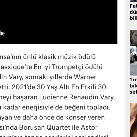
Fat
dü
bil
sa’nın ünlü klasik müzik ödülü
lassique’te En İyi Trompetçi ödülü
n Vary, sonraki yıllarda Warner
1 
bil
ti. 2021’de 30 Yaş Altı En Etkili 30
se
meyi başaran Lucienne Renaudin Vary,
 kadar enerjisiyle de beğeni topladı.
ayan ve daha önce de konser veren
sı’nda Borusan Quartet ile Astor