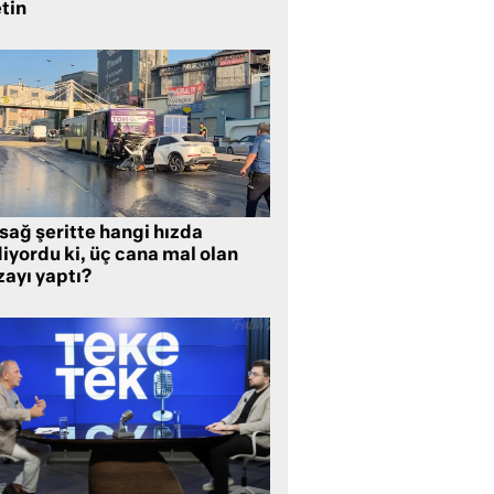
tin
sağ şeritte hangi hızda
iyordu ki, üç cana mal olan
zayı yaptı?