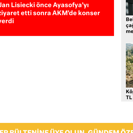
Jan Lisiecki önce Ayasofya’yı
ziyaret etti sonra AKM’de konser
Be
verdi
ça
me
Kö
TL