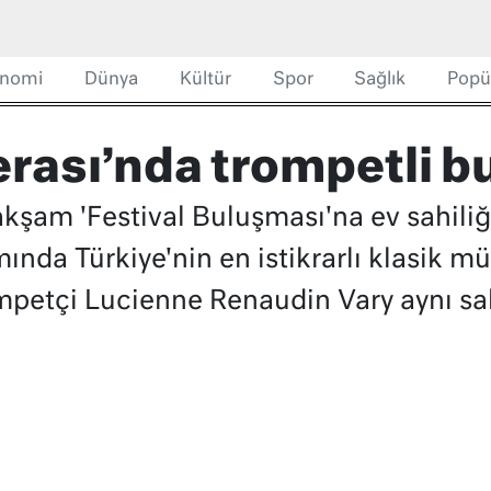
nomi
Dünya
Kültür
Spor
Sağlık
Popü
rası’nda trompetli 
kşam 'Festival Buluşması'na ev sahiliği 
ında Türkiye'nin en istikrarlı klasik m
ompetçi Lucienne Renaudin Vary aynı s