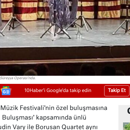
 Süreyya Operası'nda.
Takip Et
10Haber'i Google'da takip edin
 Müzik Festivali’nin özel buluşmasına
val Buluşması’ kapsamında ünlü
din Vary ile Borusan Quartet aynı