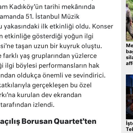
şam Kadıköy’ün tarihi mekânında
zamanda 51. İstanbul Müzik
u yakasındaki ilk etkinliği oldu. Konser
 etkinliğe gösterdiği yoğun ilgi
i’ne taşan uzun bir kuyruk oluştu.
Me
bağ
 farklı yaş gruplarından yüzlerce
sil
af
ği ilgi böylesi performansların hak
ından oldukça önemli ve sevindirici.
atkılarıyla gerçekleşen bu özel
kı’na kurulan dev ekrandan
tarafından izlendi.
açılış Borusan Quartet’ten
İş
Tek