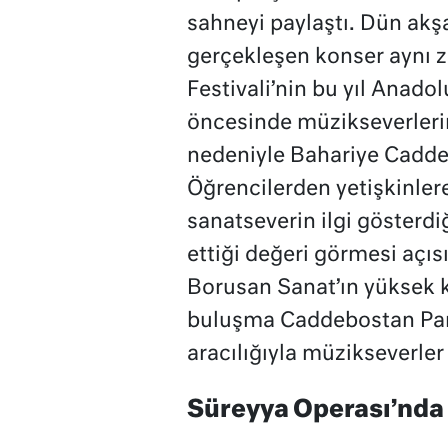
sahneyi paylaştı. Dün ak
gerçekleşen konser aynı 
Festivali’nin bu yıl Anadol
öncesinde müzikseverlerin
nedeniyle Bahariye Caddes
Öğrencilerden yetişkinlere
sanatseverin ilgi gösterdi
ettiği değeri görmesi açıs
Borusan Sanat’ın yüksek k
buluşma Caddebostan Par
aracılığıyla müzikseverler 
Süreyya Operası’nda 