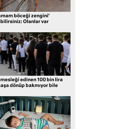
amam böceği zengini’
bilirsiniz: Olanlar var
mesleği edinen 100 bin lira
aşa dönüp bakmıyor bile