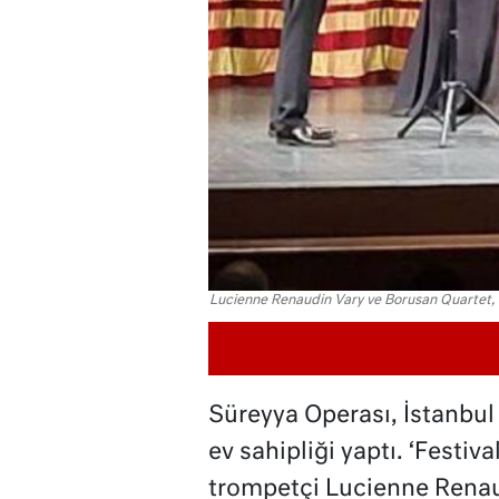
Lucienne Renaudin Vary ve Borusan Quartet,
Süreyya Operası, İstanbul
ev sahipliği yaptı. ‘Festi
trompetçi Lucienne Renau