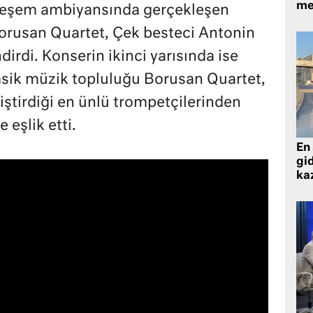
me
teşem ambiyansında gerçekleşen
orusan Quartet, Çek besteci Antonin
dirdi. Konserin ikinci yarısında ise
klasik müzik topluluğu Borusan Quartet,
tiştirdiği en ünlü trompetçilerinden
eşlik etti.
En 
gid
ka