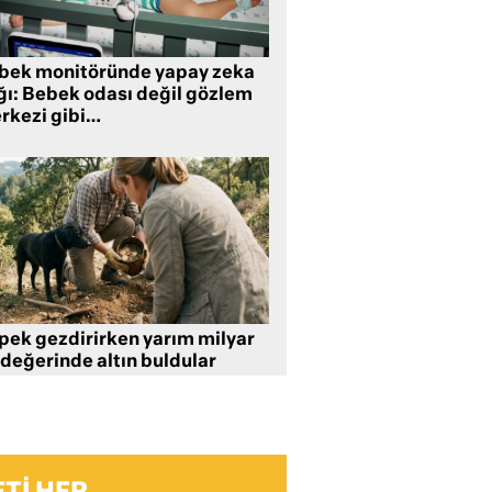
bek monitöründe yapay zeka
ğı: Bebek odası değil gözlem
rkezi gibi…
pek gezdirirken yarım milyar
 değerinde altın buldular