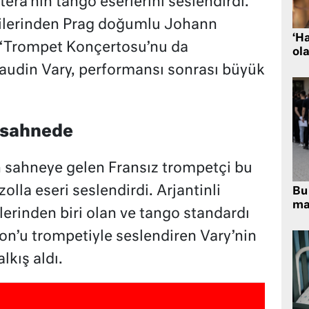
tera’nın tango eserlerini seslendirdi.
ecilerinden Prag doğumlu Johann
‘H
 ‘Trompet Konçertosu’nu da
ola
audin Vary, performansı sonrası büyük
n sahnede
 sahneye gelen Fransız trompetçi bu
olla eseri seslendirdi. Arjantinli
Bu 
ma
lerinden biri olan ve tango standardı
ion’u trompetiyle seslendiren Vary’nin
kış aldı.