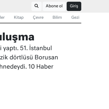
Abone ol
Giriş
ler
Kitap
Çevre
Bilim
Gezi
buluşma
yaptı. 51. İstanbul
üzik dörtlüsü Borusan
ahnedeydi. 10 Haber