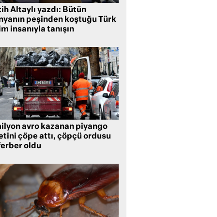
ih Altaylı yazdı: Bütün
nyanın peşinden koştuğu Türk
im insanıyla tanışın
milyon avro kazanan piyango
etini çöpe attı, çöpçü ordusu
ferber oldu