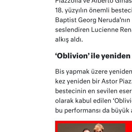
Piazzolla ve Alberto Ginas
18. yüzyılın önemli best
Baptist Georg Neruda’nın
seslendiren Lucienne Ren
alkış aldı.
‘Oblivion’ ile yenide
Bis yapmak üzere yeniden
kez yeniden bir Astor Piazz
bestecinin en sevilen eser
olarak kabul edilen ‘Obliv
bu performansı da büyük al