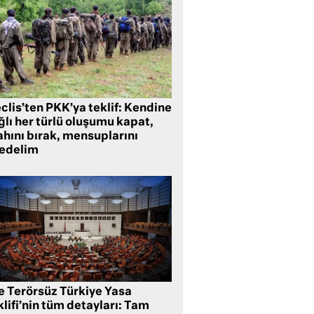
clis’ten PKK’ya teklif: Kendine
lı her türlü oluşumu kapat,
ahını bırak, mensuplarını
fedelim
te Terörsüz Türkiye Yasa
lifi’nin tüm detayları: Tam