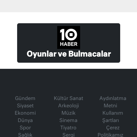
Oyunlar ve Bulmacalar
Gündem
Kültür Sanat
Aydınlatma
Siyaset
Arkeoloji
Metni
Ekonomi
Müzik
Kullanım
Dünya
Sinema
Şartları
Spor
Tiyatro
Çerez
Sağlık
Sergi
Politikamız