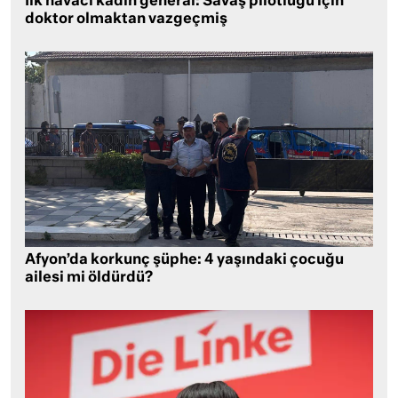
İlk havacı kadın general: Savaş pilotluğu için
doktor olmaktan vazgeçmiş
Afyon’da korkunç şüphe: 4 yaşındaki çocuğu
ailesi mi öldürdü?