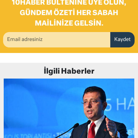
10HABER BÜLTENINE ÜYE OLUN,
GÜNDEM ÖZETI HER SABAH
MAILINIZE GELSIN.
Kaydet
İlgili Haberler