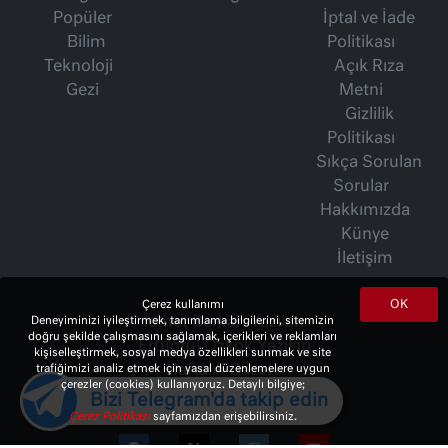
Popüler
İptal ve İade
Bilim
Politikası
Teknoloji
Açık Rıza
Gezi
Metni
Gizlilik
Politikası
Sıkça Sorulan
Sorular
Hakkımızda
Künye
İletişim
OK
Çerez kullanımı
Deneyiminizi iyileştirmek, tanımlama bilgilerini, sitemizin
İsmet Berkan Yazıları
doğru şekilde çalışmasını sağlamak, içerikleri ve reklamları
Ertuğrul Özkök Yazıları
kişiselleştirmek, sosyal medya özellikleri sunmak ve site
trafiğimizi analiz etmek için yasal düzenlemelere uygun
Haftalık Gazete
çerezler (cookies) kullanıyoruz. Detaylı bilgiye;
Bizi Telegram'da takip edin
Çerez Politikası
sayfamızdan erişebilirsiniz.