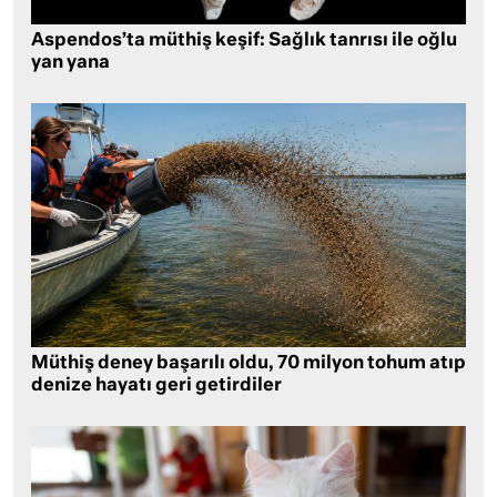
Aspendos’ta müthiş keşif: Sağlık tanrısı ile oğlu
yan yana
Müthiş deney başarılı oldu, 70 milyon tohum atıp
denize hayatı geri getirdiler