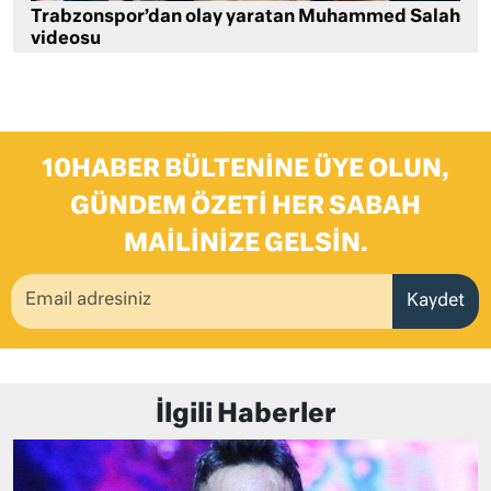
Trabzonspor’dan olay yaratan Muhammed Salah
videosu
10HABER BÜLTENINE ÜYE OLUN,
GÜNDEM ÖZETI HER SABAH
MAILINIZE GELSIN.
Kaydet
İlgili Haberler