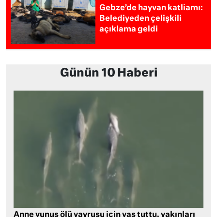
Gebze’de hayvan katliamı:
Belediyeden çelişkili
açıklama geldi
Günün 10 Haberi
Anne yunus ölü yavrusu için yas tuttu, yakınları