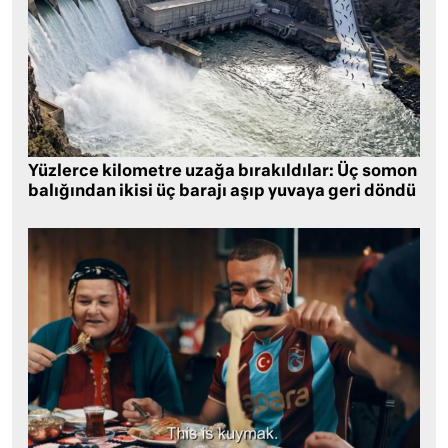
Yüzlerce kilometre uzağa bırakıldılar: Üç somon
balığından ikisi üç barajı aşıp yuvaya geri döndü