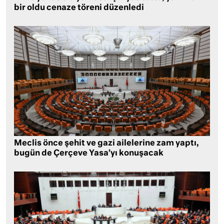
bir oldu cenaze töreni düzenledi
Meclis önce şehit ve gazi ailelerine zam yaptı,
bugün de Çerçeve Yasa’yı konuşacak