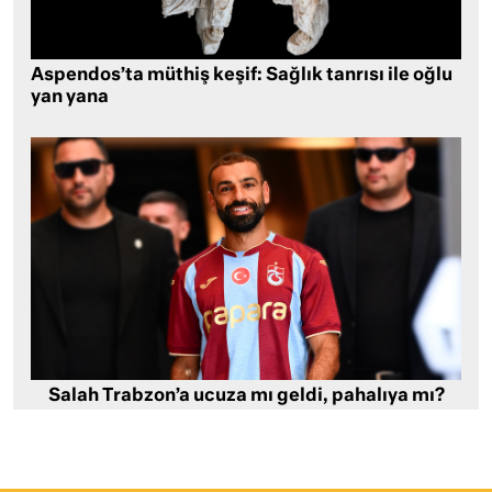
Aspendos’ta müthiş keşif: Sağlık tanrısı ile oğlu
yan yana
Salah Trabzon’a ucuza mı geldi, pahalıya mı?