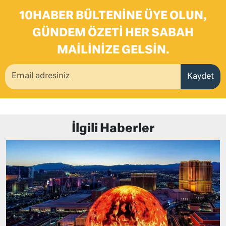
10HABER BÜLTENINE ÜYE OLUN,
GÜNDEM ÖZETI HER SABAH
MAILINIZE GELSIN.
Kaydet
İlgili Haberler