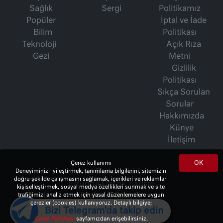
Sağlık
Sergi
Politikamız
Popüler
İptal ve İade
Bilim
Politikası
Teknoloji
Açık Rıza
Gezi
Metni
Gizlilik
Politikası
Sıkça Sorulan
Sorular
Hakkımızda
Künye
İletişim
OK
Çerez kullanımı
İsmet Berkan Yazıları
Deneyiminizi iyileştirmek, tanımlama bilgilerini, sitemizin
doğru şekilde çalışmasını sağlamak, içerikleri ve reklamları
Ertuğrul Özkök Yazıları
kişiselleştirmek, sosyal medya özellikleri sunmak ve site
Haftalık Gazete
trafiğimizi analiz etmek için yasal düzenlemelere uygun
çerezler (cookies) kullanıyoruz. Detaylı bilgiye;
Bizi Telegram'da takip edin
Çerez Politikası
sayfamızdan erişebilirsiniz.