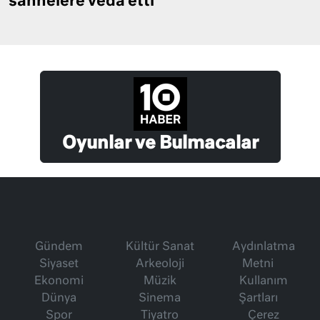
sahnelere veda etti
Oyunlar ve Bulmacalar
Gündem
Kültür Sanat
Aydınlatma
Siyaset
Arkeoloji
Metni
Ekonomi
Müzik
Kullanım
Dünya
Sinema
Şartları
Spor
Tiyatro
Çerez