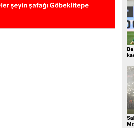
Her şeyin şafağı Göbeklitepe
Beş
kaç
Sa
Mıs