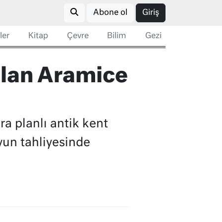
Abone ol
Giriş
ler
Kitap
Çevre
Bilim
Gezi
olan Aramice
ra planlı antik kent
uyun tahliyesinde