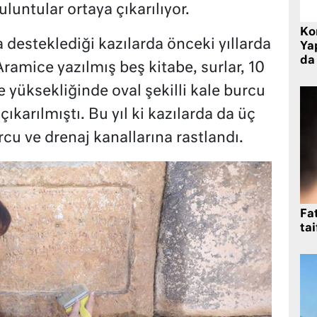
luntular ortaya çıkarılıyor.
Ko
 desteklediği kazılarda önceki yıllarda
Yap
da 
ramice yazılmış beş kitabe, surlar, 10
 yüksekliğinde oval şekilli kale burcu
ıkarılmıştı. Bu yıl ki kazılarda da üç
urcu ve drenaj kanallarına rastlandı.
Fat
tai