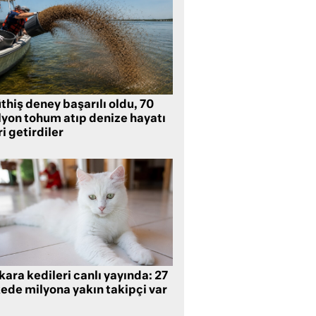
hiş deney başarılı oldu, 70
lyon tohum atıp denize hayatı
i getirdiler
ara kedileri canlı yayında: 27
kede milyona yakın takipçi var