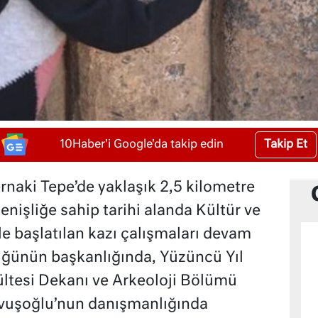
Takip Et
10Haber'i Google'da takip edin
ernaki Tepe’de yaklaşık 2,5 kilometre
enişliğe sahip tarihi alanda Kültür ve
le başlatılan kazı çalışmaları devam
ğünün başkanlığında, Yüzüncü Yıl
ültesi Dekanı ve Arkeoloji Bölümü
avuşoğlu’nun danışmanlığında