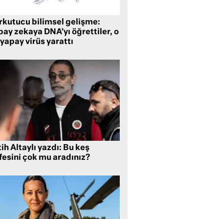
rkutucu bilimsel gelişme:
ay zekaya DNA’yı öğrettiler, o
yapay virüs yarattı
ih Altaylı yazdı: Bu keş
fesini çok mu aradınız?