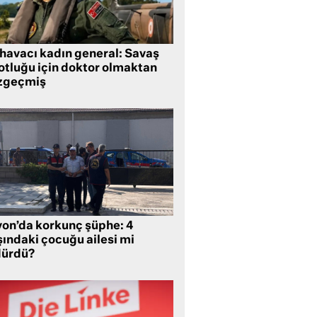
 havacı kadın general: Savaş
lotluğu için doktor olmaktan
zgeçmiş
yon’da korkunç şüphe: 4
şındaki çocuğu ailesi mi
dürdü?