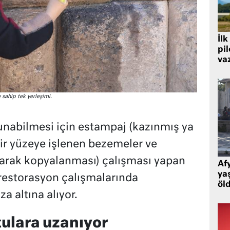
İlk
pi
va
 sahip tek yerleşimi.
unabilmesi için estampaj (kazınmış ya
bir yüzeye işlenen bezemeler ve
narak kopyalanması) çalışması yapan
Af
ya
 restorasyon çalışmalarında
öl
 altına alıyor.
tulara uzanıyor