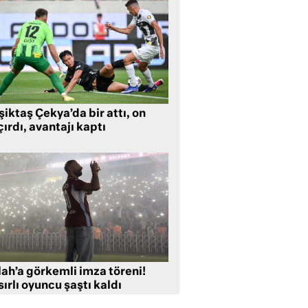
iktaş Çekya’da bir attı, on
ırdı, avantajı kaptı
lah’a görkemli imza töreni!
ırlı oyuncu şaştı kaldı