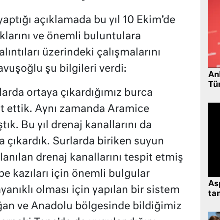
yaptığı açıklamada bu yıl 10 Ekim’de
klarını ve önemli buluntulara
alıntıları üzerindeki çalışmalarını
vuşoğlu şu bilgileri verdi:
Ank
Tü
larda ortaya çıkardığımız burca
it ettik. Aynı zamanda Aramice
ştık. Bu yıl drenaj kanallarını da
a çıkardık. Surlarda biriken suyun
llanılan drenaj kanallarını tespit etmiş
e kazıları için önemli bulgular
As
yanıklı olması için yapılan bir sistem
tan
an ve Anadolu bölgesinde bildiğimiz