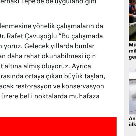
Zernaki Tepe’de de uygulandığını
lenmesine yönelik çalışmaların da
Dr. Rafet Çavuşoğlu “Bu çalışmada
Müt
ıyoruz. Gelecek yıllarda bunlar
mi
an daha rahat okunabilmesi için
ger
t altına almış oluyoruz. Ayrıca
ırasında ortaya çıkan büyük taşları,
lacak restorasyon ve konservasyon
 üzere belli noktalarda muhafaza
Ank
ül