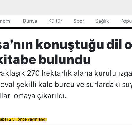
nomi
Dünya
Kültür
Spor
Sağlık
Popü
sa’nın konuştuğu dil 
 kitabe bulundu
yaklaşık 270 hektarlık alana kurulu ızga
 oval şekilli kale burcu ve surlardaki s
arı ortaya çıkarıldı.
aber 2 yıl önce yayınlandı