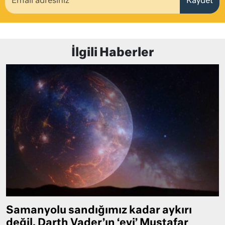
Kaydet
İlgili Haberler
Samanyolu sandığımız kadar aykırı
değil, Darth Vader’ın ‘evi’ Mustafar