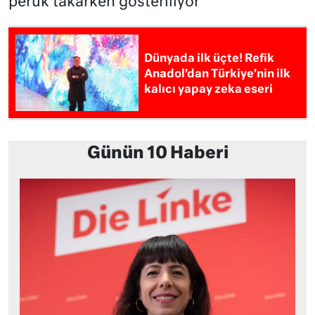
peruk takarken gösteriliyor
Dünyada ilk üçte! Refik
Anadol’dan Türkiye’nin ilk
kalıcı yapay zeka eseri
Günün 10 Haberi