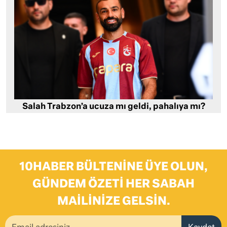
Salah Trabzon’a ucuza mı geldi, pahalıya mı?
10HABER BÜLTENINE ÜYE OLUN,
GÜNDEM ÖZETI HER SABAH
MAILINIZE GELSIN.