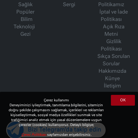
Sağlık
Sergi
Politikamız
Popüler
İptal ve İade
Bilim
Politikası
Teknoloji
Açık Rıza
Gezi
Metni
Gizlilik
Politikası
Sıkça Sorulan
Sorular
Hakkımızda
Künye
İletişim
OK
Çerez kullanımı
İsmet Berkan Yazıları
Deneyiminizi iyileştirmek, tanımlama bilgilerini, sitemizin
doğru şekilde çalışmasını sağlamak, içerikleri ve reklamları
Ertuğrul Özkök Yazıları
kişiselleştirmek, sosyal medya özellikleri sunmak ve site
Haftalık Gazete
trafiğimizi analiz etmek için yasal düzenlemelere uygun
çerezler (cookies) kullanıyoruz. Detaylı bilgiye;
Bizi Telegram'da takip edin
Çerez Politikası
sayfamızdan erişebilirsiniz.