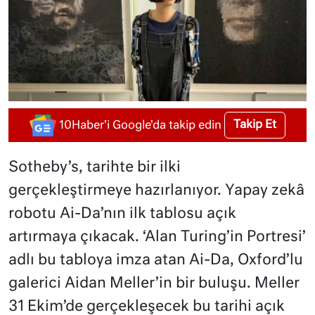
Takip Et
10Haber'i Google'da takip edin
Sotheby’s, tarihte bir ilki
gerçekleştirmeye hazırlanıyor. Yapay zekâ
robotu Ai-Da’nın ilk tablosu açık
artırmaya çıkacak. ‘Alan Turing’in Portresi’
adlı bu tabloya imza atan Ai-Da, Oxford’lu
galerici Aidan Meller’in bir buluşu. Meller
31 Ekim’de gerçekleşecek bu tarihi açık