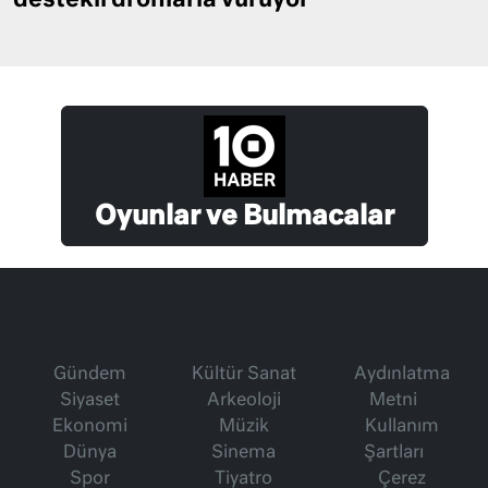
destekli dronlarla vuruyor
Oyunlar ve Bulmacalar
Gündem
Kültür Sanat
Aydınlatma
Siyaset
Arkeoloji
Metni
Ekonomi
Müzik
Kullanım
Dünya
Sinema
Şartları
Spor
Tiyatro
Çerez