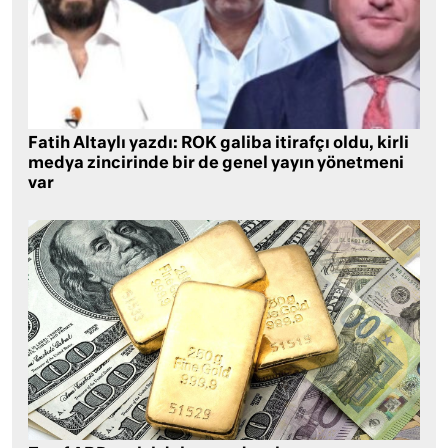
Fatih Altaylı yazdı: ROK galiba itirafçı oldu, kirli
medya zincirinde bir de genel yayın yönetmeni
var