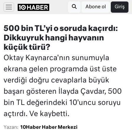
Abone ol
Giriş
500 bin TL’yi o soruda kaçırdı:
Dikkuyruk hangi hayvanın
küçük türü?
Oktay Kaynarca'nın sunumuyla
ekrana gelen programda üst üste
verdiği doğru cevaplarla büyük
başarı gösteren İlayda Çavdar, 500
bin TL değerindeki 10'uncu soruyu
açtırdı. Ve kaybetti.
Yazan:
10Haber Haber Merkezi