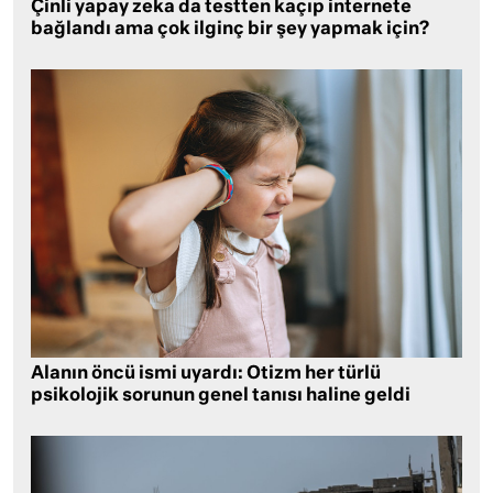
Çinli yapay zeka da testten kaçıp internete
bağlandı ama çok ilginç bir şey yapmak için?
Alanın öncü ismi uyardı: Otizm her türlü
psikolojik sorunun genel tanısı haline geldi