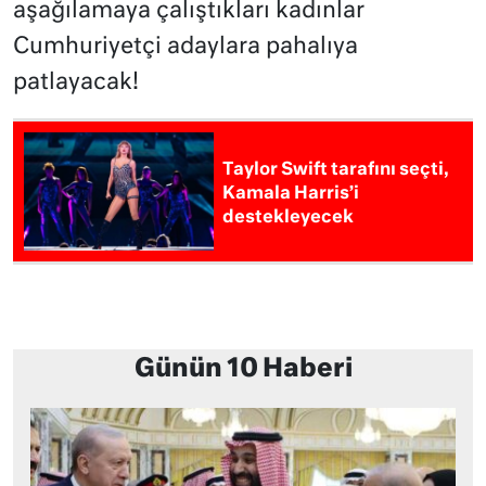
aşağılamaya çalıştıkları kadınlar
Cumhuriyetçi adaylara pahalıya
patlayacak!
Taylor Swift tarafını seçti,
Kamala Harris’i
destekleyecek
Günün 10 Haberi