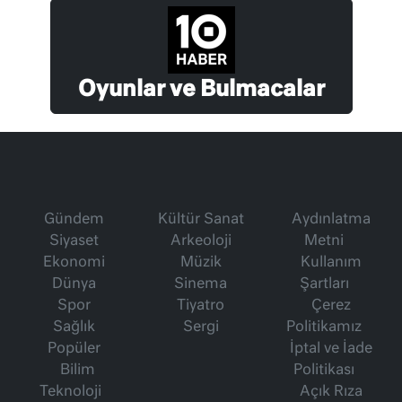
Oyunlar ve Bulmacalar
Gündem
Kültür Sanat
Aydınlatma
Siyaset
Arkeoloji
Metni
Ekonomi
Müzik
Kullanım
Dünya
Sinema
Şartları
Spor
Tiyatro
Çerez
Sağlık
Sergi
Politikamız
Popüler
İptal ve İade
Bilim
Politikası
Teknoloji
Açık Rıza