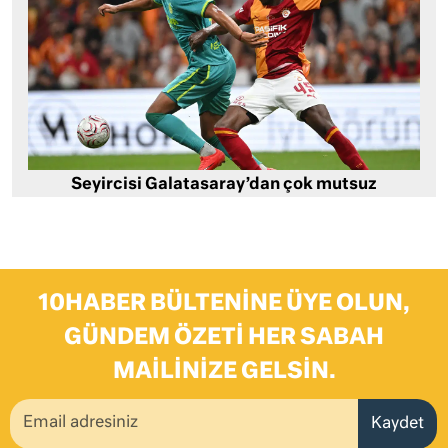
Seyircisi Galatasaray’dan çok mutsuz
10HABER BÜLTENINE ÜYE OLUN,
GÜNDEM ÖZETI HER SABAH
MAILINIZE GELSIN.
Kaydet