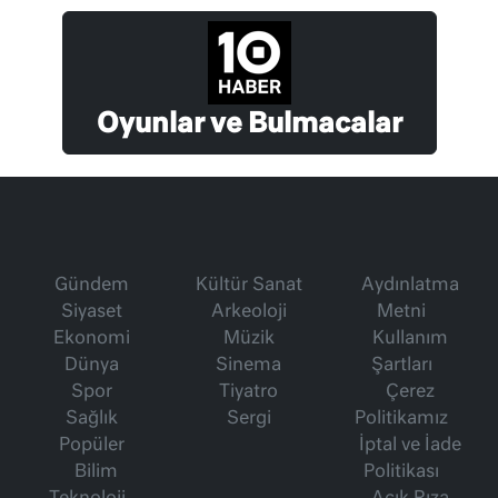
Oyunlar ve Bulmacalar
Gündem
Kültür Sanat
Aydınlatma
Siyaset
Arkeoloji
Metni
Ekonomi
Müzik
Kullanım
Dünya
Sinema
Şartları
Spor
Tiyatro
Çerez
Sağlık
Sergi
Politikamız
Popüler
İptal ve İade
Bilim
Politikası