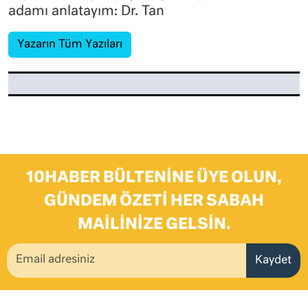
adamı anlatayım: Dr. Tan
Yazarın Tüm Yazıları
10HABER BÜLTENINE ÜYE OLUN,
GÜNDEM ÖZETI HER SABAH
MAILINIZE GELSIN.
Kaydet