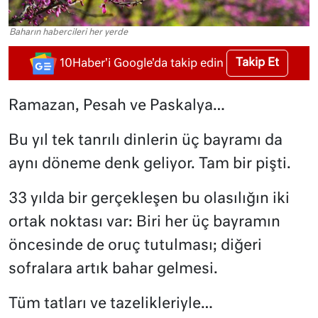
Baharın habercileri her yerde
Takip Et
10Haber'i Google'da takip edin
Ramazan, Pesah ve Paskalya…
Bu yıl tek tanrılı dinlerin üç bayramı da
aynı döneme denk geliyor. Tam bir pişti.
33 yılda bir gerçekleşen bu olasılığın iki
ortak noktası var: Biri her üç bayramın
öncesinde de oruç tutulması; diğeri
sofralara artık bahar gelmesi.
Tüm tatları ve tazelikleriyle…