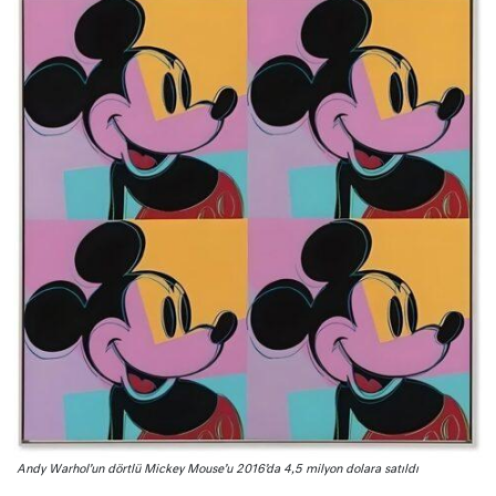
Andy Warhol’un dörtlü Mickey Mouse’u 2016’da 4,5 milyon dolara satıldı