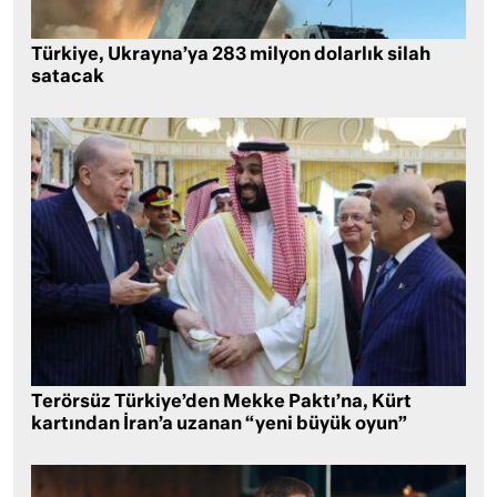
Türkiye, Ukrayna’ya 283 milyon dolarlık silah
satacak
Terörsüz Türkiye’den Mekke Paktı’na, Kürt
kartından İran’a uzanan “yeni büyük oyun”