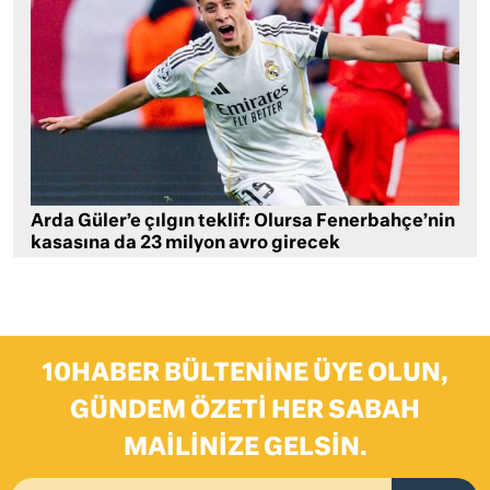
Arda Güler’e çılgın teklif: Olursa Fenerbahçe’nin
kasasına da 23 milyon avro girecek
10HABER BÜLTENINE ÜYE OLUN,
GÜNDEM ÖZETI HER SABAH
MAILINIZE GELSIN.