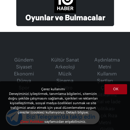
Oyunlar ve Bulmacalar
Gündem
Kültür Sanat
Aydınlatma
Siyaset
Arkeoloji
Metni
Ekonomi
Müzik
Kullanım
Dünya
Sinema
Şartları
Spor
Tiyatro
Çerez
OK
Çerez kullanımı
Deneyiminizi iyileştirmek, tanımlama bilgilerini, sitemizin
Sağlık
Sergi
Politikamız
doğru şekilde çalışmasını sağlamak, içerikleri ve reklamları
Popüler
İptal ve İade
kişiselleştirmek, sosyal medya özellikleri sunmak ve site
trafiğimizi analiz etmek için yasal düzenlemelere uygun
Bilim
Politikası
çerezler (cookies) kullanıyoruz. Detaylı bilgiye;
Teknoloji
Açık Rıza
Bizi Telegram'da takip edin
Çerez Politikası
sayfamızdan erişebilirsiniz.
Gezi
Metni
Gizlilik