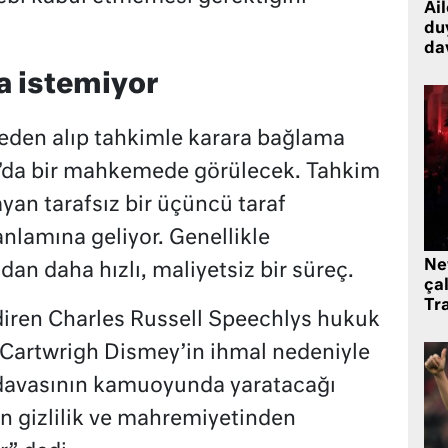
Ai
du
dav
a istemiyor
den alıp tahkimle karara bağlama
da’da bir mahkemede görülecek. Tahkim
yan tarafsız bir üçüncü taraf
nlamına geliyor. Genellikle
Ne
 daha hızlı, maliyetsiz bir süreç.
çal
Tr
ren Charles Russell Speechlys hukuk
 Cartwrigh Dismey’in ihmal nedeniyle
davasının kamuoyunda yaratacağı
n gizlilik ve mahremiyetinden