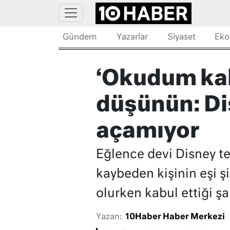
Gündem
Yazarlar
Siyaset
Eko
‘Okudum kab
düşünün: Dis
açamıyor
Eğlence devi Disney te
kaybeden kişinin eşi ş
olurken kabul ettiği ş
Yazan:
10Haber Haber Merkezi