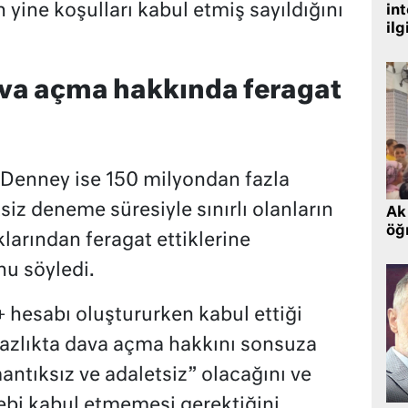
n yine koşulları kabul etmiş sayıldığını
in
ilg
ava açma hakkında feragat
 Denney ise 150 milyondan fazla
iz deneme süresiyle sınırlı olanların
Ak 
öğr
larından feragat ettiklerine
u söyledi.
 hesabı oluştururken kabul ettiği
şmazlıkta dava açma hakkını sonsuza
ntıksız ve adaletsiz” olacağını ve
ebi kabul etmemesi gerektiğini