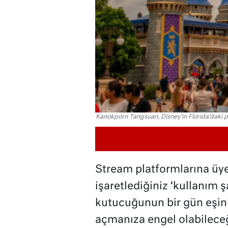
Kanokporn Tangsuan, Disney'in Florida'daki pa
Stream platformlarına üy
işaretlediğiniz ‘kullanım 
kutucuğunun bir gün eşin
açmanıza engel olabileceği