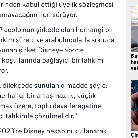
erinden kabul ettiği üyelik sözleşmesi
mayacağını ileri sürüyor.
iccolo’nun şirketle olan herhangi bir
hkim süreci ve arabulucularla sonuca
avunan şirket Disney+ abone
Ba
koşullarında bağlayıcı bir tahkim
has
vak
or.
 dilekçede sunulan o madde şöyle:
 herhangi bir anlaşmazlık, küçük
lmak üzere, toplu dava feragatine
cı tahkimle çözülmelidir.”
 2023’te Disney hesabını kullanarak
Çin