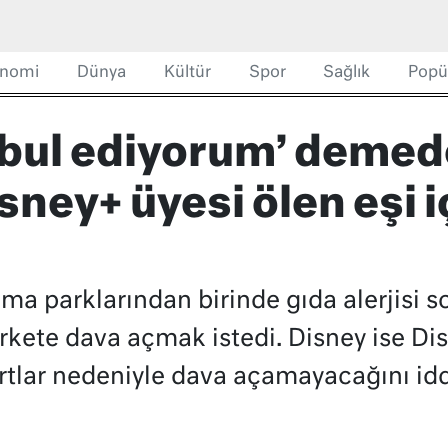
nomi
Dünya
Kültür
Spor
Sağlık
Popü
ul ediyorum’ demede
ney+ üyesi ölen eşi i
ma parklarından birinde gıda alerjisi s
irkete dava açmak istedi. Disney ise D
artlar nedeniyle dava açamayacağını idd