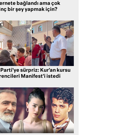
ternete bağlandı ama çok
inç bir şey yapmak için?
Parti’ye sürpriz: Kur’an kursu
encileri Manifest’i istedi