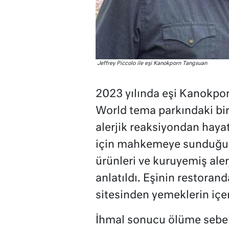
Jeffrey Piccolo ile eşi Kanokporn Tangsuan
2023 yılında eşi Kanokpor
World tema parkındaki bi
alerjik reaksiyondan haya
için mahkemeye sunduğu d
ürünleri ve kuruyemiş alerj
anlatıldı. Eşinin restoran
sitesinden yemeklerin içeri
İhmal sonucu ölüme sebeb