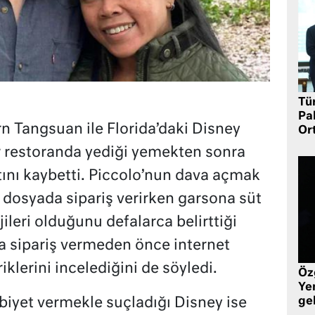
Tü
Pa
n Tangsuan ile Florida’daki Disney
Or
r restoranda yediği yemekten sonra
tını kaybetti. Piccolo’nun dava açmak
osyada sipariş verirken garsona süt
ileri olduğunu defalarca belirttiği
da sipariş vermeden önce internet
klerini incelediğini de söyledi.
Öz
Yen
ge
iyet vermekle suçladığı Disney ise