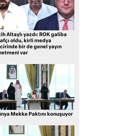
ih Altaylı yazdı: ROK galiba
rafçı oldu, kirli medya
cirinde bir de genel yayın
netmeni var
nya Mekke Paktını konuşuyor