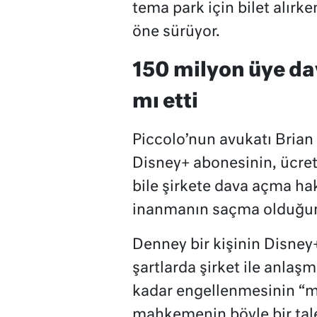
tema park için bilet alırke
öne sürüyor.
150 milyon üye d
mı etti
Piccolo’nun avukatı Brian
Disney+ abonesinin, ücrets
bile şirkete dava açma hak
inanmanın saçma olduğun
Denney bir kişinin Disney+
şartlarda şirket ile anla
kadar engellenmesinin “ma
mahkemenin böyle bir tal