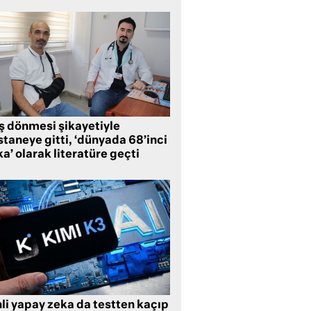
ş dönmesi şikayetiyle
taneye gitti, ‘dünyada 68’inci
a’ olarak literatüre geçti
li yapay zeka da testten kaçıp