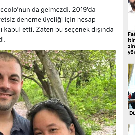
iccolo’nun da gelmezdi. 2019’da
etsiz deneme üyeliği için hesap
ı kabul etti. Zaten bu seçenek dışında
Fat
i.
iti
zin
yö
Dü