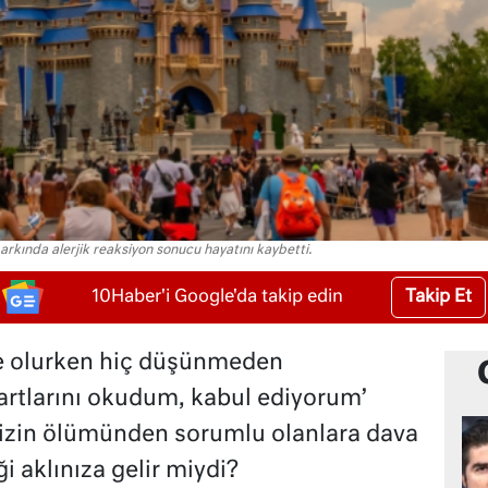
rkında alerjik reaksiyon sonucu hayatını kaybetti.
Takip Et
10Haber'i Google'da takip edin
e olurken hiç düşünmeden
şartlarını okudum, kabul ediyorum’
izin ölümünden sorumlu olanlara dava
 aklınıza gelir miydi?