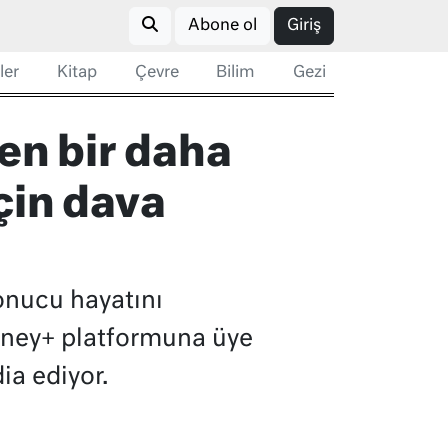
Abone ol
Giriş
ler
Kitap
Çevre
Bilim
Gezi
n bir daha
çin dava
onucu hayatını
isney+ platformuna üye
ia ediyor.