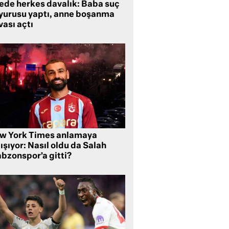
lede herkes davalık: Baba suç
yurusu yaptı, anne boşanma
ası açtı
w York Times anlamaya
ışıyor: Nasıl oldu da Salah
abzonspor’a gitti?