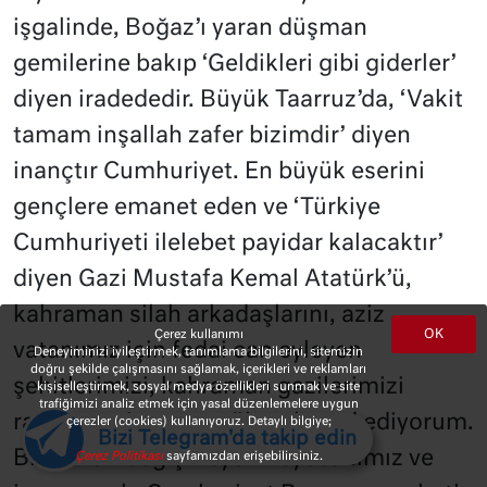
işgalinde, Boğaz’ı yaran düşman
gemilerine bakıp ‘Geldikleri gibi giderler’
diyen iradededir. Büyük Taarruz’da, ‘Vakit
tamam inşallah zafer bizimdir’ diyen
inançtır Cumhuriyet. En büyük eserini
gençlere emanet eden ve ‘Türkiye
Cumhuriyeti ilelebet payidar kalacaktır’
diyen Gazi Mustafa Kemal Atatürk’ü,
kahraman silah arkadaşlarını, aziz
OK
Çerez kullanımı
vatanımız için fedai can eyleyen
Deneyiminizi iyileştirmek, tanımlama bilgilerini, sitemizin
doğru şekilde çalışmasını sağlamak, içerikleri ve reklamları
şehitlerimizi, kahraman gazilerimizi
kişiselleştirmek, sosyal medya özellikleri sunmak ve site
trafiğimizi analiz etmek için yasal düzenlemelere uygun
rahmet, minnet ve şükranla yad ediyorum.
çerezler (cookies) kullanıyoruz. Detaylı bilgiye;
Bizi Telegram'da takip edin
Bir asırdır değişmeyen heyecanımız ve
Çerez Politikası
sayfamızdan erişebilirsiniz.