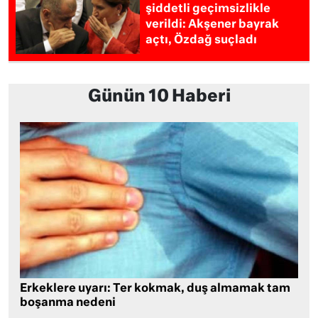
şiddetli geçimsizlikle
verildi: Akşener bayrak
açtı, Özdağ suçladı
Günün 10 Haberi
Erkeklere uyarı: Ter kokmak, duş almamak tam
boşanma nedeni