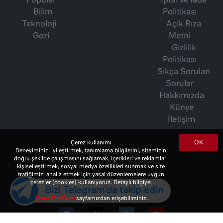
Popüler
İptal ve İade
Bilim
Politikası
Teknoloji
Açık Rıza
Gezi
Metni
Gizlilik
Politikası
Sıkça Sorulan
Sorular
Hakkımızda
Künye
İletişim
OK
Çerez kullanımı
İsmet Berkan Yazıları
Deneyiminizi iyileştirmek, tanımlama bilgilerini, sitemizin
doğru şekilde çalışmasını sağlamak, içerikleri ve reklamları
Ertuğrul Özkök Yazıları
kişiselleştirmek, sosyal medya özellikleri sunmak ve site
Haftalık Gazete
trafiğimizi analiz etmek için yasal düzenlemelere uygun
çerezler (cookies) kullanıyoruz. Detaylı bilgiye;
Bizi Telegram'da takip edin
Çerez Politikası
sayfamızdan erişebilirsiniz.