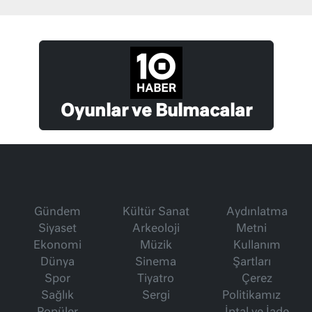
Oyunlar ve Bulmacalar
Gündem
Kültür Sanat
Aydınlatma
Siyaset
Arkeoloji
Metni
Ekonomi
Müzik
Kullanım
Dünya
Sinema
Şartları
Spor
Tiyatro
Çerez
Sağlık
Sergi
Politikamız