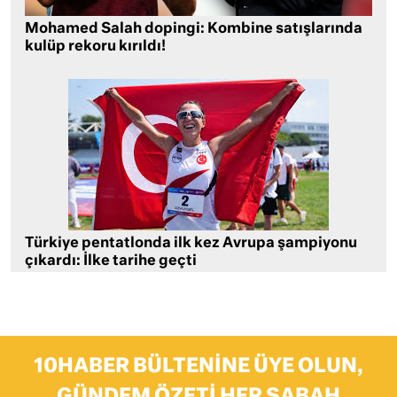
Mohamed Salah dopingi: Kombine satışlarında
kulüp rekoru kırıldı!
Türkiye pentatlonda ilk kez Avrupa şampiyonu
çıkardı: İlke tarihe geçti
10HABER BÜLTENINE ÜYE OLUN,
GÜNDEM ÖZETI HER SABAH