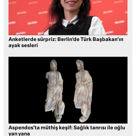
Anketlerde sürpriz: Berlin’de Türk Başbakan’ın
ayak sesleri
Aspendos’ta müthiş keşif: Sağlık tanrısı ile oğlu
yan yana