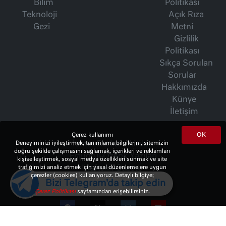
Bilim
Politikası
Teknoloji
Açık Rıza
Gezi
Metni
Gizlilik
Politikası
Sıkça Sorulan
Sorular
Hakkımızda
Künye
İletişim
OK
Çerez kullanımı
İsmet Berkan Yazıları
Deneyiminizi iyileştirmek, tanımlama bilgilerini, sitemizin
doğru şekilde çalışmasını sağlamak, içerikleri ve reklamları
Ertuğrul Özkök Yazıları
kişiselleştirmek, sosyal medya özellikleri sunmak ve site
Haftalık Gazete
trafiğimizi analiz etmek için yasal düzenlemelere uygun
çerezler (cookies) kullanıyoruz. Detaylı bilgiye;
Bizi Telegram'da takip edin
Çerez Politikası
sayfamızdan erişebilirsiniz.