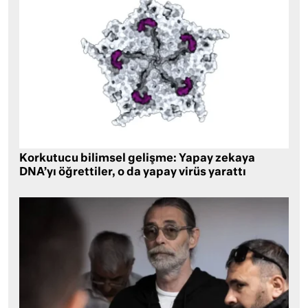
Korkutucu bilimsel gelişme: Yapay zekaya
DNA’yı öğrettiler, o da yapay virüs yarattı