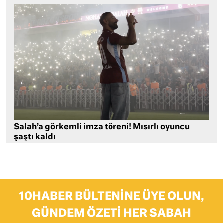
Salah’a görkemli imza töreni! Mısırlı oyuncu
şaştı kaldı
10HABER BÜLTENINE ÜYE OLUN,
GÜNDEM ÖZETI HER SABAH