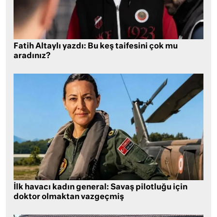
Fatih Altaylı yazdı: Bu keş taifesini çok mu
aradınız?
İlk havacı kadın general: Savaş pilotluğu için
doktor olmaktan vazgeçmiş