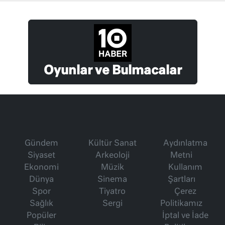
Oyunlar ve Bulmacalar
Gündem
Kültür Sanat
Aydınlatma
Siyaset
Arkeoloji
Metni
Ekonomi
Müzik
Kullanım
Dünya
Sinema
Şartları
Spor
Tiyatro
Çerez
Sağlık
Sergi
Politikamız
Popüler
İptal ve İade