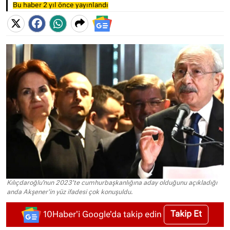
Bu haber 2 yıl önce yayınlandı
Kılıçdaroğlu’nun 2023’te cumhurbaşkanlığına aday olduğunu açıkladığı
anda Akşener'in yüz ifadesi çok konuşuldu.
Takip Et
10Haber'i Google'da takip edin