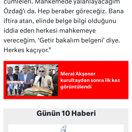
cümleleri. Mahkemede yalanlayacağım
Özdağ’ı da. Hep beraber göreceğiz. Bana
iftira atan, elinde belge bilgi olduğunu
iddia eden herkesi mahkemeye
vereceğim. ‘Getir bakalım belgeni’ diye.
Herkes kaçıyor.”
Meral Akşener
kurultaydan sonra ilk kez
görüntülendi
Günün 10 Haberi