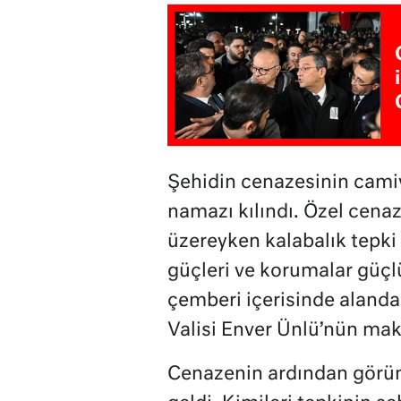
Şehidin cenazesinin camiy
namazı kılındı. Özel cena
üzereyken kalabalık tepki
güçleri ve korumalar güçl
çemberi içerisinde aland
Valisi Enver Ünlü’nün maka
Cenazenin ardından görün