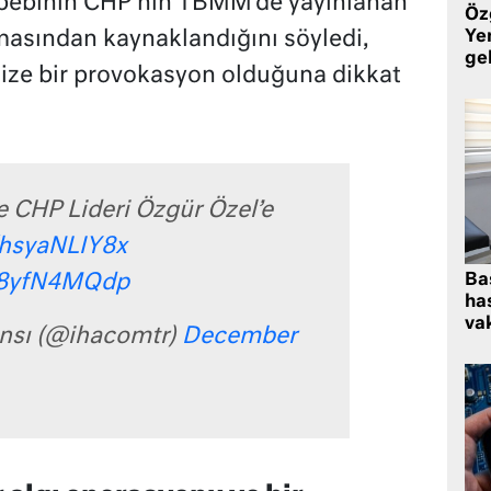
sebebinin CHP’nin TBMM’de yayınlanan
Öz
Yen
masından kaynaklandığını söyledi,
ge
anize bir provokasyon olduğuna dikkat
 CHP Lideri Özgür Özel’e
/hsyaNLIY8x
Ba
/d8yfN4MQdp
has
vak
ansı (@ihacomtr)
December