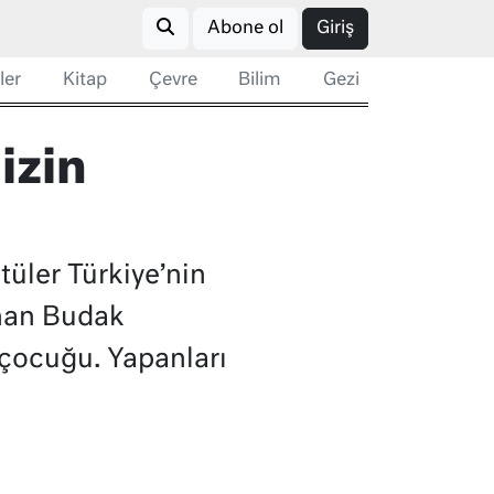
Abone ol
Giriş
ler
Kitap
Çevre
Bilim
Gezi
izin
tüler Türkiye’nin
enan Budak
e çocuğu. Yapanları