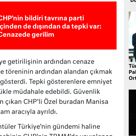
Dü
CHP’nin bildiri tavrına parti
içinden de dışından da tepki var:
Cenazede gerilim
e getirilişinin ardından cenaze
Tü
ze töreninin ardından alandan çıkmak
Pa
Or
 gösterdi. Tepki gösterenlere emniyet
ükle müdahale edebildi. Güvenlik
an çıkan CHP’li Özel buradan Manisa
m aracıyla ayrıldı.
tüler Türkiye’nin gündemi haline