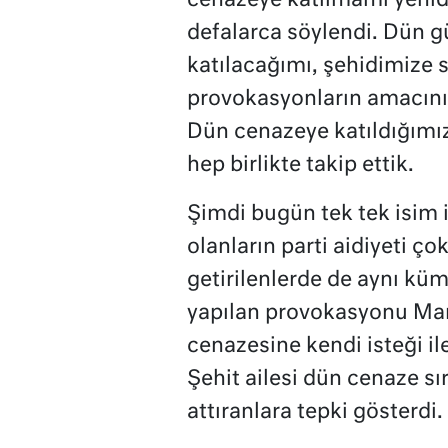
cenazeye katılmamı yenid
defalarca söylendi. Dün 
katılacağımı, şehidimize 
provokasyonların amacını
Dün cenazeye katıldığımız
hep birlikte takip ettik.
Şimdi bugün tek tek isim i
olanların parti aidiyeti ço
getirilenlerde de aynı kü
yapılan provokasyonu Mani
cenazesine kendi isteği ile
Şehit ailesi dün cenaze sı
attıranlara tepki gösterdi.