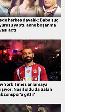
lede herkes davalık: Baba suç
yurusu yaptı, anne boşanma
ası açtı
w York Times anlamaya
ışıyor: Nasıl oldu da Salah
abzonspor’a gitti?