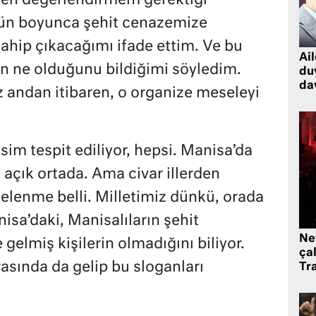
en değerlendirmem gerektiği
gün boyunca şehit cenazemize
sahip çıkacağımı ifade ettim. Ve bu
Ai
n ne olduğunu bildiğimi söyledim.
du
dav
 andan itibaren, o organize meseleyi
sim tespit ediliyor, hepsi. Manisa’da
k açık ortada. Ama civar illerden
melenme belli. Milletimiz dünkü, orada
sa’daki, Manisalıların şehit
Ne
 gelmiş kişilerin olmadığını biliyor.
çal
rasında da gelip bu sloganları
Tr