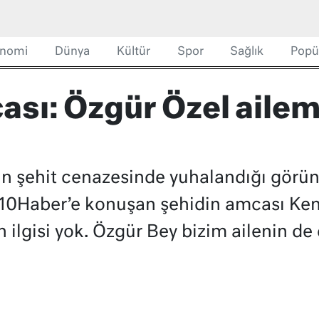
nomi
Dünya
Kültür
Spor
Sağlık
Popü
ası: Özgür Özel ailem
in şehit cenazesinde yuhalandığı görün
. 10Haber’e konuşan şehidin amcası K
n ilgisi yok. Özgür Bey bizim ailenin d