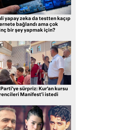
li yapay zeka da testten kaçıp
ternete bağlandı ama çok
inç bir şey yapmak için?
Parti’ye sürpriz: Kur’an kursu
encileri Manifest’i istedi