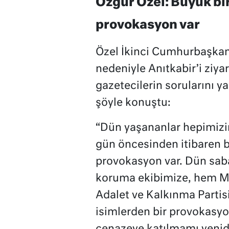
Özgür Özel: Büyük bir
provokasyon var
Özel İkinci Cumhurbaşkanı
nedeniyle Anıtkabir’i ziya
gazetecilerin sorularını ya
şöyle konuştu:
“Dün yaşananlar hepimizin
gün öncesinden itibaren b
provokasyon var. Dün sab
koruma ekibimize, hem Man
Adalet ve Kalkınma Partis
isimlerden bir provokasyon