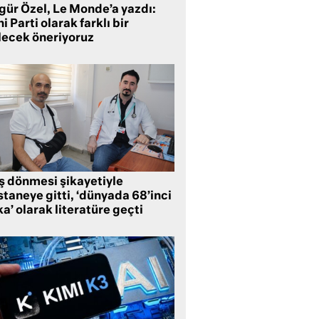
gür Özel, Le Monde’a yazdı:
i Parti olarak farklı bir
lecek öneriyoruz
ş dönmesi şikayetiyle
taneye gitti, ‘dünyada 68’inci
a’ olarak literatüre geçti