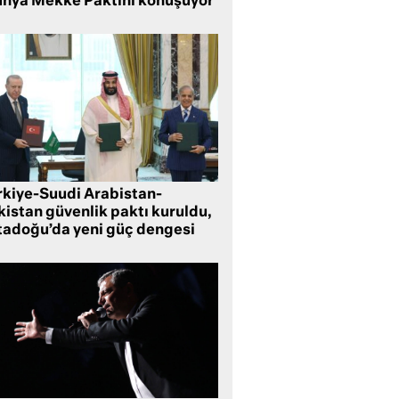
nya Mekke Paktını konuşuyor
rkiye-Suudi Arabistan-
kistan güvenlik paktı kuruldu,
tadoğu’da yeni güç dengesi