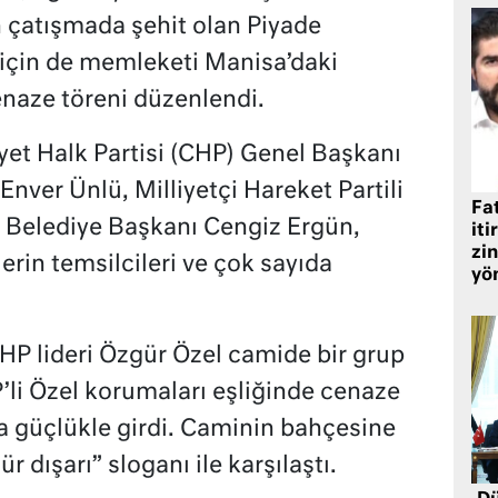
 çatışmada şehit olan Piyade
 için de memleketi Manisa’daki
naze töreni düzenlendi.
et Halk Partisi (CHP) Genel Başkanı
Enver Ünlü, Milliyetçi Hareket Partili
Fat
Belediye Başkanı Cengiz Ergün,
iti
zin
ilerin temsilcileri ve çok sayıda
yö
P lideri Özgür Özel camide bir grup
’li Özel korumaları eşliğinde cenaze
a güçlükle girdi. Caminin bahçesine
 dışarı” sloganı ile karşılaştı.