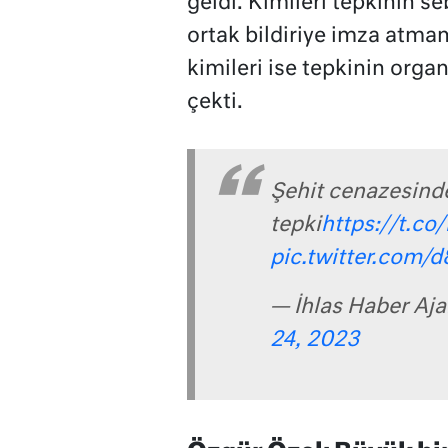
geldi. Kimileri tepkinin 
ortak bildiriye imza atma
kimileri ise tepkinin org
çekti.
Şehit cenazesinde
tepki
https://t.co
pic.twitter.com
— İhlas Haber Aj
24, 2023