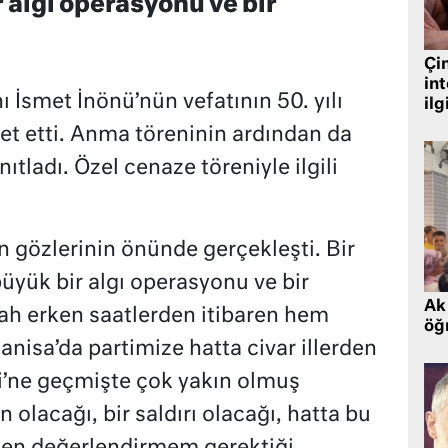
 algı operasyonu ve bir
Çin
in
 İsmet İnönü’nün vefatının 50. yılı
ilg
ret etti. Anma töreninin ardından da
nıtladı. Özel cenaze töreniyle ilgili
 gözlerinin önünde gerçekleşti. Bir
üyük bir algı operasyonu ve bir
Ak 
ah erken saatlerden itibaren hem
öğr
isa’da partimize hatta civar illerden
i’ne geçmişte çok yakın olmuş
 olacağı, bir saldırı olacağı, hatta bu