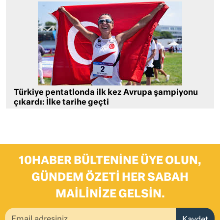
Türkiye pentatlonda ilk kez Avrupa şampiyonu
çıkardı: İlke tarihe geçti
10HABER BÜLTENINE ÜYE OLUN,
GÜNDEM ÖZETI HER SABAH
MAILINIZE GELSIN.
Kaydet