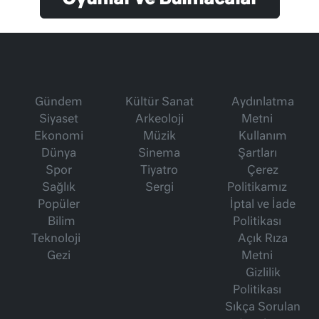
Gündem
Kültür Sanat
Aydınlatma
Siyaset
Arkeoloji
Metni
Ekonomi
Müzik
Kullanım
Dünya
Sinema
Şartları
Spor
Tiyatro
Çerez
Sağlık
Sergi
Politikamız
Popüler
İptal ve İade
Bilim
Politikası
Teknoloji
Açık Rıza
Gezi
Metni
Gizlilik
Politikası
Sıkça Sorulan