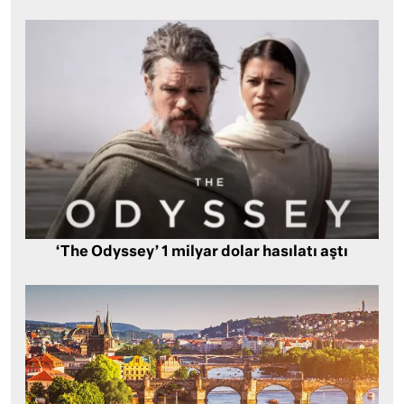
‘The Odyssey’ 1 milyar dolar hasılatı aştı