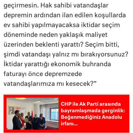
geçirmesin. Hak sahibi vatandaşlar
depremin ardından ilan edilen koşullarda
ev sahibi yapılmayacaksa iktidar seçim
döneminde neden yaklaşık maliyet
üzerinden beklenti yarattı? Seçim bitti,
şimdi vatandaşı yalnız mı bırakıyorsunuz?
İktidar yarattığı ekonomik buhranda
faturayı önce depremzede
vatandaşlarımıza mı kesecek?”
CHP ile Ak Parti arasında
bayramlaşmada gerginlik:
Beğenmediğiniz Anadolu
irfanı…