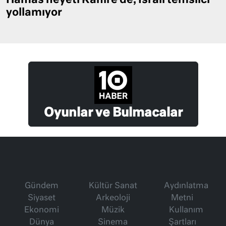
Hamas heyeti Kahire’de, İsrail temsilci
yollamıyor
Oyunlar ve Bulmacalar
Gündem
Kültür Sanat
Aydınlatma
Siyaset
Arkeoloji
Metni
Ekonomi
Müzik
Kullanım
Dünya
Sinema
Şartları