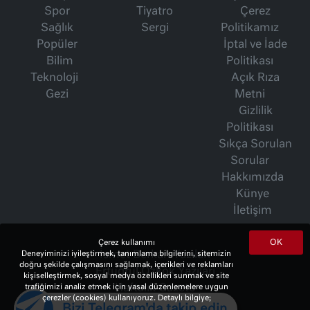
Spor
Tiyatro
Çerez
Sağlık
Sergi
Politikamız
Popüler
İptal ve İade
Bilim
Politikası
Teknoloji
Açık Rıza
Gezi
Metni
Gizlilik
Politikası
Sıkça Sorulan
Sorular
Hakkımızda
Künye
İletişim
OK
Çerez kullanımı
Deneyiminizi iyileştirmek, tanımlama bilgilerini, sitemizin
İsmet Berkan Yazıları
doğru şekilde çalışmasını sağlamak, içerikleri ve reklamları
Ertuğrul Özkök Yazıları
kişiselleştirmek, sosyal medya özellikleri sunmak ve site
trafiğimizi analiz etmek için yasal düzenlemelere uygun
Haftalık Gazete
çerezler (cookies) kullanıyoruz. Detaylı bilgiye;
Bizi Telegram'da takip edin