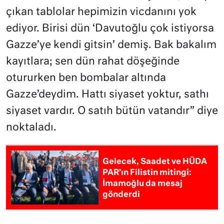
çıkan tablolar hepimizin vicdanını yok
ediyor. Birisi dün ‘Davutoğlu çok istiyorsa
Gazze’ye kendi gitsin’ demiş. Bak bakalım
kayıtlara; sen dün rahat döşeğinde
otururken ben bombalar altında
Gazze’deydim. Hattı siyaset yoktur, sathı
siyaset vardır. O satıh bütün vatandır” diye
noktaladı.
Gelecek, Saadet ve HÜDA
PAR’ın Filistin mitingi:
İmamoğlu da mesaj
gönderdi