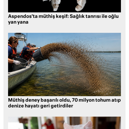
Aspendos’ta müthiş keşif: Sağlık tanrısı ile oğlu
yan yana
Müthiş deney başarılı oldu, 70 milyon tohum atıp
denize hayatı geri getirdiler