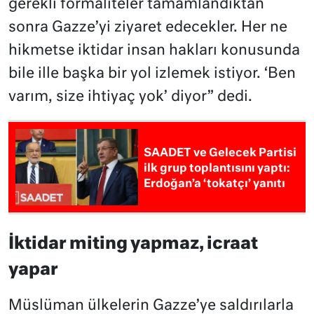
gerekli formaliteler tamamlandıktan
sonra Gazze’yi ziyaret edecekler. Her ne
hikmetse iktidar insan hakları konusunda
bile ille başka bir yol izlemek istiyor. ‘Ben
varım, size ihtiyaç yok’ diyor” dedi.
SAADET ve Gelecek Partisi
ilk grup toplantısını yaptı:
Erdoğan’a ‘tokatçı’ yanıtı
İktidar miting yapmaz, icraat
yapar
Müslüman ülkelerin Gazze’ye saldırılarla