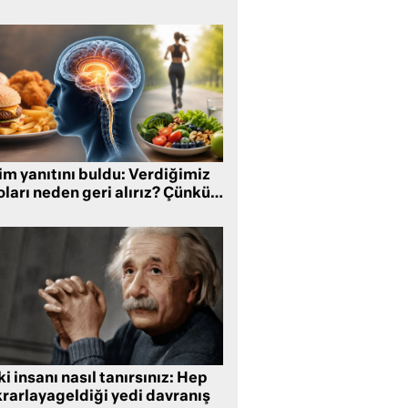
im yanıtını buldu: Verdiğimiz
oları neden geri alırız? Çünkü…
i insanı nasıl tanırsınız: Hep
krarlayageldiği yedi davranış