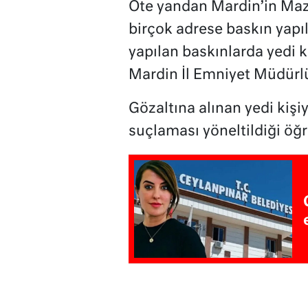
Öte yandan Mardin’in Mazı
birçok adrese baskın yapı
yapılan baskınlarda yedi ki
Mardin İl Emniyet Müdürl
Gözaltına alınan yedi kiş
suçlaması yöneltildiği öğr