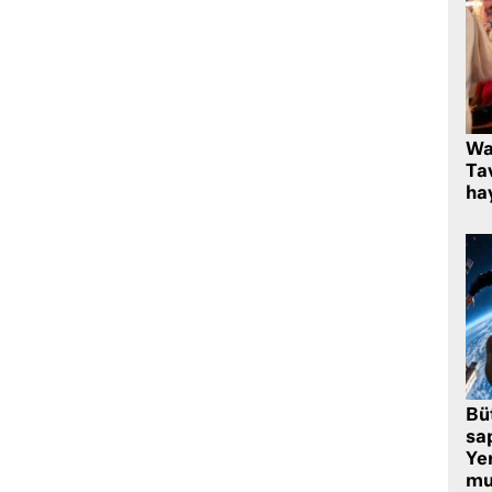
Wa
Ta
hay
Bü
sa
Yer
mu