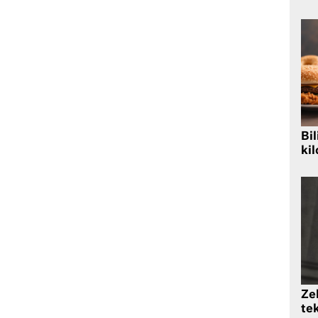
Bil
kil
Zek
te