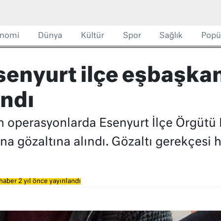
nomi
Dünya
Kültür
Spor
Sağlık
Popü
senyurt ilçe eşbaşkan
ındı
n operasyonlarda Esenyurt İlçe Örgütü
na gözaltına alındı. Gözaltı gerekçesi
haber 2 yıl önce yayınlandı