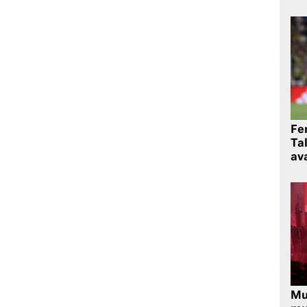
Fe
Ta
ava
Mu