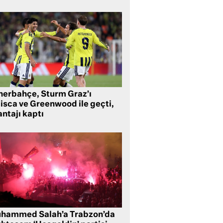
nerbahçe, Sturm Graz’ı
lisca ve Greenwood ile geçti,
ntajı kaptı
hammed Salah’a Trabzon’da