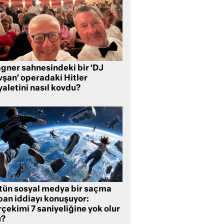
gner sahnesindeki bir ‘DJ
vşan’ operadaki Hitler
aletini nasıl kovdu?
tün sosyal medya bir saçma
pan iddiayı konuşuyor:
çekimi 7 saniyeliğine yok olur
?