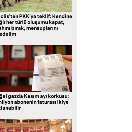
clis’ten PKK’ya teklif: Kendine
lı her türlü oluşumu kapat,
ahını bırak, mensuplarını
fedelim
ğal gazda Kasım ayı korkusu:
ilyon abonenin faturası ikiye
lanabilir