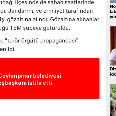
dağı ilçesinde de sabah saatlerinde
No
ldı. Jandarma ve emniyet tarafından
lab
yö
şi gözaltına alındı. Gözaltına alınanlar
üğü TEM şubeye götürüldü.
iye “terör örgütü propagandası”
enildi.
Diz
idd
Ceylanpınar belediyesi
eşbaşkanı istifa etti