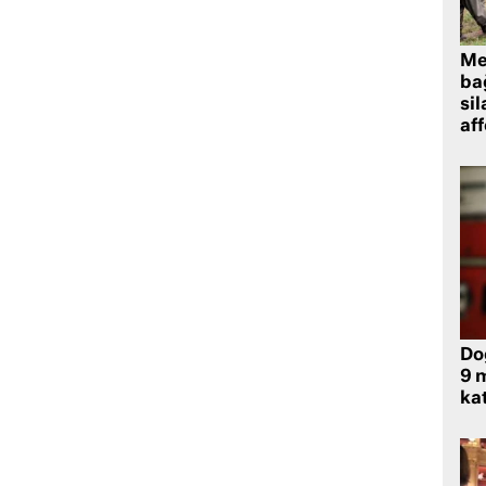
Me
bağ
sil
af
Do
9 m
kat