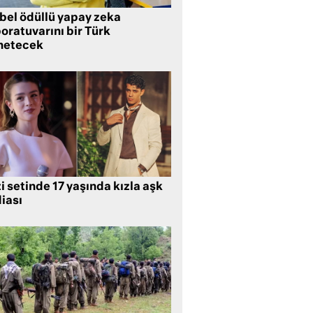
bel ödüllü yapay zeka
oratuvarını bir Türk
netecek
i setinde 17 yaşında kızla aşk
iası