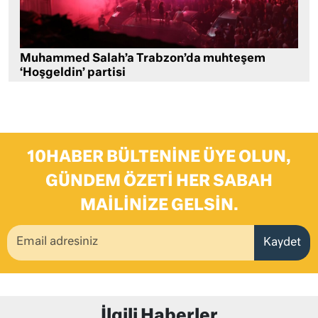
Muhammed Salah’a Trabzon’da muhteşem
‘Hoşgeldin’ partisi
10HABER BÜLTENINE ÜYE OLUN,
GÜNDEM ÖZETI HER SABAH
MAILINIZE GELSIN.
Kaydet
İlgili Haberler