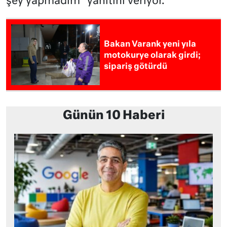
şey yapmadım” yanıtını veriyor.
Bakan Varank yeni yıla
motokurye olarak girdi;
sipariş götürdü
Günün 10 Haberi