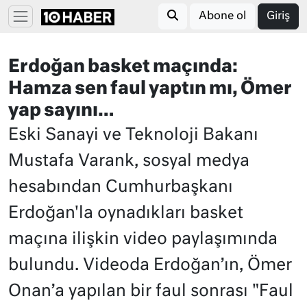
Abone ol
Giriş
Erdoğan basket maçında:
Hamza sen faul yaptın mı, Ömer
yap sayını…
Eski Sanayi ve Teknoloji Bakanı
Mustafa Varank, sosyal medya
hesabından Cumhurbaşkanı
Erdoğan'la oynadıkları basket
maçına ilişkin video paylaşımında
bulundu. Videoda Erdoğan’ın, Ömer
Onan’a yapılan bir faul sonrası "Faul