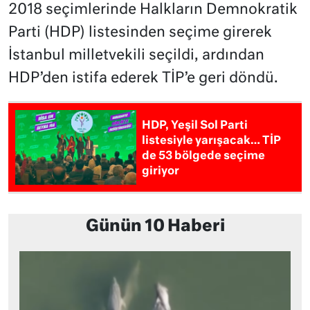
2018 seçimlerinde Halkların Demnokratik
Parti (HDP) listesinden seçime girerek
İstanbul milletvekili seçildi, ardından
HDP’den istifa ederek TİP’e geri döndü.
HDP, Yeşil Sol Parti
listesiyle yarışacak… TİP
de 53 bölgede seçime
giriyor
Günün 10 Haberi