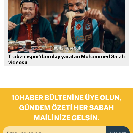
Trabzonspor’dan olay yaratan Muhammed Salah
videosu
10HABER BÜLTENINE ÜYE OLUN,
GÜNDEM ÖZETI HER SABAH
MAILINIZE GELSIN.