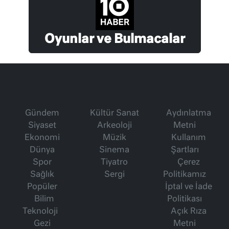
Oyunlar ve Bulmacalar
Gündem
Kültür Sanat
Aydınlatma
Siyaset
Arkeoloji
Metni
Ekonomi
Müzik
Kullanım
Dünya
Sinema
Şartları
Spor
Tiyatro
Çerez
Sağlık
Sergi
Politikamız
Popüler
İptal ve İade
Bilim
Politikası
Teknoloji
Açık Rıza
Gezi
Metni