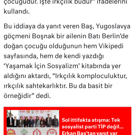
çocuğudur. İşte ırkçılık budur” ifadelerini
kullandı.
Bu iddiaya da yanıt veren Baş, Yugoslavya
göçmeni Boşnak bir ailenin Batı Berlin’de
doğan çocuğu olduğunun hem Vikipedi
sayfasında, hem de kendi yazdığı
‘Yaşamak İçin Sosyalizm’ kitabında yer
aldığını aktardı, “Irkçılık komploculuktur,
ırkçılık sahtekarlıktır. Bu da basit bir
örneğidir” dedi.
Sol ittifakta atışma: Tek
sosyalist parti TİP değil…
Erkan Baş’tan yanıt var