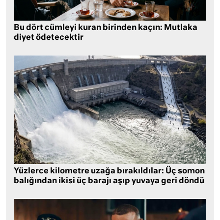
Bu dört cümleyi kuran birinden kaçın: Mutlaka
diyet ödetecektir
Yüzlerce kilometre uzağa bırakıldılar: Üç somon
balığından ikisi üç barajı aşıp yuvaya geri döndü