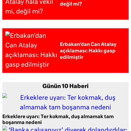
değil mi?
Erbakan’dan Can Atalay
açıklaması: Hakkı gasp
edilmiştir
Günün 10 Haberi
Erkeklere uyarı: Ter kokmak, duş almamak tam
boşanma nedeni