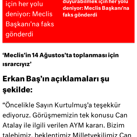
duyurabilmek için her yolu
deniyor: Meclis Başkanı’na
faks gönderdi
‘Meclis’in 14 Ağustos’ta toplanması için
ısrarcıyız’
Erkan Baş’ın açıklamaları şu
şekilde:
“Öncelikle Sayın Kurtulmuş’a teşekkür
ediyoruz. Görüşmemizin tek konusu Can
Atalay ile ilgili verilen AYM kararı. Bizim
talebimiz, beklentimiz Milletvekilimiz Can