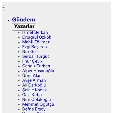
Gündem
Yazarlar
İsmet Berkan
Ertuğrul Özkök
Mahfi Eğilmez
Ezgi Başaran
Nur Ger
Serdar Turgut
İlnur Çevik
Cengiz Turhan
Alper Hasanoğlu
Ümit Alan
Ayşe Arman
Ali Çarkoğlu
Şelale Kadak
Gazi Kutlu
Nuri Çolakoğlu
Mehmet Öğütçü
Defne Ersoy