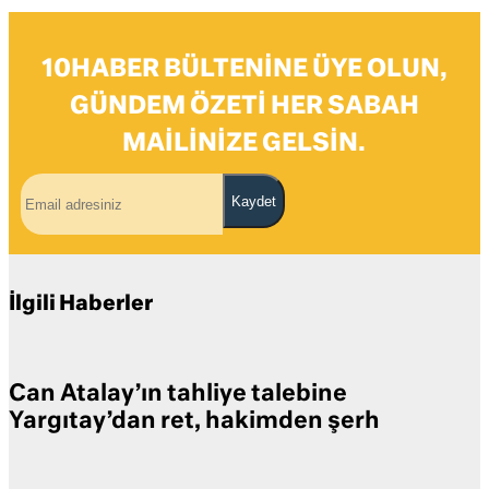
10HABER BÜLTENINE ÜYE OLUN,
GÜNDEM ÖZETI HER SABAH
MAILINIZE GELSIN.
Kaydet
İlgili Haberler
Can Atalay’ın tahliye talebine
Yargıtay’dan ret, hakimden şerh