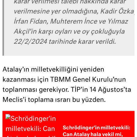
karar verilmesi talebi hakkında karar
verilmesine yer olmadığına, Kadir Özkay
İrfan Fidan, Muhterem İnce ve Yılmaz
Akçil’in karşı oyları ve oy çokluğuyla
22/2/2024 tarihinde karar verildi.
Atalay’ın milletvekilliğini yeniden
kazanması için TBMM Genel Kurulu’nun
toplanması gerekiyor. TİP’in 14 Ağustos’ta
Meclis’i toplama ısrarı bu yüzden.
Schrödinger’in milletvekili:
Can Atalay hala vekil mi,