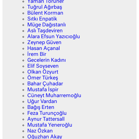
Yaman Törüner
Tuğrul Ağırbaş
Bülent Korman
Sıtkı Enpatik
Müge Dağıstanlı
Aslı Taşdeviren
Alara Efsun Yazıcıoğlu
Zeynep Güven
Hasan Açanal
İrem Bir
Gecelerin Kadını
Elif Soyseven
Olkan Özyurt
Ömer Türkeş
Bahar Çuhadar
Mustafa İspir
Cüneyt Muharremoğlu
Uğur Vardan
Bağış Erten
Feza Turunçoğlu
Aynur Tattersall
Mustafa Yeneroğlu
Naz Özkan
Oğuzhan Akay