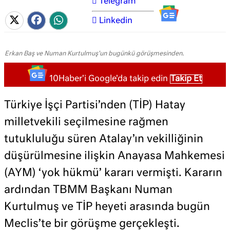
Telegram
Linkedin
Erkan Baş ve Numan Kurtulmuş'un bugünkü görüşmesinden.
10Haber'i Google'da takip edin
Takip Et
Türkiye İşçi Partisi’nden (TİP) Hatay
milletvekili seçilmesine rağmen
tutukluluğu süren Atalay’ın vekilliğinin
düşürülmesine ilişkin Anayasa Mahkemesi
(AYM) ‘yok hükmü’ kararı vermişti. Kararın
ardından TBMM Başkanı Numan
Kurtulmuş ve TİP heyeti arasında bugün
Meclis’te bir görüşme gerçekleşti.