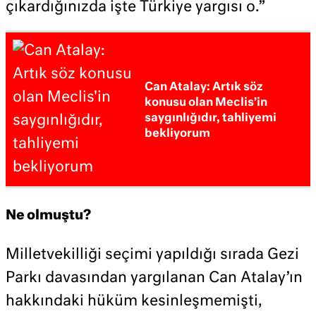
çıkardığınızda işte Türkiye yargısı o.”
Can Atalay: Artık söz
konusu olan Meclis’in
saygınlığıdır, tahliyemi
bekliyorum
Ne olmuştu?
Milletvekilliği seçimi yapıldığı sırada Gezi
Parkı davasından yargılanan Can Atalay’ın
hakkındaki hüküm kesinleşmemişti,