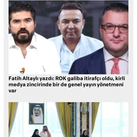
Fatih Altaylı yazdı: ROK galiba itirafçı oldu, kirli
medya zincirinde bir de genel yayın yönetmeni
var