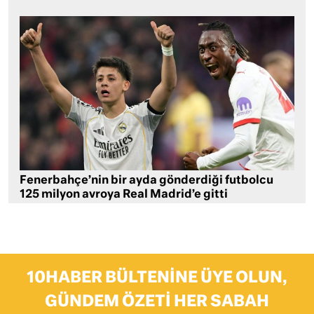
Fenerbahçe’nin bir ayda gönderdiği futbolcu
125 milyon avroya Real Madrid’e gitti
10HABER BÜLTENINE ÜYE OLUN,
GÜNDEM ÖZETI HER SABAH