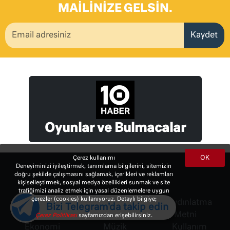
MAILINIZE GELSIN.
Kaydet
Oyunlar ve Bulmacalar
OK
Çerez kullanımı
Deneyiminizi iyileştirmek, tanımlama bilgilerini, sitemizin
doğru şekilde çalışmasını sağlamak, içerikleri ve reklamları
kişiselleştirmek, sosyal medya özellikleri sunmak ve site
trafiğimizi analiz etmek için yasal düzenlemelere uygun
çerezler (cookies) kullanıyoruz. Detaylı bilgiye;
Gündem
Kültür Sanat
Aydınlatma
Bizi Telegram'da takip edin
Siyaset
Arkeoloji
Metni
Çerez Politikası
sayfamızdan erişebilirsiniz.
Ekonomi
Müzik
Kullanım