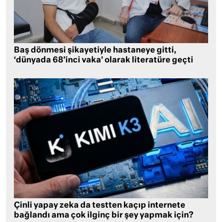
Baş dönmesi şikayetiyle hastaneye gitti,
‘dünyada 68’inci vaka’ olarak literatüre geçti
Çinli yapay zeka da testten kaçıp internete
bağlandı ama çok ilginç bir şey yapmak için?