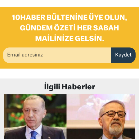
10HABER BÜLTENINE ÜYE OLUN,
GÜNDEM ÖZETI HER SABAH
MAILINIZE GELSIN.
Kaydet
İlgili Haberler