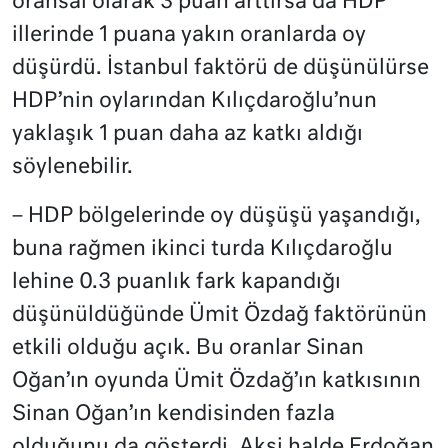
oransal olarak 3 puan arttırsa da HDP
illerinde 1 puana yakın oranlarda oy
düşürdü. İstanbul faktörü de düşünülürse
HDP’nin oylarından Kılıçdaroğlu’nun
yaklaşık 1 puan daha az katkı aldığı
söylenebilir.
– HDP bölgelerinde oy düşüşü yaşandığı,
buna rağmen ikinci turda Kılıçdaroğlu
lehine 0.3 puanlık fark kapandığı
düşünüldüğünde Ümit Özdağ faktörünün
etkili olduğu açık. Bu oranlar Sinan
Oğan’ın oyunda Ümit Özdağ’ın katkısının
Sinan Oğan’ın kendisinden fazla
olduğunu da gösterdi. Aksi halde Erdoğan