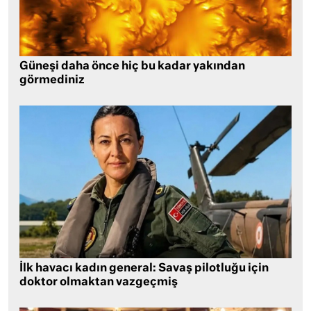
Güneşi daha önce hiç bu kadar yakından
görmediniz
İlk havacı kadın general: Savaş pilotluğu için
doktor olmaktan vazgeçmiş