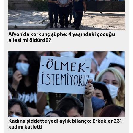
Afyon’da korkunç şüphe: 4 yaşındaki çocuğu
ailesi mi öldürdü?
Kadına şiddette yedi aylık bilanço: Erkekler 231
kadını katletti