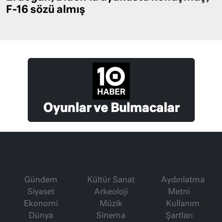
F-16 sözü almış
Oyunlar ve Bulmacalar
Gündem
Kültür Sanat
Aydınlatma
Siyaset
Arkeoloji
Metni
Ekonomi
Müzik
Kullanım
Dünya
Sinema
Şartları