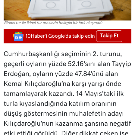
Birinci tur ile ikinci tur arasında belirgin bir fark oluşmadı
Takip Et
10Haber'i Google'da takip edin
Cumhurbaşkanlığı seçiminin 2. turunu,
geçerli oyların yüzde 52.16’sını alan Tayyip
Erdoğan, oyların yüzde 47.84’ünü alan
Kemal Kılıçdaroğlu’na karşı yarışı önde
tamamlayarak kazandı. 14 Mayıs’taki ilk
turla kıyaslandığında katılım oranının
düşüş göstermesinin muhalefetin adayı
Kılıçdaroğlu’nun kazanma şansına negatif
etki ettiği görüldü. Diğer dikkat çeken ise