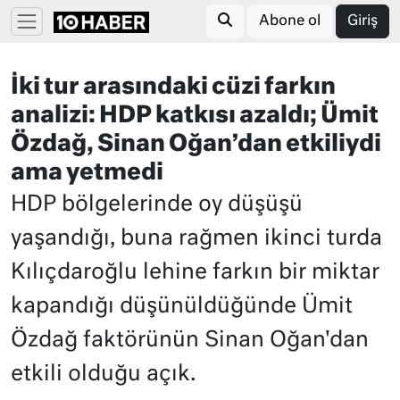
Abone ol
Giriş
İki tur arasındaki cüzi farkın
analizi: HDP katkısı azaldı; Ümit
Özdağ, Sinan Oğan’dan etkiliydi
ama yetmedi
HDP bölgelerinde oy düşüşü
yaşandığı, buna rağmen ikinci turda
Kılıçdaroğlu lehine farkın bir miktar
kapandığı düşünüldüğünde Ümit
Özdağ faktörünün Sinan Oğan'dan
etkili olduğu açık.