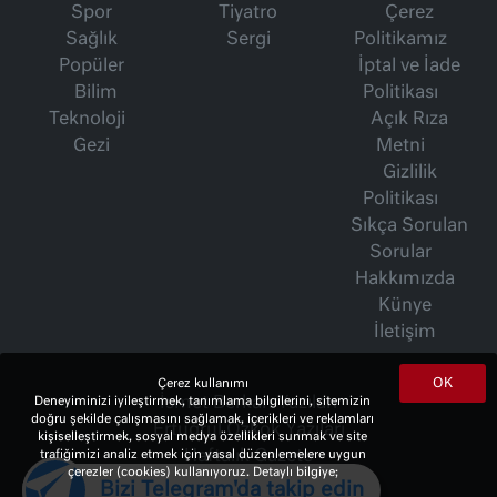
Spor
Tiyatro
Çerez
Sağlık
Sergi
Politikamız
Popüler
İptal ve İade
Bilim
Politikası
Teknoloji
Açık Rıza
Gezi
Metni
Gizlilik
Politikası
Sıkça Sorulan
Sorular
Hakkımızda
Künye
İletişim
OK
Çerez kullanımı
Deneyiminizi iyileştirmek, tanımlama bilgilerini, sitemizin
İsmet Berkan Yazıları
doğru şekilde çalışmasını sağlamak, içerikleri ve reklamları
Ertuğrul Özkök Yazıları
kişiselleştirmek, sosyal medya özellikleri sunmak ve site
trafiğimizi analiz etmek için yasal düzenlemelere uygun
Haftalık Gazete
çerezler (cookies) kullanıyoruz. Detaylı bilgiye;
Bizi Telegram'da takip edin