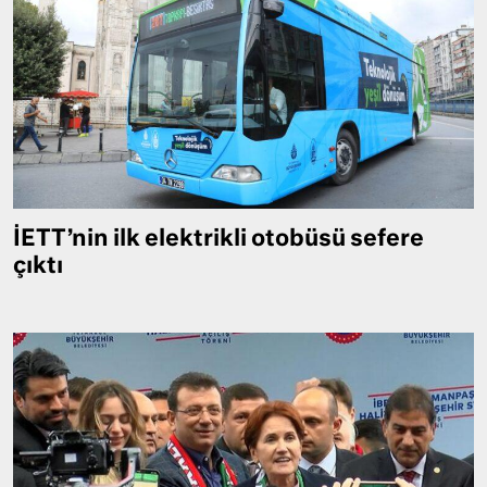
İETT’nin ilk elektrikli otobüsü sefere
çıktı