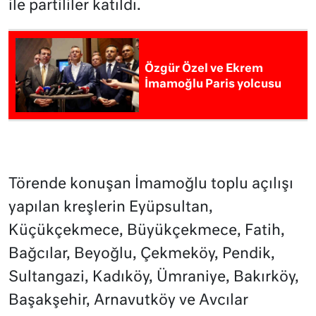
ile partililer katıldı.
Özgür Özel ve Ekrem
İmamoğlu Paris yolcusu
Törende konuşan İmamoğlu toplu açılışı
yapılan kreşlerin Eyüpsultan,
Küçükçekmece, Büyükçekmece, Fatih,
Bağcılar, Beyoğlu, Çekmeköy, Pendik,
Sultangazi, Kadıköy, Ümraniye, Bakırköy,
Başakşehir, Arnavutköy ve Avcılar