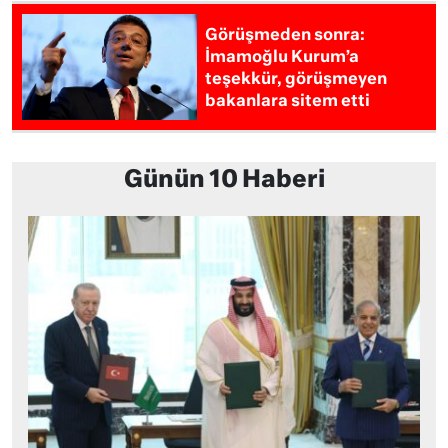
Görüşmeden sonra:
İmamoğlu Kurum’a
teşekkür, görüşmeyen
bakanlara sitem etti
Günün 10 Haberi