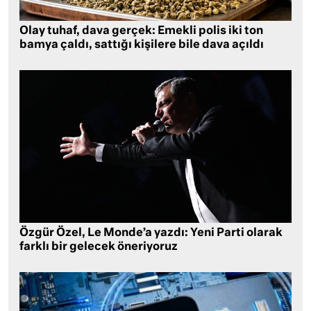
Olay tuhaf, dava gerçek: Emekli polis iki ton
bamya çaldı, sattığı kişilere bile dava açıldı
Özgür Özel, Le Monde’a yazdı: Yeni Parti olarak
farklı bir gelecek öneriyoruz