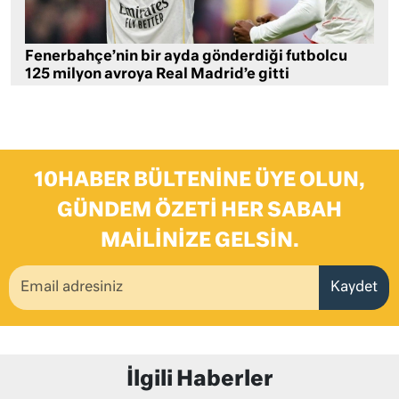
Fenerbahçe’nin bir ayda gönderdiği futbolcu
125 milyon avroya Real Madrid’e gitti
10HABER BÜLTENINE ÜYE OLUN,
GÜNDEM ÖZETI HER SABAH
MAILINIZE GELSIN.
Kaydet
İlgili Haberler