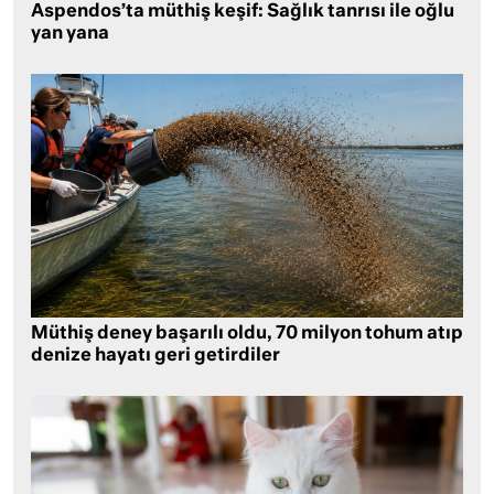
Aspendos’ta müthiş keşif: Sağlık tanrısı ile oğlu
yan yana
Müthiş deney başarılı oldu, 70 milyon tohum atıp
denize hayatı geri getirdiler