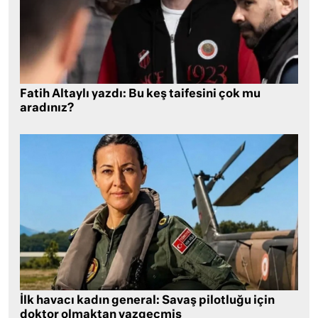
Fatih Altaylı yazdı: Bu keş taifesini çok mu
aradınız?
İlk havacı kadın general: Savaş pilotluğu için
doktor olmaktan vazgeçmiş