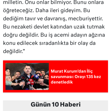
milletin. Onu onlar bilmiyor. Bunu onlara
öğreteceğiz. Daha ileri gideyim. Bu
dediğim tavır ve davranış, mecburiyettir.
Bu nezaketi devlet katından uzak tutmak
doğru değildir. Bu iş acemi adayın ağzına
konu edilecek sıradanlıkta bir olay da
değildir.”
Murat Kurum’dan İliç
savunması: Orayı 135 kez
denetledik
Günün 10 Haberi