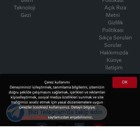
Bilim
Politikası
Teknoloji
Açık Rıza
Gezi
Metni
Gizlilik
Politikası
Sıkça Sorulan
Sorular
Hakkımızda
Künye
İletişim
OK
Çerez kullanımı
Deneyiminizi iyileştirmek, tanımlama bilgilerini, sitemizin
İsmet Berkan Yazıları
doğru şekilde çalışmasını sağlamak, içerikleri ve reklamları
Ertuğrul Özkök Yazıları
kişiselleştirmek, sosyal medya özellikleri sunmak ve site
trafiğimizi analiz etmek için yasal düzenlemelere uygun
Haftalık Gazete
çerezler (cookies) kullanıyoruz. Detaylı bilgiye;
Bizi Telegram'da takip edin
Çerez Politikası
sayfamızdan erişebilirsiniz.