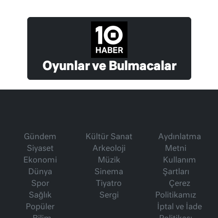
Oyunlar ve Bulmacalar
Gündem
Kültür Sanat
Aydınlatma
Siyaset
Arkeoloji
Metni
Ekonomi
Müzik
Kullanım
Dünya
Sinema
Şartları
Spor
Tiyatro
Çerez
Sağlık
Sergi
Politikamız
Popüler
İptal ve İade