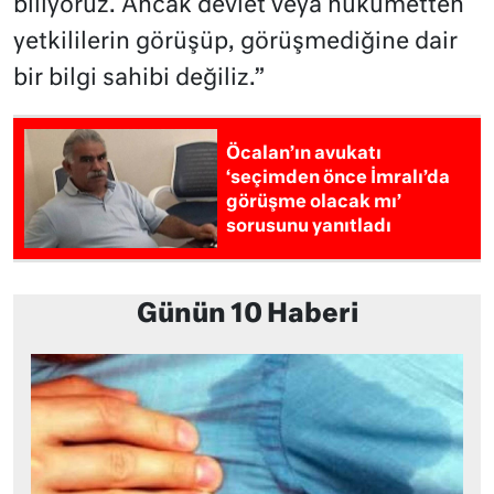
biliyoruz. Ancak devlet veya hükümetten
yetkililerin görüşüp, görüşmediğine dair
bir bilgi sahibi değiliz.”
Öcalan’ın avukatı
‘seçimden önce İmralı’da
görüşme olacak mı’
sorusunu yanıtladı
Günün 10 Haberi