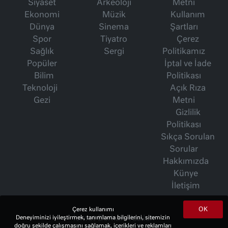
Siyaset
Arkeoloji
Metni
Ekonomi
Müzik
Kullanım
Dünya
Sinema
Şartları
Spor
Tiyatro
Çerez
Sağlık
Sergi
Politikamız
Popüler
İptal ve İade
Bilim
Politikası
Teknoloji
Açık Rıza
Gezi
Metni
Gizlilik
Politikası
Sıkça Sorulan
Sorular
Hakkımızda
Künye
İletişim
OK
Çerez kullanımı
İsmet Berkan Yazıları
Deneyiminizi iyileştirmek, tanımlama bilgilerini, sitemizin
doğru şekilde çalışmasını sağlamak, içerikleri ve reklamları