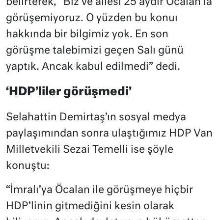
belirterek, “Biz ve ailesi 25 aydır Öcalan’la
görüşemiyoruz. O yüzden bu konuı
hakkında bir bilgimiz yok. En son
görüşme talebimizi geçen Salı günü
yaptık. Ancak kabul edilmedi” dedi.
‘HDP’liler görüşmedi’
Selahattin Demirtaş’ın sosyal medya
paylaşımından sonra ulaştığımız HDP Van
Milletvekili Sezai Temelli ise şöyle
konuştu:
“İmralı’ya Öcalan ile görüşmeye hiçbir
HDP’linin gitmediğini kesin olarak