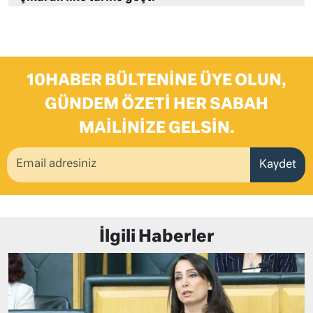
10HABER BÜLTENINE ÜYE OLUN,
GÜNDEM ÖZETI HER SABAH
MAILINIZE GELSIN.
Kaydet
İlgili Haberler