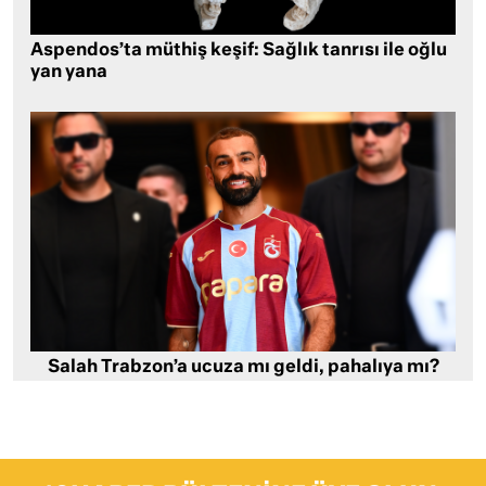
Aspendos’ta müthiş keşif: Sağlık tanrısı ile oğlu
yan yana
Salah Trabzon’a ucuza mı geldi, pahalıya mı?