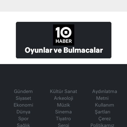
Oyunlar ve Bulmacalar
Gündem
Kültür Sanat
Aydınlatma
Siyaset
Arkeoloji
Metni
Ekonomi
Müzik
Kullanım
Dünya
Sinema
Şartları
Spor
Tiyatro
Çerez
Sağlık
Sergi
Politikamız