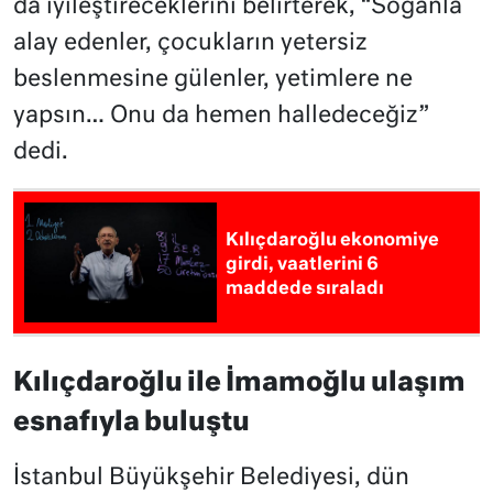
da iyileştireceklerini belirterek, “Soğanla
alay edenler, çocukların yetersiz
beslenmesine gülenler, yetimlere ne
yapsın… Onu da hemen halledeceğiz”
dedi.
Kılıçdaroğlu ekonomiye
girdi, vaatlerini 6
maddede sıraladı
Kılıçdaroğlu ile İmamoğlu ulaşım
esnafıyla buluştu
İstanbul Büyükşehir Belediyesi, dün