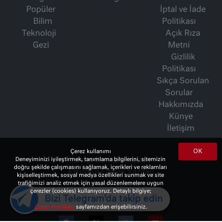
Popüler
İptal ve İade
Bilim
Politikası
Teknoloji
Açık Rıza
Gezi
Metni
Gizlilik
Politikası
Sıkça Sorulan
Sorular
Hakkımızda
Künye
İletişim
OK
Çerez kullanımı
İsmet Berkan Yazıları
Deneyiminizi iyileştirmek, tanımlama bilgilerini, sitemizin
doğru şekilde çalışmasını sağlamak, içerikleri ve reklamları
Ertuğrul Özkök Yazıları
kişiselleştirmek, sosyal medya özellikleri sunmak ve site
Haftalık Gazete
trafiğimizi analiz etmek için yasal düzenlemelere uygun
çerezler (cookies) kullanıyoruz. Detaylı bilgiye;
Bizi Telegram'da takip edin
Çerez Politikası
sayfamızdan erişebilirsiniz.