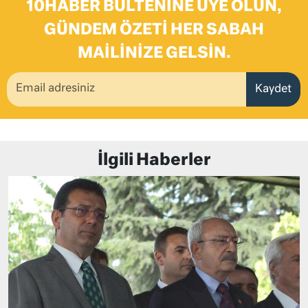
10HABER BÜLTENINE ÜYE OLUN,
GÜNDEM ÖZETI HER SABAH
MAILINIZE GELSIN.
Kaydet
İlgili Haberler