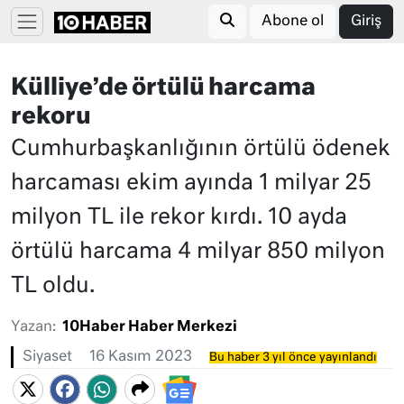
Abone ol
Giriş
Külliye’de örtülü harcama
rekoru
Cumhurbaşkanlığının örtülü ödenek
harcaması ekim ayında 1 milyar 25
milyon TL ile rekor kırdı. 10 ayda
örtülü harcama 4 milyar 850 milyon
TL oldu.
Yazan:
10Haber Haber Merkezi
Siyaset
16 Kasım 2023
Bu haber 3 yıl önce yayınlandı