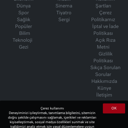
Dünya
Sinema
Şartları
Spor
Tiyatro
Çerez
Sağlık
Sergi
Politikamız
Popüler
İptal ve İade
Bilim
Politikası
Teknoloji
Açık Rıza
Gezi
Metni
Gizlilik
Politikası
Sıkça Sorulan
Sorular
Hakkımızda
Künye
İletişim
OK
Çerez kullanımı
İsmet Berkan Yazıları
Deneyiminizi iyileştirmek, tanımlama bilgilerini, sitemizin
doğru şekilde çalışmasını sağlamak, içerikleri ve reklamları
Ertuğrul Özkök Yazıları
kişiselleştirmek, sosyal medya özellikleri sunmak ve site
Haftalık Gazete
trafiğimizi analiz etmek için yasal düzenlemelere uygun