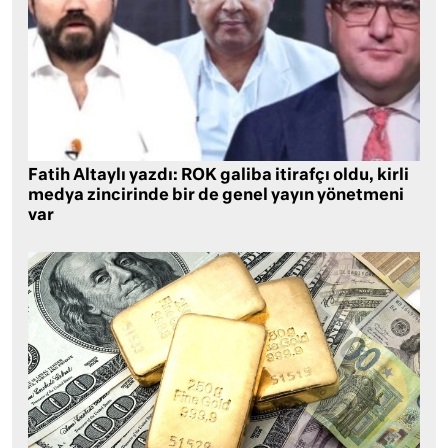
Fatih Altaylı yazdı: ROK galiba itirafçı oldu, kirli
medya zincirinde bir de genel yayın yönetmeni
var