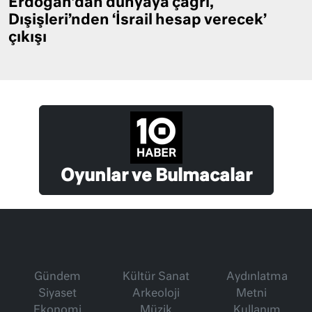
Erdoğan’dan dünyaya çağrı,
Dışişleri’nden ‘İsrail hesap verecek’
çıkışı
Oyunlar ve Bulmacalar
Gündem
Kültür Sanat
Aydınlatma
Siyaset
Arkeoloji
Metni
Ekonomi
Müzik
Kullanım