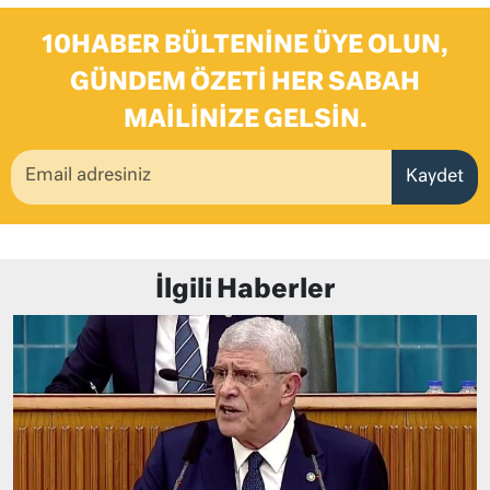
10HABER BÜLTENINE ÜYE OLUN,
GÜNDEM ÖZETI HER SABAH
MAILINIZE GELSIN.
Kaydet
İlgili Haberler