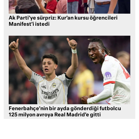
Ak Parti’ye sürpriz: Kur’an kursu öğrencileri
Manifest’i istedi
Fenerbahçe’nin bir ayda gönderdiği futbolcu
125 milyon avroya Real Madrid’e gitti