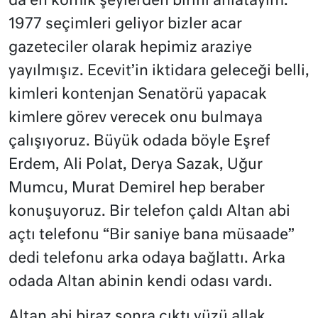
da en komik şeylerden birini anlatayım.
1977 seçimleri geliyor bizler acar
gazeteciler olarak hepimiz araziye
yayılmışız. Ecevit’in iktidara geleceği belli,
kimleri kontenjan Senatörü yapacak
kimlere görev verecek onu bulmaya
çalışıyoruz. Büyük odada böyle Eşref
Erdem, Ali Polat, Derya Sazak, Uğur
Mumcu, Murat Demirel hep beraber
konuşuyoruz. Bir telefon çaldı Altan abi
açtı telefonu “Bir saniye bana müsaade”
dedi telefonu arka odaya bağlattı. Arka
odada Altan abinin kendi odası vardı.
Altan abi biraz sonra çıktı yüzü allak