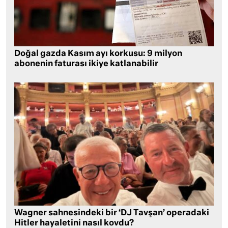
Doğal gazda Kasım ayı korkusu: 9 milyon
abonenin faturası ikiye katlanabilir
Wagner sahnesindeki bir ‘DJ Tavşan’ operadaki
Hitler hayaletini nasıl kovdu?