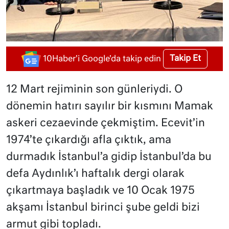
Takip Et
10Haber'i Google'da takip edin
12 Mart rejiminin son günleriydi. O
dönemin hatırı sayılır bir kısmını Mamak
askeri cezaevinde çekmiştim. Ecevit’in
1974’te çıkardığı afla çıktık, ama
durmadık İstanbul’a gidip İstanbul’da bu
defa Aydınlık’ı haftalık dergi olarak
çıkartmaya başladık ve 10 Ocak 1975
akşamı İstanbul birinci şube geldi bizi
armut gibi topladı.