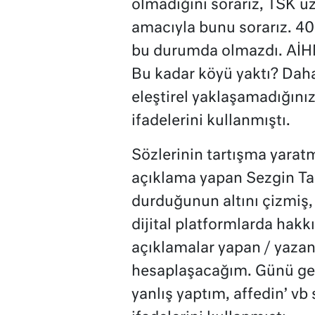
olmadığını sorarız, TSK ü
amacıyla bunu sorarız. 40
bu durumda olmazdı. AİHM 
Bu kadar köyü yaktı? Daha
eleştirel yaklaşamadığınız
ifadelerini kullanmıştı.
Sözlerinin tartışma yara
açıklama yapan Sezgin Tan
durduğunun altını çizmiş
dijital platformlarda hakk
açıklamalar yapan / yaza
hesaplaşacağım. Günü gel
yanlış yaptım, affedin’ vb