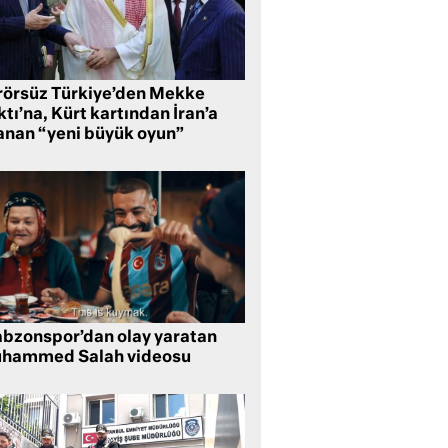
rörsüz Türkiye’den Mekke
tı’na, Kürt kartından İran’a
anan “yeni büyük oyun”
abzonspor’dan olay yaratan
hammed Salah videosu