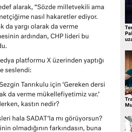
edef alarak, “Sözde milletvekili ama
tçiğime nasıl hakaretler ediyor.
ak da yargı olarak da verme
Te
Pak
esinin ardından, CHP lideri bu
uz
du.
edya platformu X üzerinden yaptığı
e seslendi:
Sezgin Tanrıkulu için ‘Gereken dersi
rak da verme mükellefiyetimiz var.’
Tr
derken, kastın nedir?
Mu
şleri hala SADAT’la mı görüyorsun?
tinin olmadığının farkındasın, buna