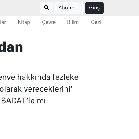
Abone ol
Giriş
ler
Kitap
Çevre
Bilim
Gezi
ndan
elenve hakkında fezleke
olarak vereceklerini’
a SADAT’la mı