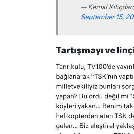
— Kemal Kılıçdar
September 15, 2
Tartışmayı ve lin
Tanrıkulu, TV100’de yayın
bağlanarak “TSK’nın yaptığ
milletvekiliyiz bunları sor
yapan? Bu ordu değil mi 
köyleri yakan… Benim taki
helikopterden atan TSK de
gelen… Biz eleştirel yaklaş