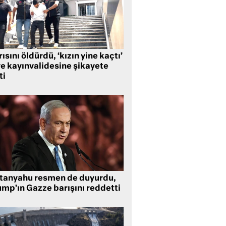
ısını öldürdü, ‘kızın yine kaçtı’
ye kayınvalidesine şikayete
ti
tanyahu resmen de duyurdu,
ump’ın Gazze barışını reddetti