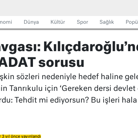
nomi
Dünya
Kültür
Spor
Sağlık
Popü
vgası: Kılıçdaroğlu’
SADAT sorusu
lişkin sözleri nedeniyle hedef haline g
n Tanrıkulu için ‘Gereken dersi devlet 
du: Tehdit mi ediyorsun? Bu işleri hal
 3 yıl önce yayınlandı