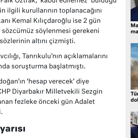
Faik Öztrak, ‘kabul edilemez’ bulduğu
n ilgili kurullarının toplanacağını
anı Kemal Kılıçdaroğlu ise 2 gün
Ma
ti sözcümüz söylenmesi gerekeni
ma
sözlerinin altını çizmişti.
ılığı, Tanrıkulu’nın açıklamalarını
nda soruşturma başlatmıştı.
oğan’ın ‘hesap verecek’ diye
P Diyarbakır Milletvekili Sezgin
Tü
dol
anan fezleke önceki gün Adalet
.
yarısı