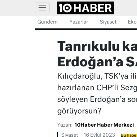
Gündem
Yazarlar
Siyaset
Eko
Tanrıkulu ka
Erdoğan’a 
Kılıçdaroğlu, TSK’ya i
hazırlanan CHP’li Sezgi
söyleyen Erdoğan’a sor
görüyorsun?
Yazan:
10Haber Haber Merkezi
Siyaset
16 Eylül 2023
Bu haber