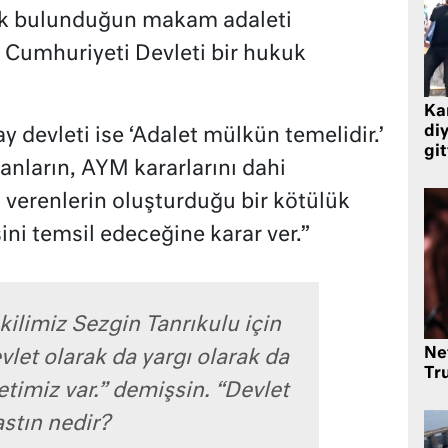
ak bulunduğun makam adaleti
 Cumhuriyeti Devleti bir hukuk
Kar
di
 devleti ise ‘Adalet mülkün temelidir.’
git
nların, AYM kararlarını dahi
 verenlerin oluşturduğu bir kötülük
ni temsil edeceğine karar ver.”
kilimiz Sezgin Tanrıkulu için
Ne
vlet olarak da yargı olarak da
Tr
timiz var.” demişsin. “Devlet
astın nedir?