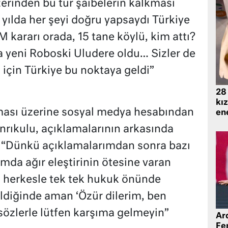
zerinden bu tür şaibelerin kalkması
 yılda her şeyi doğru yapsaydı Türkiye
kararı orada, 15 tane köylü, kim attı?
 yeni Roboski Uludere oldu… Sizler de
 için Türkiye bu noktaya geldi”
28
kız
tması üzerine sosyal medya hesabından
ene
rıkulu, açıklamalarının arkasında
, “Dünkü açıklamalarımdan sonra bazı
ımda ağır eleştirinin ötesine varan
n herkesle tek tek hukuk önünde
diğinde aman ‘Özür dilerim, ben
 sözlerle lütfen karşıma gelmeyin”
Ard
Fe