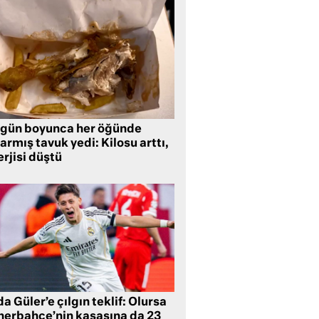
 gün boyunca her öğünde
armış tavuk yedi: Kilosu arttı,
rjisi düştü
a Güler’e çılgın teklif: Olursa
nerbahçe’nin kasasına da 23