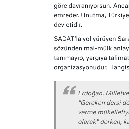
göre davranıyorsun. Anc
emreder. Unutma, Türkiye
devletidir.
SADAT’la yol yürüyen Saray
sözünden mal-mülk anlaya
tanımayıp, yargıya talimat
organizasyonudur. Hangisi
Erdoğan, Milletve
“Gereken dersi de
verme mükellefiye
olarak” derken, k