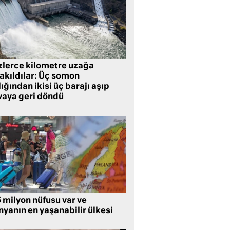
zlerce kilometre uzağa
rakıldılar: Üç somon
ığından ikisi üç barajı aşıp
vaya geri döndü
5 milyon nüfusu var ve
nyanın en yaşanabilir ülkesi