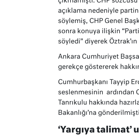
çıkmamıştı. CHP sözcüsü 
açıklama nedeniyle partini
söylemiş, CHP Genel Başk
sonra konuya ilişkin “Par
söyledi” diyerek Öztrak’ın 
Ankara Cumhuriyet Başsavc
gerekçe göstererek hakkı
Cumhurbaşkanı Tayyip Erd
seslenmesinin ardından CH
Tanrıkulu hakkında hazırl
Bakanlığı’na gönderilmişti
‘Yargıya talimat’ u