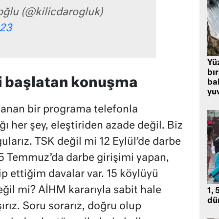
oğlu (@kilicdarogluk)
023
Yü
bı
çi başlatan konuşma
bal
yu
lanan bir programa telefonla
ı her şey, eleştiriden azade değil. Biz
gularız. TSK değil mi 12 Eylül’de darbe
15 Temmuz’da darbe girişimi yapan,
p ettiğim davalar var. 15 köylüyü
ğil mi? AİHM kararıyla sabit hale
1, 
dü
ırız. Soru sorarız, doğru olup