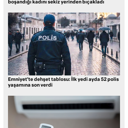
boşandığı kadını sekiz yerinden bıçakladı
Emniyet’te dehşet tablosu: İlk yedi ayda 52 polis
yaşamına son verdi