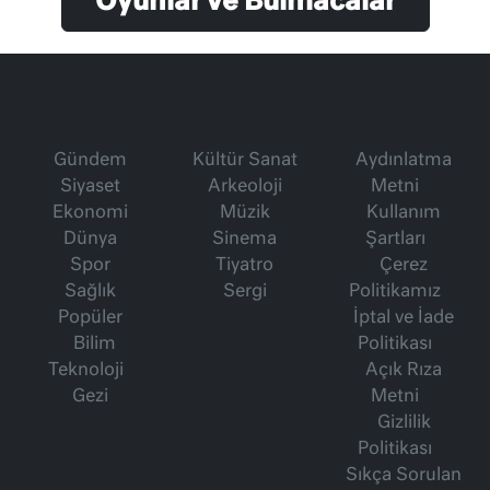
Oyunlar ve Bulmacalar
Gündem
Kültür Sanat
Aydınlatma
Siyaset
Arkeoloji
Metni
Ekonomi
Müzik
Kullanım
Dünya
Sinema
Şartları
Spor
Tiyatro
Çerez
Sağlık
Sergi
Politikamız
Popüler
İptal ve İade
Bilim
Politikası
Teknoloji
Açık Rıza
Gezi
Metni
Gizlilik
Politikası
Sıkça Sorulan