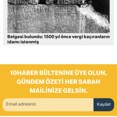
Belgesi bulundu: 1500 yıl önce vergi kaçıranların
idamı istenmiş
10HABER BÜLTENINE ÜYE OLUN,
GÜNDEM ÖZETI HER SABAH
MAILINIZE GELSIN.
Kaydet