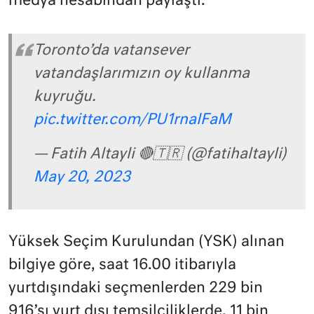
medya hesabından paylaştı.
Toronto’da vatansever
vatandaşlarımızın oy kullanma
kuyruğu.
pic.twitter.com/PU1rnaIFaM
— Fatih Altayli 🔴🇹🇷 (@fatihaltayli)
May 20, 2023
Yüksek Seçim Kurulundan (YSK) alınan
bilgiye göre, saat 16.00 itibarıyla
yurtdışındaki seçmenlerden 229 bin
916’sı yurt dışı temsilciliklerde, 11 bin