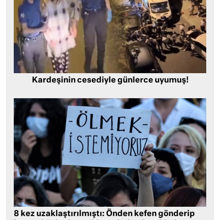
Kardeşinin cesediyle günlerce uyumuş!
8 kez uzaklaştırılmıştı: Önden kefen gönderip