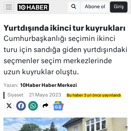
Abone ol
Giriş
Yurtdışında ikinci tur kuyrukları
Cumhurbaşkanlığı seçimin ikinci
turu için sandığa giden yurtdışındaki
seçmenler seçim merkezlerinde
uzun kuyruklar oluştu.
Yazan:
10Haber Haber Merkezi
Siyaset
21 Mayıs 2023
Bu haber 3 yıl önce yayınlandı