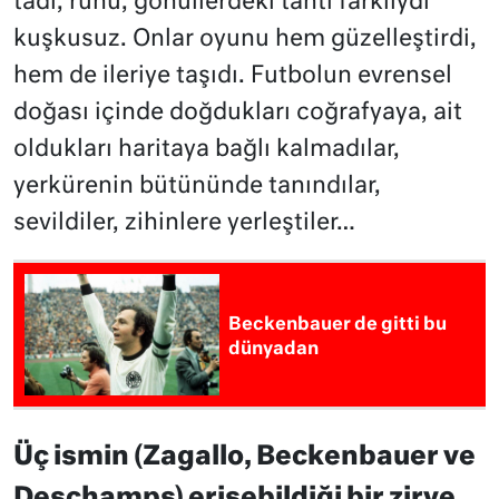
tadı, ruhu, gönüllerdeki tahtı farklıydı
kuşkusuz. Onlar oyunu hem güzelleştirdi,
hem de ileriye taşıdı. Futbolun evrensel
doğası içinde doğdukları coğrafyaya, ait
oldukları haritaya bağlı kalmadılar,
yerkürenin bütününde tanındılar,
sevildiler, zihinlere yerleştiler…
Beckenbauer de gitti bu
dünyadan
Üç ismin (Zagallo, Beckenbauer ve
Deschamps) erişebildiği bir zirve