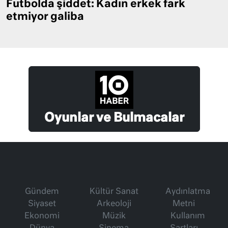
Futbolda şiddet: Kadın erkek fark
etmiyor galiba
Oyunlar ve Bulmacalar
Gündem
Kültür Sanat
Aydınlatma
Siyaset
Arkeoloji
Metni
Ekonomi
Müzik
Kullanım