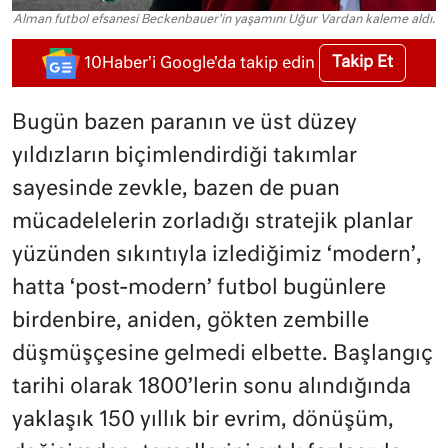
Alman futbol efsanesi Beckenbauer'in yaşamını Uğur Vardan kaleme aldı.
Takip Et
10Haber'i Google'da takip edin
Bugün bazen paranın ve üst düzey
yıldızların biçimlendirdiği takımlar
sayesinde zevkle, bazen de puan
mücadelelerin zorladığı stratejik planlar
yüzünden sıkıntıyla izlediğimiz ‘modern’,
hatta ‘post-modern’ futbol bugünlere
birdenbire, aniden, gökten zembille
düşmüşçesine gelmedi elbette. Başlangıç
tarihi olarak 1800’lerin sonu alındığında
yaklaşık 150 yıllık bir evrim, dönüşüm,