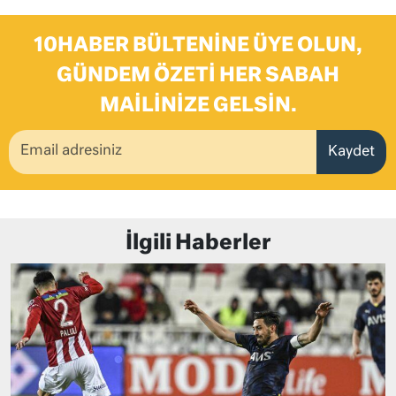
10HABER BÜLTENINE ÜYE OLUN,
GÜNDEM ÖZETI HER SABAH
MAILINIZE GELSIN.
Kaydet
İlgili Haberler