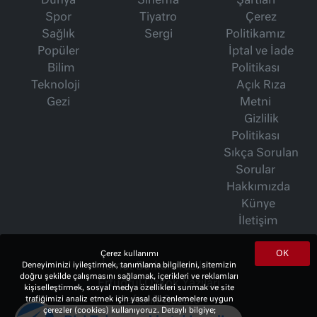
Dünya
Sinema
Şartları
Spor
Tiyatro
Çerez
Sağlık
Sergi
Politikamız
Popüler
İptal ve İade
Bilim
Politikası
Teknoloji
Açık Rıza
Gezi
Metni
Gizlilik
Politikası
Sıkça Sorulan
Sorular
Hakkımızda
Künye
İletişim
OK
Çerez kullanımı
İsmet Berkan Yazıları
Deneyiminizi iyileştirmek, tanımlama bilgilerini, sitemizin
doğru şekilde çalışmasını sağlamak, içerikleri ve reklamları
Ertuğrul Özkök Yazıları
kişiselleştirmek, sosyal medya özellikleri sunmak ve site
Haftalık Gazete
trafiğimizi analiz etmek için yasal düzenlemelere uygun
çerezler (cookies) kullanıyoruz. Detaylı bilgiye;