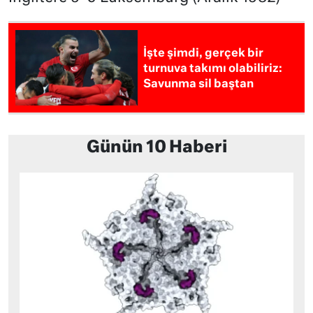
İşte şimdi, gerçek bir
turnuva takımı olabiliriz:
Savunma sil baştan
Günün 10 Haberi