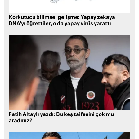
Korkutucu bilimsel gelişme: Yapay zekaya
DNA’yı öğrettiler, o da yapay virüs yarattı
Fatih Altaylı yazdı: Bu keş taifesini çok mu
aradınız?