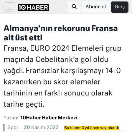
Abone ol
Giriş
Almanya’nın rekorunu Fransa
alt üst etti
Fransa, EURO 2024 Elemeleri grup
maçında Cebelitarık’a gol oldu
yağdı. Fransızlar karşılaşmayı 14-0
kazanırken bu skor elemeler
tarihinin en farklı sonucu olarak
tarihe geçti.
Yazan:
10Haber Haber Merkezi
Spor
20 Kasım 2023
Bu haber 3 yıl önce yayınlandı