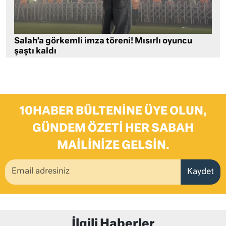
Salah’a görkemli imza töreni! Mısırlı oyuncu
şaştı kaldı
10HABER BÜLTENINE ÜYE OLUN,
GÜNDEM ÖZETI HER SABAH
MAILINIZE GELSIN.
Kaydet
İlgili Haberler