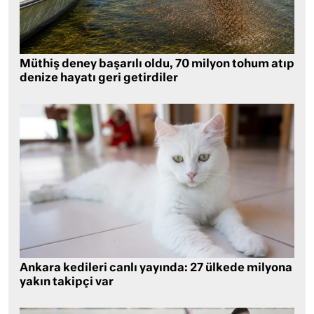
Müthiş deney başarılı oldu, 70 milyon tohum atıp
denize hayatı geri getirdiler
Ankara kedileri canlı yayında: 27 ülkede milyona
yakın takipçi var