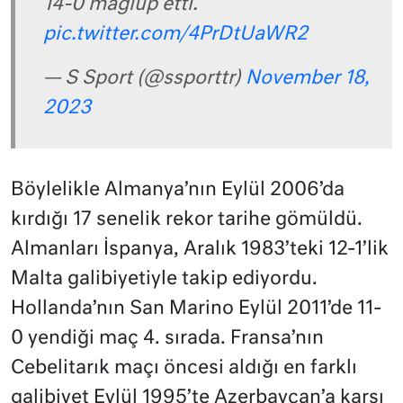
14-0 mağlup etti.
pic.twitter.com/4PrDtUaWR2
— S Sport (@ssporttr)
November 18,
2023
Böylelikle Almanya’nın Eylül 2006’da
kırdığı 17 senelik rekor tarihe gömüldü.
Almanları İspanya, Aralık 1983’teki 12-1’lik
Malta galibiyetiyle takip ediyordu.
Hollanda’nın San Marino Eylül 2011’de 11-
0 yendiği maç 4. sırada. Fransa’nın
Cebelitarık maçı öncesi aldığı en farklı
galibiyet Eylül 1995’te Azerbaycan’a karşı