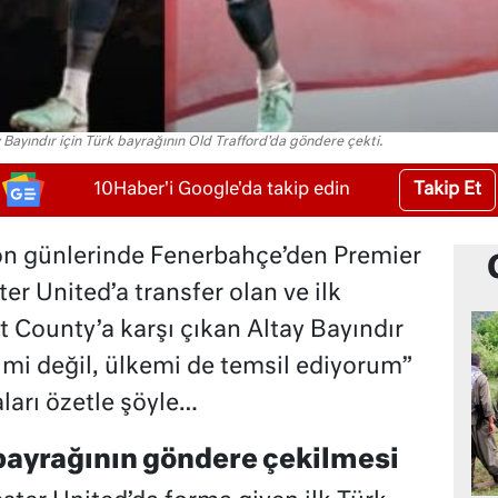
Bayındır için Türk bayrağının Old Trafford'da göndere çekti.
Takip Et
10Haber'i Google'da takip edin
on günlerinde Fenerbahçe’den Premier
r United’a transfer olan ve ilk
County’a karşı çıkan Altay Bayındır
mi değil, ülkemi de temsil ediyorum”
ları özetle şöyle…
 bayrağının göndere çekilmesi