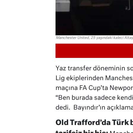
Manchester United, 25 yaşındaki kaleci Altay 
Yaz transfer döneminin s
Lig ekiplerinden Mancheste
maçına FA Cup’ta Newport 
“Ben burada sadece kendi
dedi. Bayındır’ın açıklama
Old Trafford’da Türk