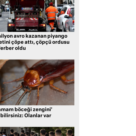
milyon avro kazanan piyango
etini çöpe attı, çöpçü ordusu
ferber oldu
amam böceği zengini’
bilirsiniz: Olanlar var