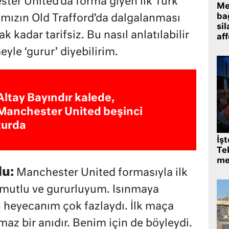
er United’da forma giyen ilk Türk
Me
bağ
mızın Old Trafford’da dalgalanması
sil
 kadar tarifsiz. Bu nasıl anlatılabilir
af
le ‘gurur’ diyebilirim.
Altay Bayındır kalede,
Manchester United beşinci
turda
İş
Tek
me
du:
Manchester United formasıyla ilk
 mutlu ve gururluyum. Isınmaya
n heyecanım çok fazlaydı. İlk maça
z bir anıdır. Benim için de böyleydi.