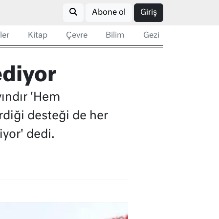
Abone ol
Giriş
ler
Kitap
Çevre
Bilim
Gezi
ediyor
yındır 'Hem
rdiği desteği de her
yor' dedi.