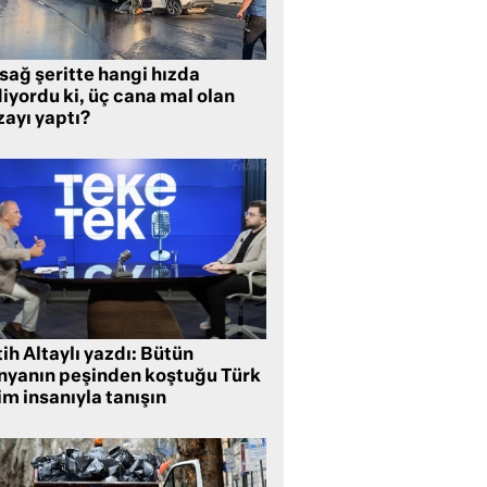
sağ şeritte hangi hızda
iyordu ki, üç cana mal olan
zayı yaptı?
ih Altaylı yazdı: Bütün
nyanın peşinden koştuğu Türk
im insanıyla tanışın