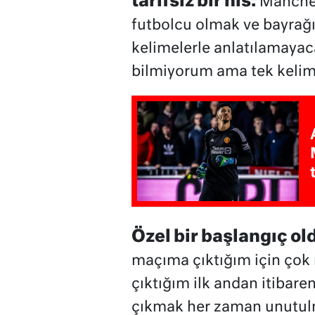
tarifsiz bir his:
Manchest
futbolcu olmak ve bayrağı
kelimelerle anlatılamayacak
bilmiyorum ama tek kelimey
Özel bir başlangıç ol
maçıma çıktığım için çok
çıktığım ilk andan itibare
çıkmak her zaman unutulma