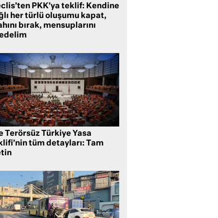
clis’ten PKK’ya teklif: Kendine
lı her türlü oluşumu kapat,
ahını bırak, mensuplarını
fedelim
te Terörsüz Türkiye Yasa
lifi’nin tüm detayları: Tam
tin