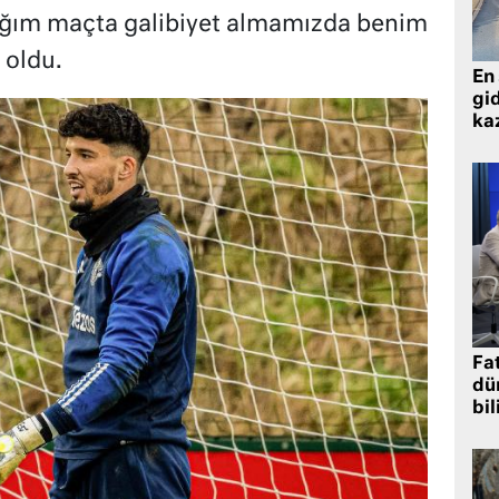
ktığım maçta galibiyet almamızda benim
 oldu.
En 
gid
ka
Fat
dü
bil