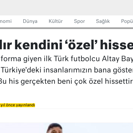
nomi
Dünya
Kültür
Spor
Sağlık
Popü
ır kendini ‘özel’ hiss
orma giyen ilk Türk futbolcu Altay Ba
 Türkiye'deki insanlarımızın bana göste
 his gerçekten beni çok özel hissettiri
yıl önce yayınlandı