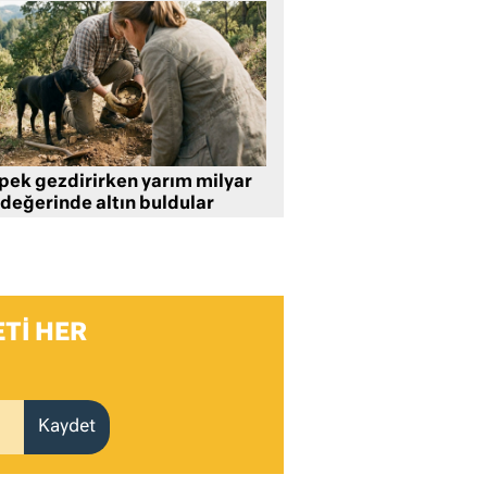
pek gezdirirken yarım milyar
 değerinde altın buldular
TI HER
Kaydet