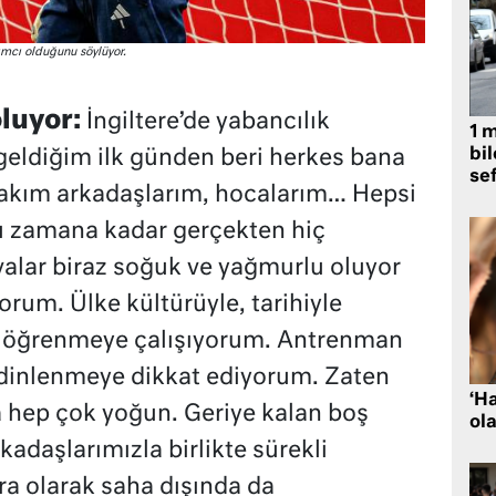
ımcı olduğunu söylüyor.
luyor:
İngiltere’de yabancılık
1 
bil
geldiğim ilk günden beri herkes bana
se
 Takım arkadaşlarım, hocalarım… Hepsi
Şu zamana kadar gerçekten hiç
alar biraz soğuk ve yağmurlu oluyor
rum. Ülke kültürüyle, tarihiyle
e öğrenmeye çalışıyorum. Antrenman
dinlenmeye dikkat ediyorum. Zaten
‘H
 hep çok yoğun. Geriye kalan boş
ola
kadaşlarımızla birlikte sürekli
tra olarak saha dışında da