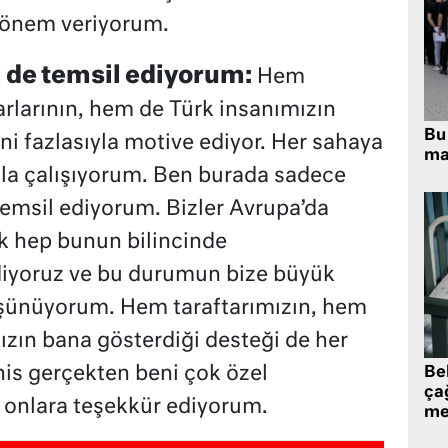
 önem veriyorum.
 de temsil ediyorum:
Hem
rlarının, hem de Türk insanımızın
Bu 
ni fazlasıyla motive ediyor. Her sahaya
ma
la çalışıyorum. Ben burada sadece
temsil ediyorum. Bizler Avrupa’da
k hep bunun bilincinde
iyoruz ve bu durumun bize büyük
üşünüyorum. Hem taraftarımızın, hem
ızın bana gösterdiği desteği de her
is gerçekten beni çok özel
Be
ça
n onlara teşekkür ediyorum.
me