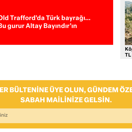
Old Trafford’da Türk bayrağı…
Bu gurur Altay Bayındır’ın
Kö
TL
ER BÜLTENINE ÜYE OLUN, GÜNDEM ÖZE
SABAH MAILINIZE GELSIN.