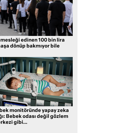
mesleği edinen 100 bin lira
aşa dönüp bakmıyor bile
bek monitöründe yapay zeka
ğı: Bebek odası değil gözlem
rkezi gibi…