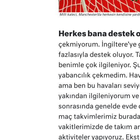
Milli kaleci, Manchester’da herkesin kendisine yard
Herkes bana destek o
çekmiyorum. İngiltere’ye 
fazlasıyla destek oluyor.
benimle çok ilgileniyor. 
yabancılık çekmedim. Hav
ama ben bu havaları seviyo
yakından ilgileniyorum v
sonrasında genelde evde 
maç takvimlerimiz burada
vakitlerimizde de takım ar
aktiviteler yapıyoruz. Eks