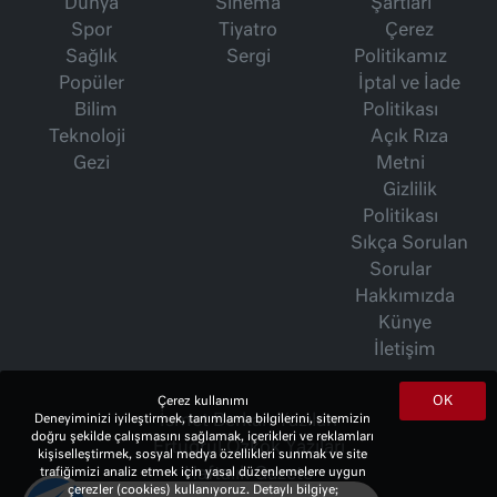
Dünya
Sinema
Şartları
Spor
Tiyatro
Çerez
Sağlık
Sergi
Politikamız
Popüler
İptal ve İade
Bilim
Politikası
Teknoloji
Açık Rıza
Gezi
Metni
Gizlilik
Politikası
Sıkça Sorulan
Sorular
Hakkımızda
Künye
İletişim
OK
Çerez kullanımı
Deneyiminizi iyileştirmek, tanımlama bilgilerini, sitemizin
İsmet Berkan Yazıları
doğru şekilde çalışmasını sağlamak, içerikleri ve reklamları
Ertuğrul Özkök Yazıları
kişiselleştirmek, sosyal medya özellikleri sunmak ve site
trafiğimizi analiz etmek için yasal düzenlemelere uygun
Haftalık Gazete
çerezler (cookies) kullanıyoruz. Detaylı bilgiye;