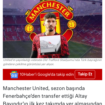
United'ın yayınladığı videoda Old Trafford Stadyumu'nda Türk bayrağının
göndere çekilme görüntüsü yer alıyor.
Takip Et
10Haber'i Google'da takip edin
Manchester United, sezon başında
Fenerbahçe’den transfer ettiği Altay
Bayındır’ın ilk kez takımda yer almasından