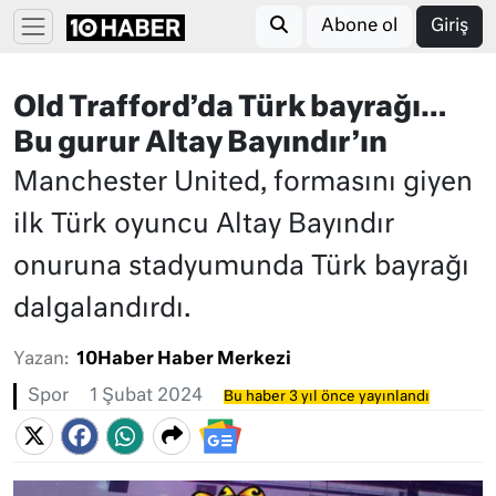
Abone ol
Giriş
Old Trafford’da Türk bayrağı…
Bu gurur Altay Bayındır’ın
Manchester United, formasını giyen
ilk Türk oyuncu Altay Bayındır
onuruna stadyumunda Türk bayrağı
dalgalandırdı.
Yazan:
10Haber Haber Merkezi
Spor
1 Şubat 2024
Bu haber 3 yıl önce yayınlandı