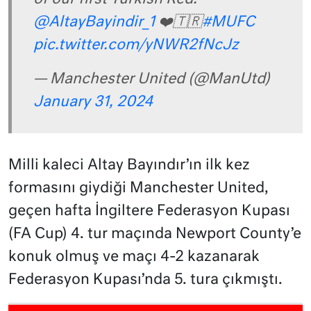
@AltayBayindir_1
❤️🇹🇷
#MUFC
pic.twitter.com/yNWR2fNcJz
— Manchester United (@ManUtd)
January 31, 2024
Milli kaleci Altay Bayındır’ın ilk kez
formasını giydiği Manchester United,
geçen hafta İngiltere Federasyon Kupası
(FA Cup) 4. tur maçında Newport County’e
konuk olmuş ve maçı 4-2 kazanarak
Federasyon Kupası’nda 5. tura çıkmıştı.