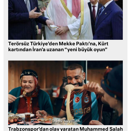
Terörsüz Türkiye’den Mekke Paktı’na, Kürt
kartından İran’a uzanan “yeni büyük oyun”
Trabzonspor’dan olay yaratan Muhammed Salah