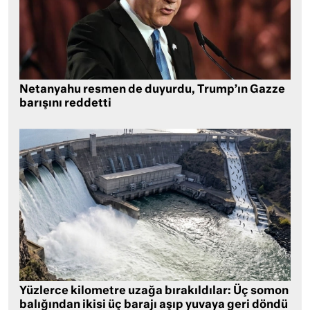
Netanyahu resmen de duyurdu, Trump’ın Gazze
barışını reddetti
Yüzlerce kilometre uzağa bırakıldılar: Üç somon
balığından ikisi üç barajı aşıp yuvaya geri döndü