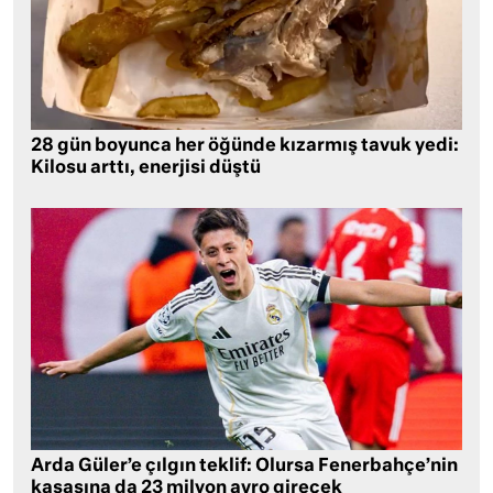
28 gün boyunca her öğünde kızarmış tavuk yedi:
Kilosu arttı, enerjisi düştü
Arda Güler’e çılgın teklif: Olursa Fenerbahçe’nin
kasasına da 23 milyon avro girecek