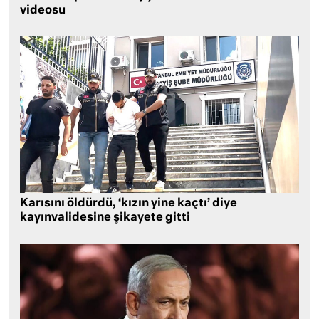
videosu
Karısını öldürdü, ‘kızın yine kaçtı’ diye
kayınvalidesine şikayete gitti