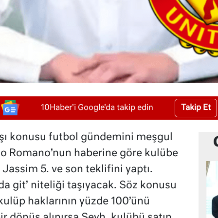
Takip Et
10Haber'i Google'da takip edin
ışı konusu futbol gündemini meşgul
zio Romano’nun haberine göre kulübe
Jassim 5. ve son teklifini yaptı.
 da git’ niteliği taşıyacak. Söz konusu
kulüp haklarının yüzde 100’ünü
ir dönüş alınırsa Şeyh, kulübü satın