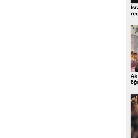
İsr
re
Ak 
öğr