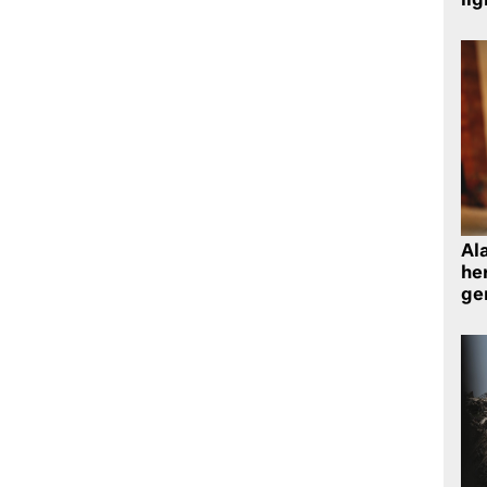
ilg
Al
her
gen