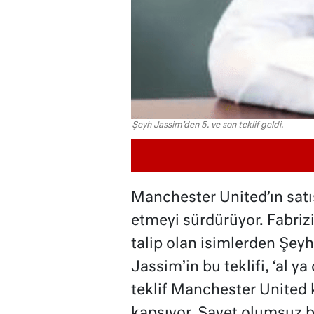
Şeyh Jassim'den 5. ve son teklif geldi.
Manchester United’ın sat
etmeyi sürdürüyor. Fabri
talip olan isimlerden Şeyh 
Jassim’in bu teklifi, ‘al ya
teklif Manchester United 
kapsıyor. Şayet olumsuz b