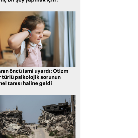
inç bir şey yapmak için?
anın öncü ismi uyardı: Otizm
 türlü psikolojik sorunun
el tanısı haline geldi