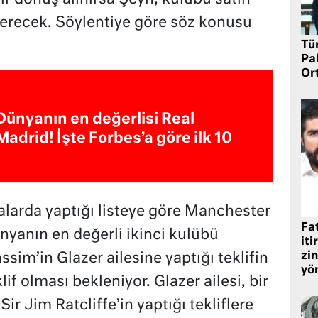
erecek. Söylentiye göre söz konusu
Tü
Pa
Or
Dünyanın en değerlisi Real
Madrid! İşte Forbes’a göre ilk 10
alarda yaptığı listeye göre Manchester
Fat
nyanın en değerli ikinci kulübü
iti
zin
im’in Glazer ailesine yaptığı teklifin
yö
if olması bekleniyor. Glazer ailesi, bir
ir Jim Ratcliffe’in yaptığı tekliflere