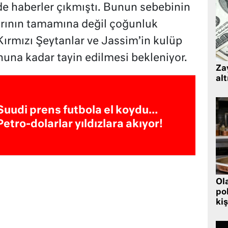
de haberler çıkmıştı. Bunun sebebinin
larının tamamına değil çoğunluk
Kırmızı Şeytanlar ve Jassim’in kulüp
nuna kadar tayin edilmesi bekleniyor.
Zay
alt
Suudi prens futbola el koydu…
Petro-dolarlar yıldızlara akıyor!
Ol
pol
kiş