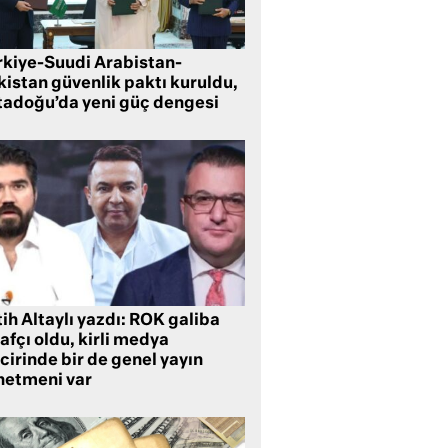
rkiye-Suudi Arabistan-
kistan güvenlik paktı kuruldu,
tadoğu’da yeni güç dengesi
ih Altaylı yazdı: ROK galiba
rafçı oldu, kirli medya
cirinde bir de genel yayın
netmeni var