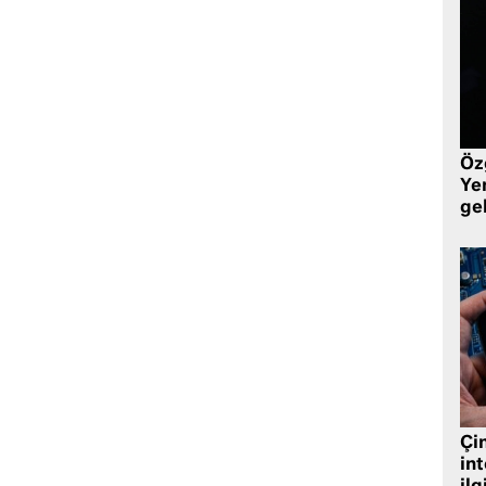
Öz
Yen
ge
Çin
in