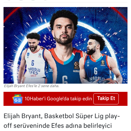
Elijah Bryant Efes'le 2 sene daha.
Takip Et
10Haber'i Google'da takip edin
Elijah Bryant, Basketbol Süper Lig play-
off serüveninde Efes adına belirleyici