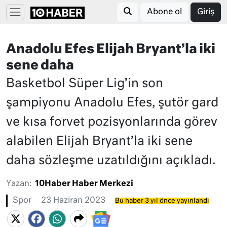
Abone ol
Giriş
Anadolu Efes Elijah Bryant’la iki
sene daha
Basketbol Süper Lig’in son
şampiyonu Anadolu Efes, şutör gard
ve kısa forvet pozisyonlarında görev
alabilen Elijah Bryant’la iki sene
daha sözleşme uzatıldığını açıkladı.
Yazan:
10Haber Haber Merkezi
Spor
23 Haziran 2023
Bu haber 3 yıl önce yayınlandı