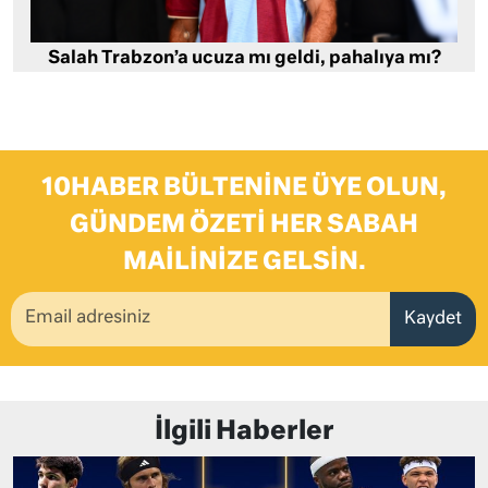
Salah Trabzon’a ucuza mı geldi, pahalıya mı?
10HABER BÜLTENINE ÜYE OLUN,
GÜNDEM ÖZETI HER SABAH
MAILINIZE GELSIN.
Kaydet
İlgili Haberler