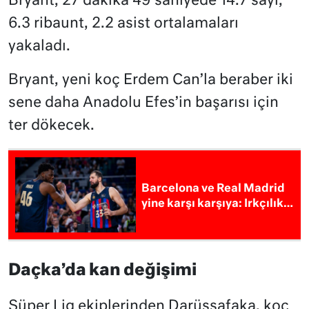
Bryant, 27 dakika 49 saniyede 14.7 sayı,
6.3 ribaunt, 2.2 asist ortalamaları
yakaladı.
Bryant, yeni koç Erdem Can’la beraber iki
sene daha Anadolu Efes’in başarısı için
ter dökecek.
Barcelona ve Real Madrid
yine karşı karşıya: Irkçılık…
Daçka’da kan değişimi
Süper Lig ekiplerinden Darüşşafaka, koç