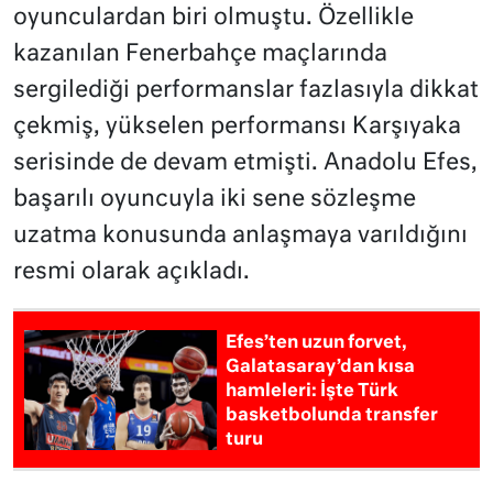
oyunculardan biri olmuştu. Özellikle
kazanılan Fenerbahçe maçlarında
sergilediği performanslar fazlasıyla dikkat
çekmiş, yükselen performansı Karşıyaka
serisinde de devam etmişti. Anadolu Efes,
başarılı oyuncuyla iki sene sözleşme
uzatma konusunda anlaşmaya varıldığını
resmi olarak açıkladı.
Efes’ten uzun forvet,
Galatasaray’dan kısa
hamleleri: İşte Türk
basketbolunda transfer
turu