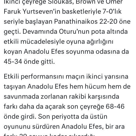
İkinci çeyreğe Sloukas, Brown ve Ömer
Faruk Yurtseven’in basketleriyle 7-0’lık
seriyle başlayan Panathinaikos 22-20 öne
geçti. Devamında Oturu’nun pota altında
etkili mücadelesiyle oyuna ağırlığını
koyan Anadolu Efes soyunma odasına da
45-34 önde gitti.
Etkili performansını maçın ikinci yarısına
taşıyan Anadolu Efes hem hücum hem de
savunmada zorlanan rakibi karşısında
farkı daha da açarak son çeyreğe 68-46
önde girdi. Son periyotta da üstün
oyununu sürdüren Anadolu Efes, bir ara