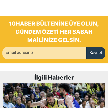
10HABER BÜLTENINE ÜYE OLUN,
GÜNDEM ÖZETI HER SABAH
MAILINIZE GELSIN.
Kaydet
İlgili Haberler