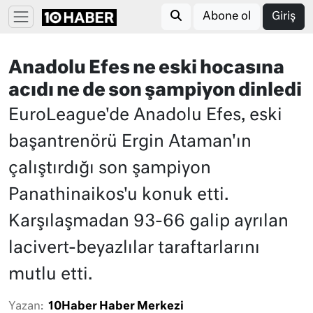
Abone ol
Giriş
Anadolu Efes ne eski hocasına
acıdı ne de son şampiyon dinledi
EuroLeague'de Anadolu Efes, eski
başantrenörü Ergin Ataman'ın
çalıştırdığı son şampiyon
Panathinaikos'u konuk etti.
Karşılaşmadan 93-66 galip ayrılan
lacivert-beyazlılar taraftarlarını
mutlu etti.
Yazan:
10Haber Haber Merkezi