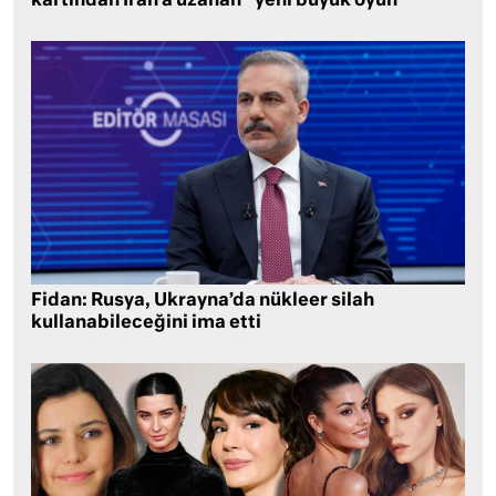
kartından İran’a uzanan “yeni büyük oyun”
Fidan: Rusya, Ukrayna’da nükleer silah
kullanabileceğini ima etti