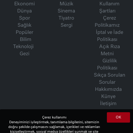
Ekonomi
Müzik
Kullanım
Dünya
Sinema
Şartları
Spor
Tiyatro
Çerez
Sağlık
Sergi
Politikamız
Popüler
İptal ve İade
Bilim
Politikası
Teknoloji
Açık Rıza
Gezi
Metni
Gizlilik
Politikası
Sıkça Sorulan
Sorular
Hakkımızda
Künye
İletişim
OK
Çerez kullanımı
İsmet Berkan Yazıları
Deneyiminizi iyileştirmek, tanımlama bilgilerini, sitemizin
doğru şekilde çalışmasını sağlamak, içerikleri ve reklamları
Ertuğrul Özkök Yazıları
kişiselleştirmek, sosyal medya özellikleri sunmak ve site