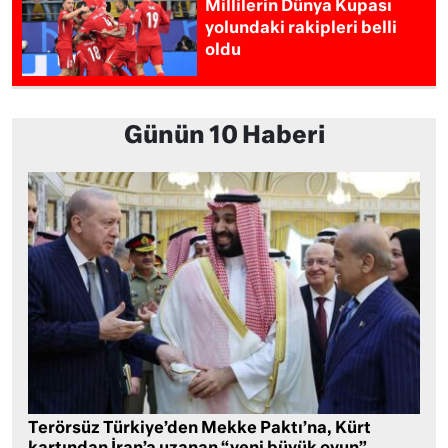
Millilerin Dünya Kupası
yolundaki rakipleri belli
oldu
Günün 10 Haberi
Terörsüz Türkiye’den Mekke Paktı’na, Kürt