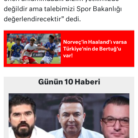
değildir ama talebimizi Spor Bakanlığı
değerlendirecektir” dedi.
Norveç’in Haaland’ı varsa
Türkiye’nin de Bertuğ’u
var!
Günün 10 Haberi