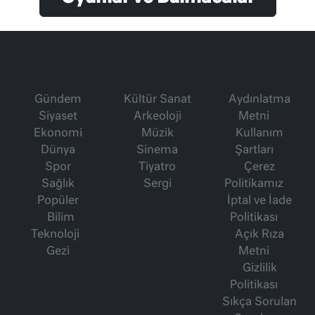
Gündem
Kültür Sanat
Aydınlatma
Siyaset
Arkeoloji
Metni
Ekonomi
Müzik
Kullanım
Dünya
Sinema
Şartları
Spor
Tiyatro
Çerez
Sağlık
Sergi
Politikamız
Popüler
İptal ve İade
Bilim
Politikası
Teknoloji
Açık Rıza
Gezi
Metni
Gizlilik
Politikası
Sıkça Sorulan