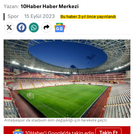
Yazan:
10Haber Haber Merkezi
Spor
15 Eylül 2023
Bu haber 3 yıl önce yayınlandı
Antalyaspor da stadyum isim değişikliği için harekete geçti.
Takip Et
10Haber'i Google'da takip edin