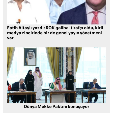
Fatih Altaylı yazdı: ROK galiba itirafçı oldu, kirli
medya zincirinde bir de genel yayın yönetmeni
var
Dünya Mekke Paktını konuşuyor