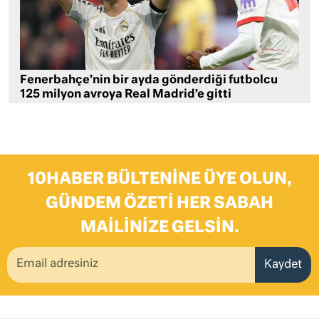
Fenerbahçe’nin bir ayda gönderdiği futbolcu
125 milyon avroya Real Madrid’e gitti
10HABER BÜLTENINE ÜYE OLUN,
GÜNDEM ÖZETI HER SABAH
MAILINIZE GELSIN.
Kaydet