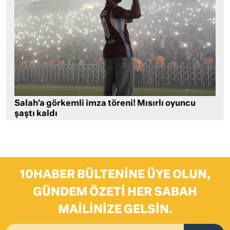
Salah’a görkemli imza töreni! Mısırlı oyuncu
şaştı kaldı
10HABER BÜLTENINE ÜYE OLUN,
GÜNDEM ÖZETI HER SABAH
MAILINIZE GELSIN.