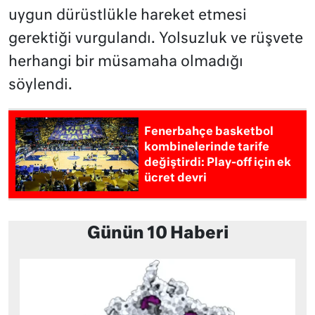
uygun dürüstlükle hareket etmesi
gerektiği vurgulandı. Yolsuzluk ve rüşvete
herhangi bir müsamaha olmadığı
söylendi.
Fenerbahçe basketbol
kombinelerinde tarife
değiştirdi: Play-off için ek
ücret devri
Günün 10 Haberi