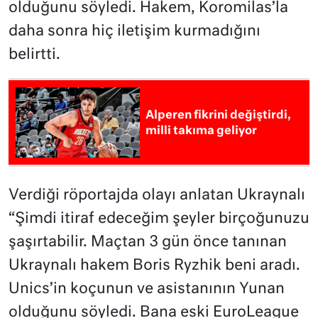
olduğunu söyledi. Hakem, Koromilas’la
daha sonra hiç iletişim kurmadığını
belirtti.
Alperen fikrini değiştirdi,
milli takıma geliyor
Verdiği röportajda olayı anlatan Ukraynalı
“Şimdi itiraf edeceğim şeyler birçoğunuzu
şaşırtabilir. Maçtan 3 gün önce tanınan
Ukraynalı hakem Boris Ryzhik beni aradı.
Unics’in koçunun ve asistanının Yunan
olduğunu söyledi. Bana eski EuroLeague