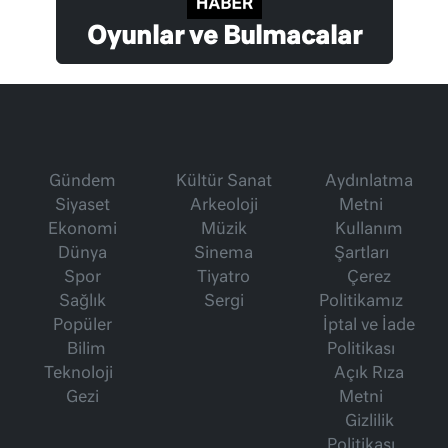
Oyunlar ve Bulmacalar
Gündem
Kültür Sanat
Aydınlatma
Siyaset
Arkeoloji
Metni
Ekonomi
Müzik
Kullanım
Dünya
Sinema
Şartları
Spor
Tiyatro
Çerez
Sağlık
Sergi
Politikamız
Popüler
İptal ve İade
Bilim
Politikası
Teknoloji
Açık Rıza
Gezi
Metni
Gizlilik
Politikası