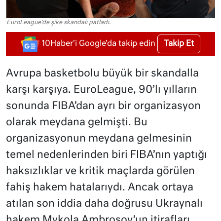
EuroLeague'de şike skandalı patladı.
Takip Et
10Haber'i Google'da takip edin
Avrupa basketbolu büyük bir skandalla
karşı karşıya. EuroLeague, 90’lı yılların
sonunda FIBA’dan ayrı bir organizasyon
olarak meydana gelmişti. Bu
organizasyonun meydana gelmesinin
temel nedenlerinden biri FIBA’nın yaptığı
haksızlıklar ve kritik maçlarda görülen
fahiş hakem hatalarıydı. Ancak ortaya
atılan son iddia daha doğrusu Ukraynalı
hakem Mykola Ambrosov’un itirafları