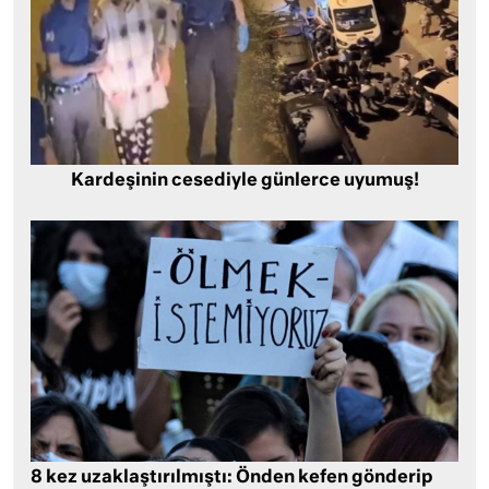
Kardeşinin cesediyle günlerce uyumuş!
8 kez uzaklaştırılmıştı: Önden kefen gönderip