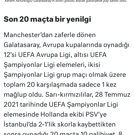
Kerem Aktürkoğlu Galatasaray’ın ikinci golünü atarak galibiyette pay sahibi oldu.
Son 20 maçta bir yenilgi
Manchester’dan zaferle dönen
Galatasaray, Avrupa kupalarında oynadığı
12’si UEFA Avrupa Ligi, altısı UEFA
Şampiyonlar Ligi elemeleri, ikisi
Şampiyonlar Ligi grup maçı olmak üzere
toplam 20 karşılaşmada sadece 1 kez
mağlup oldu. Sarı-kırmızılılar, 28 Temmuz
2021 tarihinde UEFA Şampiyonlar Ligi
elemesinde Hollanda ekibi PSV’ye
İstanbul’da 2-1’lik skorla kaybettikten
sonra oynadığı 20 maçta 10 galibiyet, 8