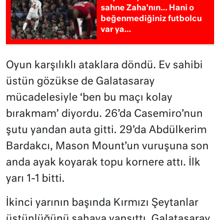
sahne Zaha’nın… Hani o
beğenmediğiniz futbolcu
var ya…
Oyun karşılıklı ataklara döndü. Ev sahibi
üstün gözükse de Galatasaray
mücadelesiyle ‘ben bu maçı kolay
bırakmam’ diyordu. 26’da Casemiro’nun
şutu yandan auta gitti. 29’da Abdülkerim
Bardakcı, Mason Mount’un vuruşuna son
anda ayak koyarak topu kornere attı. İlk
yarı 1-1 bitti.
İkinci yarının başında Kırmızı Şeytanlar
üstünlüğünü sahaya yansıttı. Galatasaray