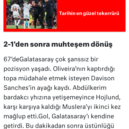
Tarihin en güzel tekerrürü
2-1’den sonra muhteşem dönüş
67’deGalatasaray çok şanssız bir
pozisyon yaşadı. Oliveira’nın kaptırdığı
topa müdahale etmek isteyen Davison
Sanches’in ayağı kaydı. Abdülkerim
bardakcı yhızına yetişemeyince Hojlund,
karşı karşıya kaldığı Muslera’yı ikinci kez
mağlup etti.Gol, Galatasaray’ı kendine
getirdi. Bu dakikadan sonra üstünlüğü