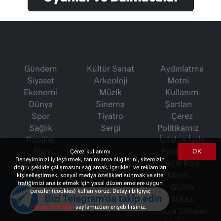
Gündem
Kültür Sanat
Aydınlatma
Siyaset
Arkeoloji
Metni
Ekonomi
Müzik
Kullanım
Dünya
Sinema
Şartları
Spor
Tiyatro
Çerez
Sağlık
Sergi
Politikamız
Popüler
İptal ve İade
Bilim
Politikası
OK
Çerez kullanımı
Deneyiminizi iyileştirmek, tanımlama bilgilerini, sitemizin
Teknoloji
Açık Rıza
doğru şekilde çalışmasını sağlamak, içerikleri ve reklamları
Gezi
Metni
kişiselleştirmek, sosyal medya özellikleri sunmak ve site
trafiğimizi analiz etmek için yasal düzenlemelere uygun
Gizlilik
çerezler (cookies) kullanıyoruz. Detaylı bilgiye;
Bizi Telegram'da takip edin
Politikası
Çerez Politikası
sayfamızdan erişebilirsiniz.
Sıkça Sorulan