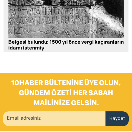
Belgesi bulundu: 1500 yıl önce vergi kaçıranların
idamı istenmiş
10HABER BÜLTENINE ÜYE OLUN,
GÜNDEM ÖZETI HER SABAH
MAILINIZE GELSIN.
Kaydet