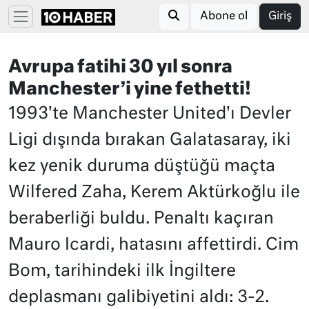
Abone ol
Giriş
Avrupa fatihi 30 yıl sonra
Manchester’i yine fethetti!
1993'te Manchester United'ı Devler
Ligi dışında bırakan Galatasaray, iki
kez yenik duruma düştüğü maçta
Wilfered Zaha, Kerem Aktürkoğlu ile
beraberliği buldu. Penaltı kaçıran
Mauro Icardi, hatasını affettirdi. Cim
Bom, tarihindeki ilk İngiltere
deplasmanı galibiyetini aldı: 3-2.