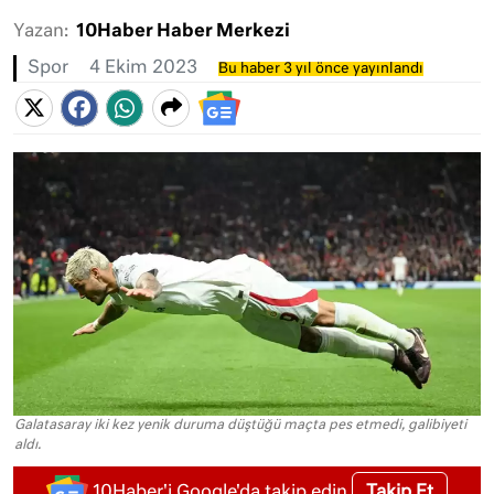
Yazan:
10Haber Haber Merkezi
Spor
4 Ekim 2023
Bu haber 3 yıl önce yayınlandı
Galatasaray iki kez yenik duruma düştüğü maçta pes etmedi, galibiyeti
aldı.
Takip Et
10Haber'i Google'da takip edin