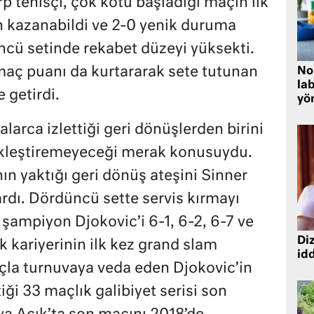
 tenisçi, çok kötü başladığı maçın ilk
n kazanabildi ve 2-0 yenik duruma
cü setinde rekabet düzeyi yüksekti.
maç puanı da kurtararak sete tutunan
No
lab
 getirdi.
yö
larca izlettiği geri dönüşlerden birini
ekleştiremeyeceği merak konusuydu.
nın yaktığı geri dönüş ateşini Sinner
dı. Dördüncü sette servis kırmayı
 şampiyon Djokovic’i 6-1, 6-2, 6-7 ve
Diz
k kariyerinin ilk kez grand slam
idd
uçla turnuvaya veda eden Djokovic’in
iği 33 maçlık galibiyet serisi son