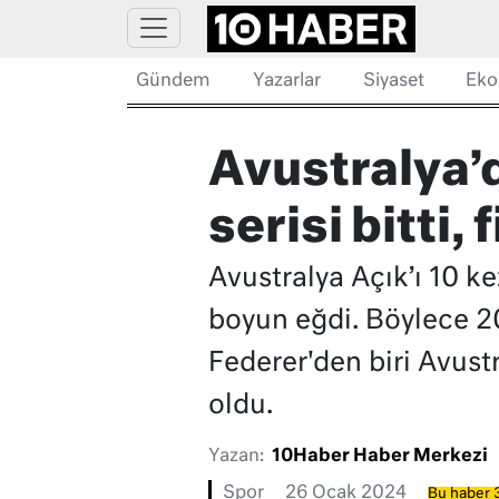
Gündem
Yazarlar
Siyaset
Eko
Avustralya’d
serisi bitti,
Avustralya Açık’ı 10 k
boyun eğdi. Böylece 20
Federer'den biri Avust
oldu.
Yazan:
10Haber Haber Merkezi
Spor
26 Ocak 2024
Bu haber 3