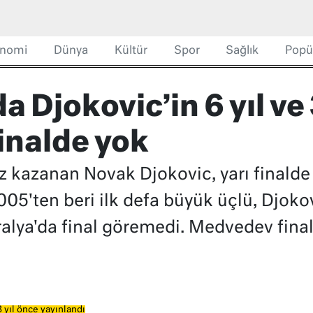
nomi
Dünya
Kültür
Spor
Sağlık
Popü
a Djokovic’in 6 yıl ve
 finalde yok
ez kazanan Novak Djokovic, yarı finald
05'ten beri ilk defa büyük üçlü, Djoko
ralya'da final göremedi. Medvedev fina
 yıl önce yayınlandı