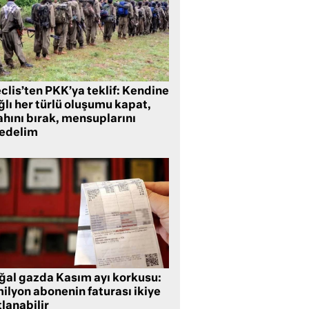
clis’ten PKK’ya teklif: Kendine
lı her türlü oluşumu kapat,
ahını bırak, mensuplarını
fedelim
ğal gazda Kasım ayı korkusu:
ilyon abonenin faturası ikiye
lanabilir