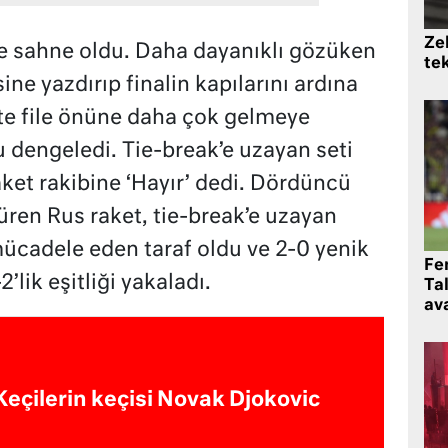
Zek
ere sahne oldu. Daha dayanıklı gözüken
te
ine yazdırıp finalin kapılarını ardına
te file önüne daha çok gelmeye
dengeledi. Tie-break’e uzayan seti
et rakibine ‘Hayır’ dedi. Dördüncü
üren Rus raket, tie-break’e uzayan
ücadele eden taraf oldu ve 2-0 yenik
Fe
ik eşitliği yakaladı.
Ta
ava
Keçilerin keçisi Novak Djokovic