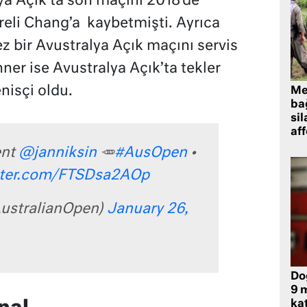
ya Açık’ta son maçını 2018’de
eli Chang’a kaybetmişti. Ayrıca
ez bir Avustralya Açık maçını servis
er ise Avustralya Açık’ta tekler
enisçi oldu.
Me
bağ
sil
af
ent
@janniksin
🥕
#AusOpen
•
itter.com/FTSDsa2AOp
ustralianOpen)
January 26,
Do
9 m
kat