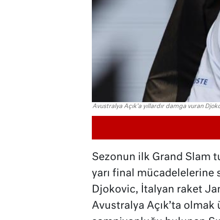
Avustralya Açık'a yıllardır damga vuran Djoko
Sezonun ilk Grand Slam t
yarı final mücadelelerine
Djokovic, İtalyan raket Jan
Avustralya Açık’ta olmak