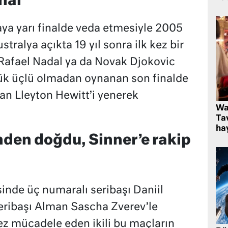
inal
ya yarı finalde veda etmesiyle 2005
stralya açıkta 19 yıl sonra ilk kez bir
 Rafael Nadal ya da Novak Djokovic
k üçlü olmadan oynanan son finalde
an Lleyton Hewitt’i yenerek
Wa
Ta
hay
den doğdu, Sinner’e rakip
sinde üç numaralı seribaşı Daniil
eribaşı Alman Sascha Zverev’le
kez mücadele eden ikili bu maçların