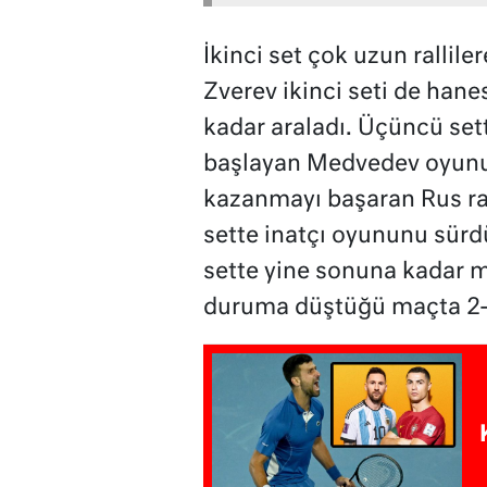
İkinci set çok uzun rallil
Zverev ikinci seti de hanes
kadar araladı. Üçüncü set
başlayan Medvedev oyunu 
kazanmayı başaran Rus rak
sette inatçı oyununu sürd
sette yine sonuna kadar m
duruma düştüğü maçta 2-2’l