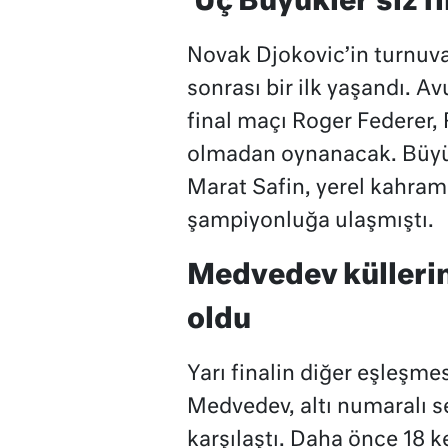
‘Üç Büyükler’siz f
Novak Djokovic’in turnuva
sonrası bir ilk yaşandı. Avu
final maçı Roger Federer,
olmadan oynanacak. Büyü
Marat Safin, yerel kahram
şampiyonluğa ulaşmıştı.
Medvedev küllerin
oldu
Yarı finalin diğer eşleşme
Medvedev, altı numaralı s
karşılaştı. Daha önce 18 