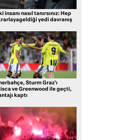
i insanı nasıl tanırsınız: Hep
krarlayageldiği yedi davranış
nerbahçe, Sturm Graz’ı
lisca ve Greenwood ile geçti,
ntajı kaptı