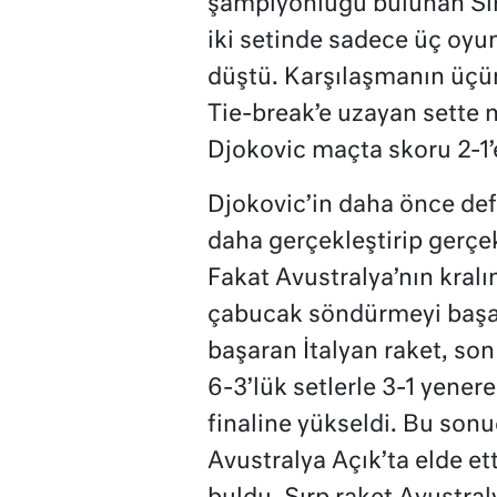
şampiyonluğu bulunan Sırp
iki setinde sadece üç oyu
düştü. Karşılaşmanın üçün
Tie-break’e uzayan sette 
Djokovic maçta skoru 2-1’e
Djokovic’in daha önce defa
daha gerçekleştirip gerç
Fakat Avustralya’nın kralı
çabucak söndürmeyi başar
başaran İtalyan raket, son
6-3’lük setlerle 3-1 yenere
finaline yükseldi. Bu son
Avustralya Açık’ta elde ett