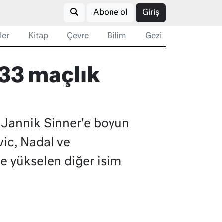
Abone ol
Giriş
ler
Kitap
Çevre
Bilim
Gezi
 33 maçlık
e Jannik Sinner'e boyun
vic, Nadal ve
le yükselen diğer isim