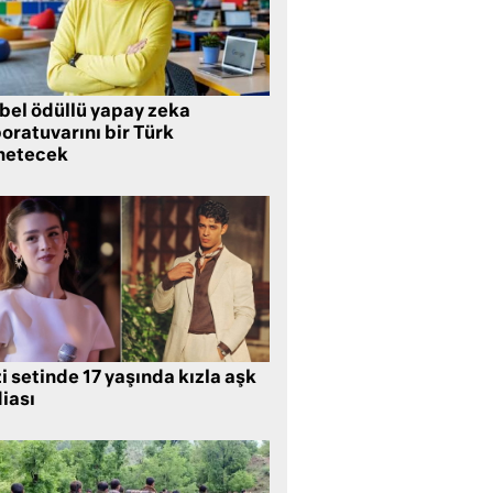
bel ödüllü yapay zeka
oratuvarını bir Türk
netecek
i setinde 17 yaşında kızla aşk
iası