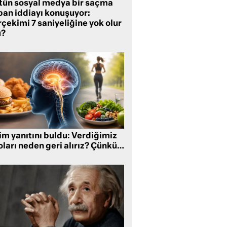
tün sosyal medya bir saçma
pan iddiayı konuşuyor:
çekimi 7 saniyeliğine yok olur
?
im yanıtını buldu: Verdiğimiz
oları neden geri alırız? Çünkü…