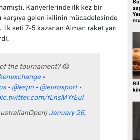
Bü
amıştı. Kariyerlerinde ilk kez bir
sa
Yer
karşıya gelen ikilinin mücadelesinde
mu
. İlk seti 7-5 kazanan Alman raket yarı
rdi.
s of the tournament? 😱
kenexchange
•
Bil
os
•
@espn
•
@eurosport
•
kil
ic.twitter.com/fLnsMYrEuI
ustralianOpen)
January 26,