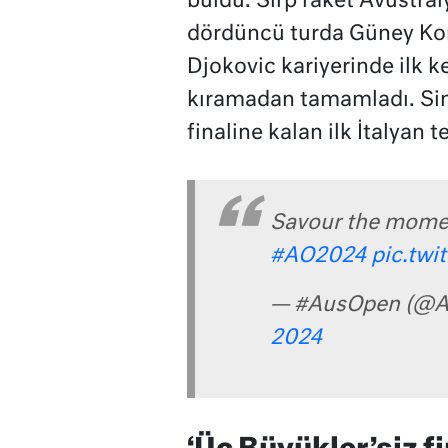
buldu. Sırp raket Avustral
dördüncü turda Güney Kor
Djokovic kariyerinde ilk k
kıramadan tamamladı. Sinn
finaline kalan ilk İtalyan t
Savour the mom
#AO2024
pic.tw
— #AusOpen (@A
2024