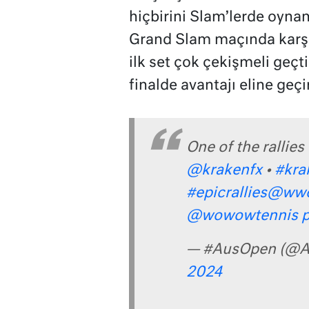
hiçbirini Slam’lerde oynam
Grand Slam maçında karşı 
ilk set çok çekişmeli geçti
finalde avantajı eline geçi
One of the rallie
@krakenfx
•
#kra
#epicrallies
@ww
@wowowtennis
p
— #AusOpen (@A
2024