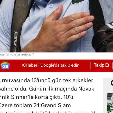
vic turnuvaya veda etti.
Takip Et
10Haber'i Google'da takip edin
urnuvasında 13’üncü gün tek erkekler
 sahne oldu. Günün ilk maçında Novak
nik Sinner’le korta çıktı. 10’u
 üzere toplam 24 Grand Slam